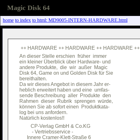
Magic Disk 64
home
to index
to html: MD9005-INTERN-HARDWARE.html
An dieser Stelle erschien  früher  immer

ein kleiner Überblick über Hardware- und

andere Produkte,  die  wir  außer  Magic

Disk 64, Game on und Golden Disk für Sie

bereithalten.                           

Da wir dieses Angebot in diesem Jahr er-

heblich erweitert haben und eine  umfas-

sende Beschreibung  aller  Produkte  den

Rahmen  dieser  Rubrik  sprengen  würde,

können Sie ab sofort einen  Produktkata-

log bei uns anfordern.                  

         CP-Verlag GmbH & Co.KG         

          - Vertriebsservice -          

      Innere Cramer-Klett-Straße 6      
