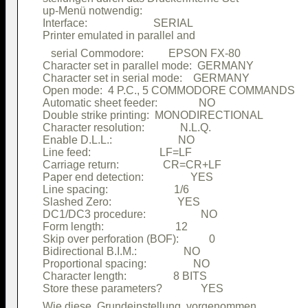
up-Menü notwendig:                      

Interface:                        SERIAL

   serial Commodore:         EPSON FX-80

Character set in parallel mode:  GERMANY

Character set in serial mode:    GERMANY

Open mode:  4 P.C., 5 COMMODORE COMMANDS

Automatic sheet feeder:               NO

Double strike printing:  MONODIRECTIONAL

Character resolution:             N.L.Q.

Enable D.L.L.:                        NO

Line feed:                         LF=LF

Carriage return:                CR=CR+LF

Paper end detection:                 YES

Line spacing:                        1/6

Slashed Zero:                        YES

DC1/DC3 procedure:                    NO

Form length:                          12

Skip over perforation (BOF):           0

Bidirectional B.I.M.:                 NO

Proportional spacing:                 NO

Character length:                 8 BITS

Wie diese  Grundeinstellung  vorgenommen
