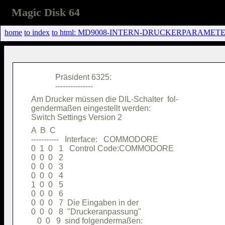
Magic Disk 64
home
to index
to html: MD9008-INTERN-DRUCKERPARAMETER
            Präsident 6325:             

Am Drucker müssen die DIL-Schalter  fol-

gendermaßen eingestellt werden:         

A  B  C                                 

-----------   Interface:   COMMODORE    

0  1  0   1   Control Code:COMMODORE    

0  0  0   2                             

0  0  0   3                             

0  0  0   4                             

1  0  0   5                             

0  0  0   6                             

0  0  0   7  Die Eingaben in der        

0  0  0   8  "Druckeranpassung"         

   0  0   9  sind folgendermaßen:       
