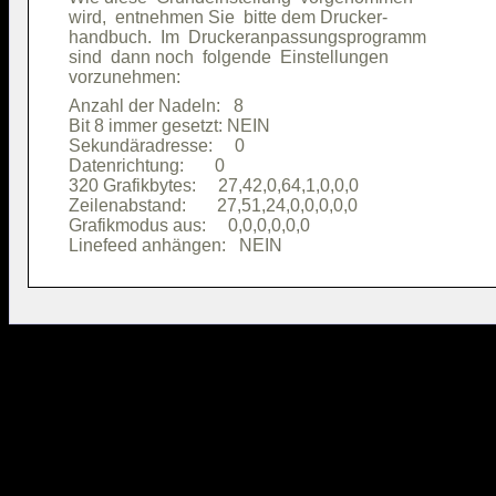
wird,  entnehmen Sie  bitte dem Drucker-

handbuch.  Im  Druckeranpassungsprogramm

sind  dann noch  folgende  Einstellungen

Anzahl der Nadeln:   8                  

Bit 8 immer gesetzt: NEIN               

Sekundäradresse:     0                  

Datenrichtung:       0                  

320 Grafikbytes:     27,42,0,64,1,0,0,0 

Zeilenabstand:       27,51,24,0,0,0,0,0 

Grafikmodus aus:     0,0,0,0,0,0        
