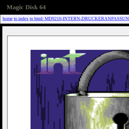
Magic Disk 64
home
to index
to html: MD9210-INTERN-DRUCKERANPASSUNG