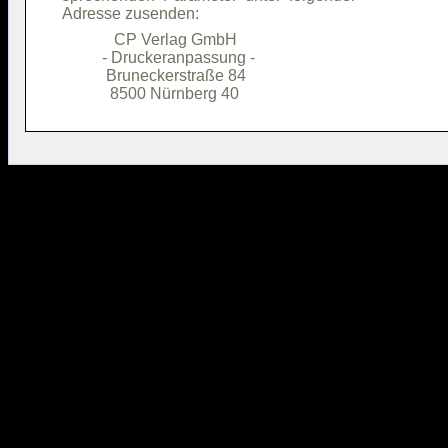
             CP Verlag GmbH             

          - Druckeranpassung -          

           Bruneckerstraße 84           
