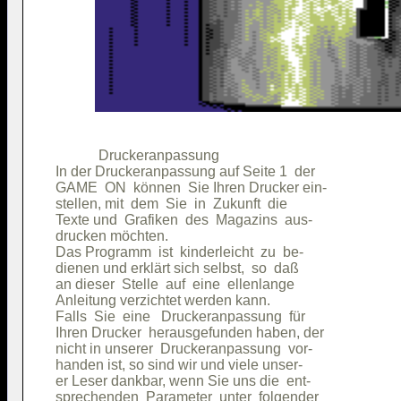
            Druckeranpassung            

In der Druckeranpassung auf Seite 1  der

GAME  ON  können  Sie Ihren Drucker ein-

stellen, mit  dem  Sie  in  Zukunft  die

Texte und  Grafiken  des  Magazins  aus-

drucken möchten.                        

Das Programm  ist  kinderleicht  zu  be-

dienen und erklärt sich selbst,  so  daß

an dieser  Stelle  auf  eine  ellenlange

Anleitung verzichtet werden kann.       

Falls  Sie  eine   Druckeranpassung  für

Ihren Drucker  herausgefunden haben, der

nicht in unserer  Druckeranpassung  vor-

handen ist, so sind wir und viele unser-

er Leser dankbar, wenn Sie uns die  ent-

sprechenden  Parameter  unter  folgender
