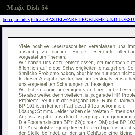
Magic Disk 64
home
to index
to text: BASTELWARE-PROBLEME UND LOESU
Viele positive Leserzuschriften veranlassen uns i
ausfindig zu machen. Einige Leserbriefe offen
vorgestellten Themen.
Wir haben uns dazu entschlossen, bei mehrfach auf
öffentlich auf diese Schwierigkeiten einzugehen. So 
ähnliche Probleme haben, aber bisher nur noch nicht 
In dieser Ausgabe wollen wir nun erstmals versuch
uns vorgestellten Schaltungen zu beseitigen.
Wir hoffen, damit bei einigen von Ihnen, liebe Leser
Sie also weiter, denn vielleicht ist ja gerade IHR Prob
Problem: Der für in der Ausgabe 8/88, Rubrik Hardwar
BP 101 ist in keinem Fachgeschäft zu bekommen.
Lösung: Stimmt. Leider haben die meisten Firmen das
Augustausgabe aus dem Lieferprogramm genommen. 
Die Fototransistoren BPY 62( circa 4 DM) oder BP 103(
Die Anschlußbelegung dieser beiden Typen ist identis
der Stelle befindet, an der am Gehäuse eine kleine N