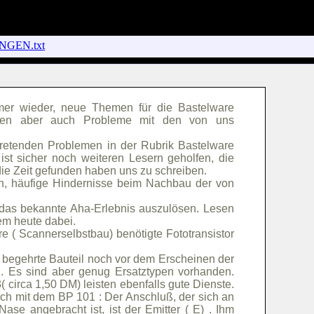
NGEN.txt
mmer wieder, neue Themen für die Bastelware
baren aber auch Probleme mit den von uns
tretenden Problemen in der Rubrik Bastelware
ist sicher noch weiteren Lesern geholfen, die
die Zeit gefunden haben uns zu schreiben.
en, häufige Hindernisse beim Nachbau der von
, das bekannte Aha-Erlebnis auszulösen. Lesen
lem heute dabei.
e ( Scannerselbstbau) benötigte Fototransistor
 begehrte Bauteil noch vor dem Erscheinen der
Es sind aber genug Ersatztypen vorhanden.
 circa 1,50 DM) leisten ebenfalls gute Dienste.
ch mit dem BP 101 : Der Anschluß, der sich an
ase angebracht ist, ist der Emitter ( E) . Ihm