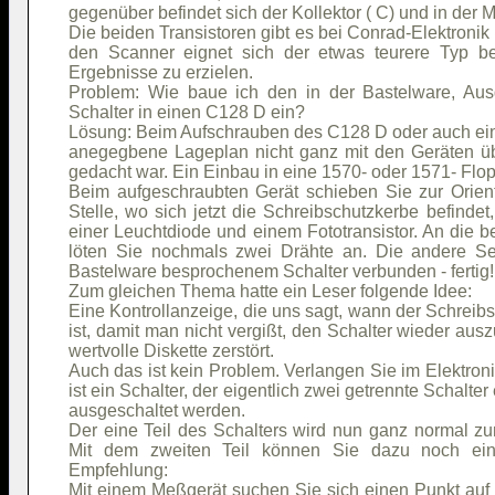
gegenüber befindet sich der Kollektor ( C) und in der Mi
Die beiden Transistoren gibt es bei Conrad-Elektronik
den Scanner eignet sich der etwas teurere Typ b
Ergebnisse zu erzielen.
Problem: Wie baue ich den in der Bastelware, Ausg
Schalter in einen C128 D ein?
Lösung: Beim Aufschrauben des C128 D oder auch einer
anegegbene Lageplan nicht ganz mit den Geräten übe
gedacht war. Ein Einbau in eine 1570- oder 1571- Flop
Beim aufgeschraubten Gerät schieben Sie zur Orient
Stelle, wo sich jetzt die Schreibschutzkerbe befinde
einer Leuchtdiode und einem Fototransistor. An die be
löten Sie nochmals zwei Drähte an. Die andere Se
Bastelware besprochenem Schalter verbunden - fertig!
Zum gleichen Thema hatte ein Leser folgende Idee:
Eine Kontrollanzeige, die uns sagt, wann der Schreibs
ist, damit man nicht vergißt, den Schalter wieder ausz
wertvolle Diskette zerstört.
Auch das ist kein Problem. Verlangen Sie im Elektroni
ist ein Schalter, der eigentlich zwei getrennte Schalte
ausgeschaltet werden.
Der eine Teil des Schalters wird nun ganz normal zu
Mit dem zweiten Teil können Sie dazu noch eine
Empfehlung:
Mit einem Meßgerät suchen Sie sich einen Punkt auf de