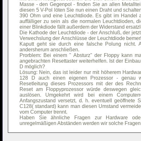
Masse - den Gegenpol - finden Sie an allen Metallte
diesen 5 V-Pol löten Sie nun einen Draht und schalte
390 Ohm und eine Leuchtdiode. Es gibt im Handel au
auffälliger zu sein als die normalen Leuchtdioden, 
einer Blinkdiode fällt außerdem der Widerstand ersatz
Die Kathode der Leuchtdiode - der Anschluß, der jetzt
Verwechslung der Anschlüsse der Leuchtdiode bemerken
Kaputt geht sie durch eine falsche Polung nicht. 
andersherum anschließen.
Prorblem: Bei einem " Absturz" der Floppy kann m
angebrachten Resettaster weiterhelfen. Ist der Einb
D möglich?
Lösung: Nein, das ist leider nur mit höherem Hardwa
128 D auch einen eigenen Prozessor - genau wie
Resetleitung dieses Prozessors mit der des Rech
Reset am Floppyprozessor würde deswegen gleic
auslösen. Umgekehrt wird bei einem Computerre
Anfangszustand versetzt, d. h. eventuell geöffnete
C128( standard) kann man diesen Umstand vermeide
vom Computer trennt.
Haben Sie ähnliche Fragen zur Hardware oder
unregelmäßigen Abständen werden wir solche Fragen 