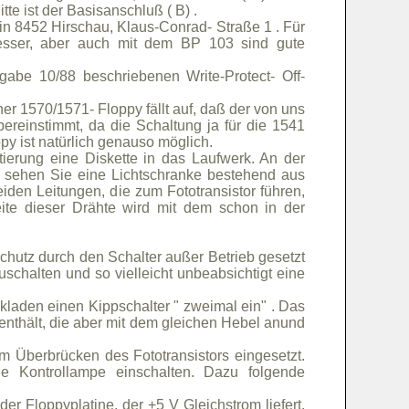
tte ist der Basisanschluß ( B) .
 in 8452 Hirschau, Klaus-Conrad- Straße 1 . Für
esser, aber auch mit dem BP 103 sind gute
abe 10/88 beschriebenen Write-Protect- Off-
 1570/1571- Floppy fällt auf, daß der von uns
reinstimmt, da die Schaltung ja für die 1541
py ist natürlich genauso möglich.
ierung eine Diskette in das Laufwerk. An der
t, sehen Sie eine Lichtschranke bestehend aus
iden Leitungen, die zum Fototransistor führen,
ite dieser Drähte wird mit dem schon in der
chutz durch den Schalter außer Betrieb gesetzt
uschalten und so vielleicht unbeabsichtigt eine
kladen einen Kippschalter " zweimal ein" . Das
r enthält, die aber mit dem gleichen Hebel anund
m Überbrücken des Fototransistors eingesetzt.
 Kontrollampe einschalten. Dazu folgende
r Floppyplatine, der +5 V Gleichstrom liefert.