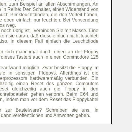
ilen, zum Beispiel an allen Abschirmungen. An
n in Reihe: Den Schalter, einen Widerstand von
ch Blinkleuchtdioden, die den Vorteil haben,
die eben einfach nur leuchten. Bei Verwendung
los weg.
 noch übrig ist - verbinden Sie mit Masse. Eine
 sie daran, daß diese einfach nicht leuchtet.
Also, in diesem Fall einfach die Leuchtdiode
an sich manchmal durch einen an der Floppy
au dieses Tasters auch in einen Commodore 128
reaufwand möglich. Zwar besitzt die Floppy im
 in sonstigen Floppys. Allerdings ist die
nerprozessors hardwaremäßig verbunden. Ein
hzeitig einen Reset des ganzen Computers
set gleichzeitig auch die Floppy in den
 Schreibdateien gehen verloren. Beim C64 und
n, indem man vor dem Reset das Floppykabel
 zur Bastelware? Schreiben sie uns. In
dann veröffentlichen und Antworten geben.