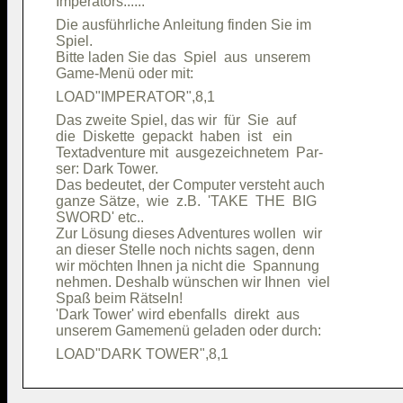
Die ausführliche Anleitung finden Sie im

Spiel.                                  

Bitte laden Sie das  Spiel  aus  unserem

Das zweite Spiel, das wir  für  Sie  auf

die  Diskette  gepackt  haben  ist   ein

Textadventure mit  ausgezeichnetem  Par-

ser: Dark Tower.                        

Das bedeutet, der Computer versteht auch

ganze Sätze,  wie  z.B.  'TAKE  THE  BIG

SWORD' etc..                            

Zur Lösung dieses Adventures wollen  wir

an dieser Stelle noch nichts sagen, denn

wir möchten Ihnen ja nicht die  Spannung

nehmen. Deshalb wünschen wir Ihnen  viel

Spaß beim Rätseln!                      

'Dark Tower' wird ebenfalls  direkt  aus
