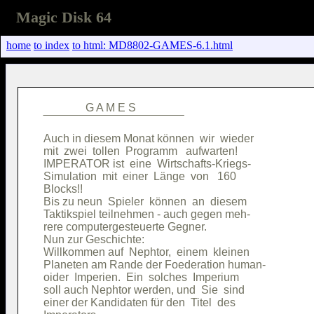
Magic Disk 64
home
to index
to html: MD8802-GAMES-6.1.html
               G A M E S                

Auch in diesem Monat können  wir  wieder

mit  zwei  tollen  Programm   aufwarten!

IMPERATOR ist  eine  Wirtschafts-Kriegs-

Simulation  mit  einer  Länge  von   160

Blocks!!                                

Bis zu neun  Spieler  können  an  diesem

Taktikspiel teilnehmen - auch gegen meh-

rere computergesteuerte Gegner.         

Nun zur Geschichte:                     

Willkommen auf  Nephtor,  einem  kleinen

Planeten am Rande der Foederation human-

oider  Imperien.  Ein  solches  Imperium

soll auch Nephtor werden, und  Sie  sind

einer der Kandidaten für den  Titel  des
