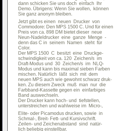
dann schicken Sie uns doch  einfach  Ihr

Demo. Übrigens: Wenn Sie wollen,  können

Jetzt gibt es einen  neuen  Drucker  von

Commodore: Den MPS 1500 C. Und für einen

Preis von ca. 898 DM bietet dieser  neue

Neun-Nadeldrucker  eine  ganze  Menge  -

denn das C in  seinem  Namen  steht  für

Color.                                  

Der MPS 1500  C  besitzt  eine  Druckge-

schwindigkeit von ca. 120  Zeichen/s  im

Draft-Modus und  30  Zeichen/s  im  NLQ-

Modus und kann bis maximal sieben Farben

mischen. Natürlich  läßt  sich  mit  dem

neuen MPS auch wie gewohnt schwarz druk-

ken. Zu diesem Zweck  muß  man  nur  die

Farbband-Kassette gegen ein  einfarbiges

Band auswechseln.                       

Der Drucker kann hoch- und  tiefstellen,

Elite- oder Picamodus drucken, sowie  in

Schmal-, Breit- Fett- und Kursivschrift.

Zeilen- und Zeichenabstand  sind  natür-

lich beliebig einstellbar.              
