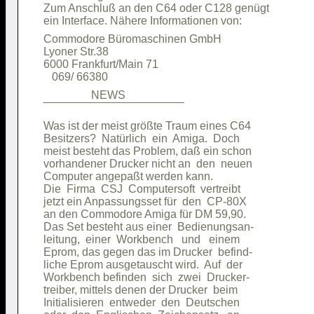
Zum Anschluß an den C64 oder C128 genügt

Commodore Büromaschinen GmbH            

Lyoner Str.38                           

6000 Frankfurt/Main 71                  

                 NEWS                   

Was ist der meist größte Traum eines C64

Besitzers?  Natürlich  ein  Amiga.  Doch

meist besteht das Problem, daß ein schon

vorhandener Drucker nicht an  den  neuen

Computer angepaßt werden kann.          

Die  Firma  CSJ  Computersoft  vertreibt

jetzt ein Anpassungsset für  den  CP-80X

an den Commodore Amiga für DM 59,90.    

Das Set besteht aus einer  Bedienungsan-

leitung,  einer  Workbench   und   einem

Eprom, das gegen das im Drucker  befind-

liche Eprom ausgetauscht wird.  Auf  der

Workbench befinden  sich  zwei  Drucker-

treiber, mittels denen der Drucker  beim

Initialisieren  entweder  den  Deutschen
