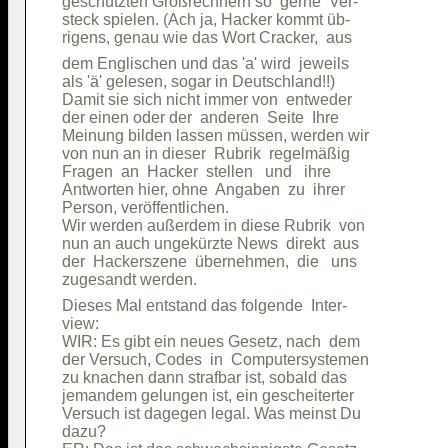
geschützten Großrechnern so  gerne  Ver-

steck spielen. (Ach ja, Hacker kommt üb-

dem Englischen und das 'a' wird  jeweils

als 'ä' gelesen, sogar in Deutschland!!)

Damit sie sich nicht immer von  entweder

der einen oder der  anderen  Seite  Ihre

Meinung bilden lassen müssen, werden wir

von nun an in dieser  Rubrik  regelmäßig

Fragen  an  Hacker  stellen   und   ihre

Antworten hier, ohne  Angaben  zu  ihrer

Person, veröffentlichen.                

Wir werden außerdem in diese Rubrik  von

nun an auch ungekürzte News  direkt  aus

der  Hackerszene  übernehmen,  die   uns

Dieses Mal entstand das folgende  Inter-

view:                                   

WIR: Es gibt ein neues Gesetz, nach  dem

der Versuch, Codes  in  Computersystemen

zu knachen dann strafbar ist, sobald das

jemandem gelungen ist, ein gescheiterter

Versuch ist dagegen legal. Was meinst Du

dazu?                                   
