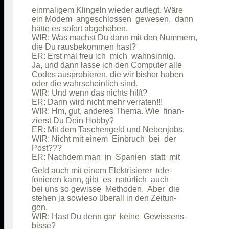
einmaligem Klingeln wieder auflegt. Wäre

ein Modem  angeschlossen  gewesen,  dann

hätte es sofort abgehoben.              

WIR: Was machst Du dann mit den Nummern,

die Du rausbekommen hast?               

ER: Erst mal freu ich  mich  wahnsinnig.

Ja, und dann lasse ich den Computer alle

Codes ausprobieren, die wir bisher haben

oder die wahrscheinlich sind.           

WIR: Und wenn das nichts hilft?         

ER: Dann wird nicht mehr verraten!!!    

WIR: Hm, gut, anderes Thema. Wie  finan-

zierst Du Dein Hobby?                   

ER: Mit dem Taschengeld und Nebenjobs.  

WIR: Nicht mit einem  Einbruch  bei  der

Post???                                 

Geld auch mit einem Elektrisierer  tele-

fonieren kann, gibt  es  natürlich  auch

bei uns so gewisse  Methoden.  Aber  die

stehen ja sowieso überall in den Zeitun-

gen.                                    

WIR: Hast Du denn gar  keine  Gewissens-

bisse?                                  
