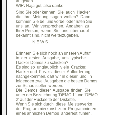
aufgeilen.                              

Sind Sie oder kennen  Sie  auch  Hacker,

die  ihre  Meinung  sagen  wollen?  Dann

kommen Sie bei uns vorbei oder rufen Sie

uns  an.  Wir  versprechen,  Angaben  zu

Ihrer Person,  wenn  Sie  uns  überhaupt

                N E W S                 

Erinnern Sie sich noch an unseren Aufruf

in  der  ersten  Ausgabe,  uns  typische

Hacker-Demos zu schicken?               

Es sind so  unglaublich  viele  Cracker,

Hacker und  Freaks  dieser  Aufforderung

nachgekommen, daß wir in dieser  und  in

folgenden zwei Ausgaben die besten Demos

zur Schau stellen werden.               

Die  Demos  dieser  Ausgabe  finden  Sie

unter der Bezeichnung 'DEMO 1' und 'DEMO

2' auf der Rückseite der Diskette.      

Wenn Sie sich durch  diese  Meisterwerke

der Programmierkunst  zum  Programmieren

eines ähnlichen Demos  angeregt  fühlen,
