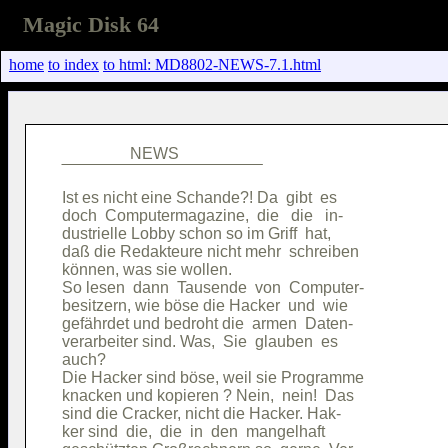
Magic Disk 64
home
to index
to html: MD8802-NEWS-7.1.html
                 NEWS                   

Ist es nicht eine Schande?! Da  gibt  es

doch  Computermagazine,  die   die   in-

dustrielle Lobby schon so im Griff  hat,

daß die Redakteure nicht mehr  schreiben

können, was sie wollen.                 

So lesen  dann  Tausende  von  Computer-

besitzern, wie böse die Hacker  und  wie

gefährdet und bedroht die  armen  Daten-

verarbeiter sind. Was,  Sie  glauben  es

auch?                                   

Die Hacker sind böse, weil sie Programme

knacken und kopieren ? Nein,  nein!  Das

sind die Cracker, nicht die Hacker. Hak-

ker sind  die,  die  in  den  mangelhaft
