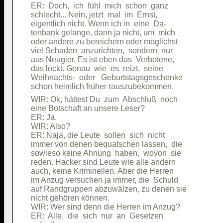
ER:  Doch,  ich  fühl  mich  schon  ganz

schlecht... Nein, jetzt  mal  im  Ernst,

eigentlich nicht. Wenn ich in  eine  Da-

tenbank gelange, dann ja nicht, um  mich

oder andere zu bereichern oder möglichst

viel Schaden  anzurichten,  sondern  nur

aus Neugier. Es ist eben das  Verbotene,

das lockt. Genau  wie  es  reizt,  seine

Weihnachts-  oder   Geburtstagsgeschenke

WIR: Ok, hättest Du  zum  Abschluß  noch

eine Botschaft an unsere Leser?         

ER: Ja.                                 

WIR: Also?                              

ER: Naja, die Leute  sollen  sich  nicht

immer von denen bequatschen lassen,  die

sowieso keine Ahnung  haben,  wovon  sie

reden. Hacker sind Leute wie alle andern

auch, keine Kriminellen. Aber die Herren

im Anzug versuchen ja immer, die  Schuld

auf Randgruppen abzuwälzen, zu denen sie

nicht gehören können.                   

WIR: Wer sind denn die Herren im Anzug? 

ER:  Alle,  die  sich  nur  an  Gesetzen
