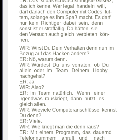
ER: Das ist das schwachsinnigste Gesetz,

das ich kenne. Wer legal  handeln  will,

darf danach den Computer mit Codes  füt-

tern, solange es ihm Spaß macht. Es darf

nur  kein  Richtiger  dabei  sein,  denn

sonst ist er straffällig. Da hätten  sie

den Versuch auch gleich  verbieten  kön-

WIR: Wirst Du Dein Verhalten denn nun im

Bezug auf das Hacken ändern?            

ER: Nö, warum denn.                     

WIR: Würdest  Du  uns  verraten,  ob  Du

allein  oder  im   Team   Deinem   Hobby

nachgehst?                              

ER: Ja.                                 

WIR: Also?                              

ER:  Im  Team  natürlich.   Wenn   einer

irgendwas  rauskriegt,  dann  nützt   es

gleich allen.                           

WIR: Wieviele Computeranschlüsse  kennst

Du denn?                                

ER: Viele.                              

WIR: Wie kriegt man die denn raus?      

ER:  Mit  einem  Programm,  das  dauernd
