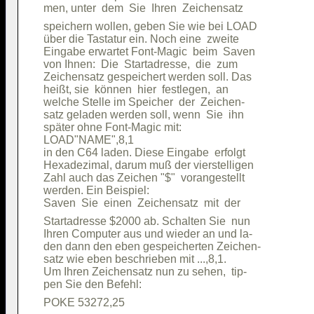
speichern wollen, geben Sie wie bei LOAD

über die Tastatur ein. Noch eine  zweite

Eingabe erwartet Font-Magic  beim  Saven

von Ihnen:  Die  Startadresse,  die  zum

Zeichensatz gespeichert werden soll. Das

heißt, sie  können  hier  festlegen,  an

welche Stelle im Speicher  der  Zeichen-

satz geladen werden soll, wenn  Sie  ihn

später ohne Font-Magic mit:             

LOAD"NAME",8,1                          

in den C64 laden. Diese Eingabe  erfolgt

Hexadezimal, darum muß der vierstelligen

Zahl auch das Zeichen "$"  vorangestellt

werden. Ein Beispiel:                   

Startadresse $2000 ab. Schalten Sie  nun

Ihren Computer aus und wieder an und la-

den dann den eben gespeicherten Zeichen-

satz wie eben beschrieben mit ...,8,1.  

Um Ihren Zeichensatz nun zu sehen,  tip-
