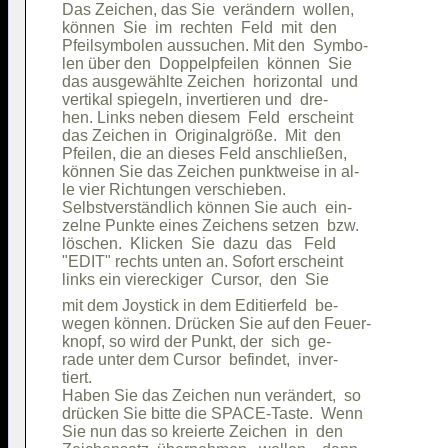
Das Zeichen, das Sie  verändern  wollen,

können  Sie  im  rechten  Feld  mit  den

Pfeilsymbolen aussuchen. Mit den  Symbo-

len über den  Doppelpfeilen  können  Sie

das ausgewählte Zeichen  horizontal  und

vertikal spiegeln, invertieren und  dre-

hen. Links neben diesem  Feld  erscheint

das Zeichen in  Originalgröße.  Mit  den

Pfeilen, die an dieses Feld anschließen,

können Sie das Zeichen punktweise in al-

le vier Richtungen verschieben.         

Selbstverständlich können Sie auch  ein-

zelne Punkte eines Zeichens setzen  bzw.

löschen.  Klicken  Sie  dazu  das   Feld

"EDIT" rechts unten an. Sofort erscheint

mit dem Joystick in dem Editierfeld  be-

wegen können. Drücken Sie auf den Feuer-

knopf, so wird der Punkt, der  sich  ge-

rade unter dem Cursor  befindet,  inver-

tiert.                                  

Haben Sie das Zeichen nun verändert,  so

drücken Sie bitte die SPACE-Taste.  Wenn

Sie nun das so kreierte Zeichen  in  den
