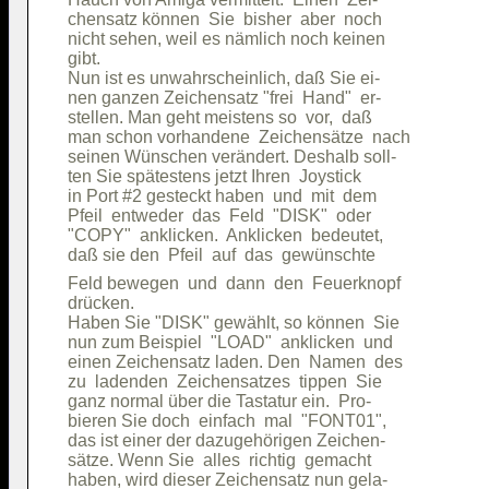
chensatz können  Sie  bisher  aber  noch

nicht sehen, weil es nämlich noch keinen

gibt.                                   

Nun ist es unwahrscheinlich, daß Sie ei-

nen ganzen Zeichensatz "frei  Hand"  er-

stellen. Man geht meistens so  vor,  daß

man schon vorhandene  Zeichensätze  nach

seinen Wünschen verändert. Deshalb soll-

ten Sie spätestens jetzt Ihren  Joystick

in Port #2 gesteckt haben  und  mit  dem

Pfeil  entweder  das  Feld  "DISK"  oder

"COPY"  anklicken.  Anklicken  bedeutet,

Feld bewegen  und  dann  den  Feuerknopf

drücken.                                

Haben Sie "DISK" gewählt, so können  Sie

nun zum Beispiel  "LOAD"  anklicken  und

einen Zeichensatz laden. Den  Namen  des

zu  ladenden  Zeichensatzes  tippen  Sie

ganz normal über die Tastatur ein.  Pro-

bieren Sie doch  einfach  mal  "FONT01",

das ist einer der dazugehörigen Zeichen-

sätze. Wenn Sie  alles  richtig  gemacht

haben, wird dieser Zeichensatz nun gela-
