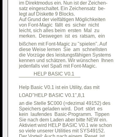
im Direktmodus ein. Nun ist der Zeichen-

satz eingeschaltet. Ein Zeichensatz  be-

legt auf Diskette 9 Blocks.             

Auf Grund der vielfältigen Möglichkeiten

von Font-Magic  fällt  es  sicher  nicht

leicht, sich alles beim  ersten  Mal  zu

bißchen mit Font-Magic zu "spielen". Auf

diese Weise lernen  Sie  am  schnellsten

die Vorzüge des leistungsfähigen Systems

kennen und schätzen. Wir wünschen  Ihnen

            HELP BASIC V0.1             

an die Stelle $C000 (=dezimal 49152) des

Speichers geladen wird.  Dort  stört  es

kein  laufendes  Basic-Programm.  Tippen

Sie nach dem Laden aber bitte NEW ein.  

Aktiviert wird HELP BASIC V0.1 wie schon

so viele unserer Utilities mit SYS49152.

Der Vorteil: Auch nach einem  Reset  ist
