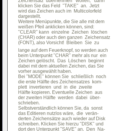
Zeichensatz  übernehmen   wollen,   dann

klicken Sie das Feld  "TAKE"  an.  Jetzt

wird das Zeichen auch im  Multicolorfeld

dargestellt.                            

Weitere Menüpunkte, die Sie alle mit dem

weißen Pfeil anklicken können, sind:    

"CLEAR" kann  einzelne  Zeichen  löschen

(CHAR) oder auch den ganzen  Zeichensatz

lange auf dem Feuerknopf, so werden auch

beim Unterpunkt "CHAR" mehr als nur  ein

Zeichen gelöscht.  Das  Löschen  beginnt

dabei mit dem aktuellen Zeichen, das Sie

vorher ausgewählt haben.                

Bei "MODE" können Sie  schließlich  noch

die erste Hälfte des Zeichensatzes  kom-

plett  invertieren  und  in  die  zweite

Hälfte kopieren. Eventuelle Zeichen  aus

der zweiten Hälfte  werden  dabei  über-

schrieben.                              

Selbstverständlich können Sie, da  sonst

das Editieren nutzlos wäre,  die  verän-

derten Zeichensätze auch wieder auf Disk

schreiben. Klicken Sie hierzu "DISK" und

dort den Unterpunkt "SAVE" an.  Den  Na-
