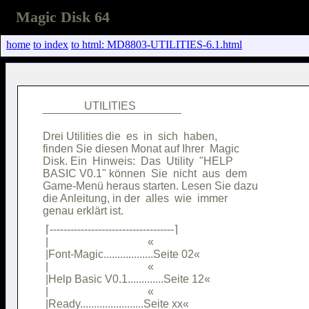
Magic Disk 64
home
to index
to html: MD8803-UTILITIES-6.1.html
               UTILITIES                

Drei Utilities die  es  in  sich  haben,

finden Sie diesen Monat auf Ihrer  Magic

Disk. Ein  Hinweis:  Das  Utility  "HELP

BASIC V0.1" können  Sie  nicht  aus  dem

Game-Menü heraus starten. Lesen Sie dazu

die Anleitung, in der  alles  wie  immer

 ⌈------------------------------------⌉ 

 |                                    « 

 |Font-Magic..................Seite 02« 

 |                                    « 

 |Help Basic V0.1.............Seite 12« 

 |                                    « 

 |Ready.......................Seite xx« 
