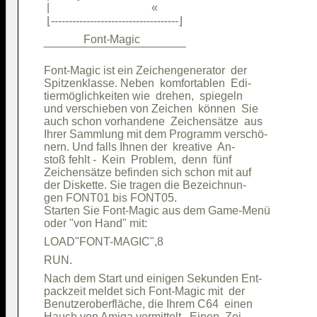
 |                                    « 

              Font-Magic                

Font-Magic ist ein Zeichengenerator  der

Spitzenklasse. Neben  komfortablen  Edi-

tiermöglichkeiten wie  drehen,  spiegeln

und verschieben von Zeichen  können  Sie

auch schon vorhandene  Zeichensätze  aus

Ihrer Sammlung mit dem Programm verschö-

nern. Und falls Ihnen der  kreative  An-

stoß fehlt -  Kein  Problem,  denn  fünf

Zeichensätze befinden sich schon mit auf

der Diskette. Sie tragen die Bezeichnun-

gen FONT01 bis FONT05.                  

Starten Sie Font-Magic aus dem Game-Menü

Nach dem Start und einigen Sekunden Ent-

packzeit meldet sich Font-Magic mit  der

Benutzeroberfläche, die Ihrem C64  einen

Hauch von Amiga vermittelt.  Einen  Zei-
