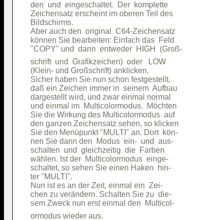
den  und  eingeschaltet.  Der  komplette

Zeichensatz erscheint im oberen Teil des

Bildschirms.                            

Aber auch den  original  C64-Zeichensatz

können Sie bearbeiten: Einfach das  Feld

schrift  und  Grafikzeichen)  oder   LOW

(Klein- und Großschrift) anklicken.     

Sicher haben Sie nun schon festgestellt,

daß ein Zeichen immer in  seinem  Aufbau

dargestellt wird, und zwar einmal normal

und einmal im  Multicolormodus.  Möchten

Sie die Wirkung des Multicolormodus  auf

den ganzen Zeichensatz sehen, so klicken

Sie den Menüpunkt "MULTI" an. Dort  kön-

nen Sie dann den  Modus  ein-  und  aus-

schalten  und  gleichzeitig  die  Farben

wählen. Ist der  Multicolormodus  einge-

schaltet, so sehen Sie einen Haken  hin-

ter "MULTI".                            

Nun ist es an der Zeit, einmal ein  Zei-

chen zu verändern. Schalten Sie zu  die-

ormodus wieder aus.                     
