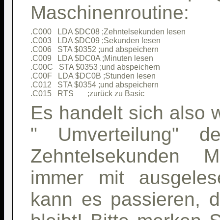
Maschinenroutine:
.C000   LDA $DC08 ;Zehntelsekunden lesen             

.C003   LDA $DC09 ;Sekunden lesen                    

.C006   STA $0352 ;und abspeichern                   

.C009   LDA $DC0A ;Minuten lesen                     

.C00C   STA $0353 ;und abspeichern                   

.C00F   LDA $DC0B ;Stunden lesen                     

.C012   STA $0354 ;und abspeichern                   

Es handelt sich also 
" Umverteilung" de
Zehntelsekunden 
immer mit ausgeles
kann es passieren, 