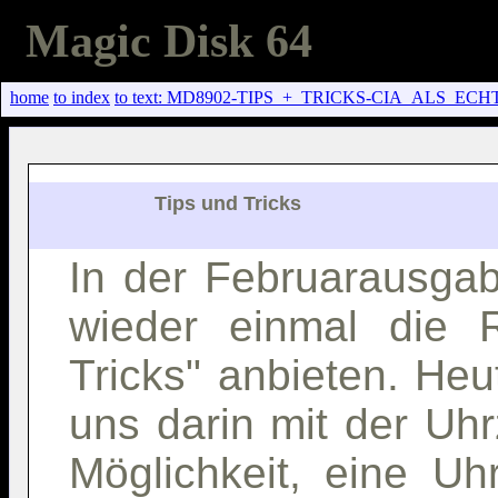
Magic Disk 64
home
to index
to text: MD8902-TIPS_+_TRICKS-CIA_ALS_ECHT
                   Tips und Tricks                   

In der Februarausgab
wieder einmal die 
Tricks" anbieten. Heu
uns darin mit der Uhrz
Möglichkeit, eine U