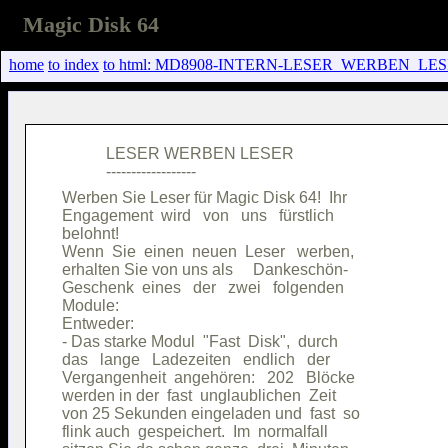
Magic Disk 64
home
to index
to html: MD8908-INTERN-LESER_WERBEN_LES
           LESER WERBEN LESER           

Werben Sie Leser für Magic Disk 64!  Ihr

Engagement  wird   von   uns   fürstlich

belohnt!                                

Wenn  Sie  einen  neuen  Leser   werben,

erhalten Sie von uns als     Dankeschön-

Geschenk  eines   der   zwei   folgenden

Module:                                 

Entweder:                               

- Das starke Modul  "Fast  Disk",  durch

das   lange   Ladezeiten   endlich   der

Vergangenheit  angehören:   202   Blöcke

werden in der  fast  unglaublichen  Zeit

von 25 Sekunden eingeladen und  fast  so

flink auch  gespeichert.  Im  normalfall
