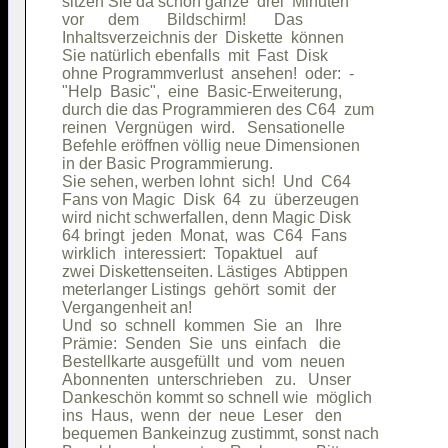
sitzen Sie da schon ganze  drei  Minuten

vor      dem       Bildschirm!       Das

Inhaltsverzeichnis der  Diskette  können

Sie natürlich ebenfalls  mit  Fast  Disk

ohne Programmverlust  ansehen!  oder:  -

"Help  Basic",  eine  Basic-Erweiterung,

durch die das Programmieren des C64  zum

reinen  Vergnügen  wird.   Sensationelle

Befehle eröffnen völlig neue Dimensionen

in der Basic Programmierung.            

Sie sehen, werben lohnt  sich!  Und  C64

Fans von Magic  Disk  64  zu  überzeugen

wird nicht schwerfallen, denn Magic Disk

64 bringt  jeden  Monat,  was  C64  Fans

wirklich  interessiert:  Topaktuel   auf

zwei Diskettenseiten. Lästiges  Abtippen

meterlanger Listings  gehört  somit  der

Vergangenheit an!                       

Und  so  schnell  kommen  Sie  an   Ihre

Prämie:  Senden  Sie  uns  einfach   die

Bestellkarte ausgefüllt  und  vom  neuen

Abonnenten  unterschrieben   zu.   Unser

Dankeschön kommt so schnell wie  möglich

ins  Haus,  wenn  der  neue  Leser   den

bequemen Bankeinzug zustimmt, sonst nach
