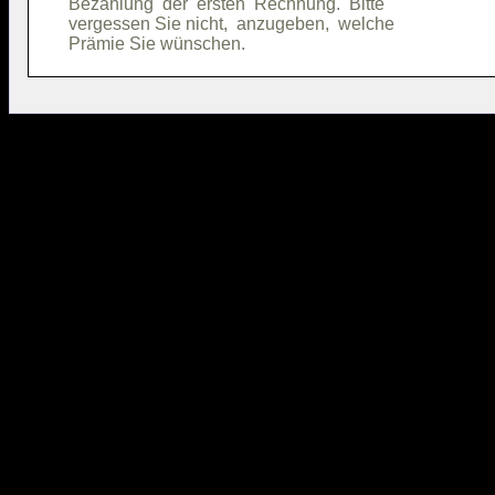
Bezahlung  der  ersten  Rechnung.  Bitte

vergessen Sie nicht,  anzugeben,  welche
