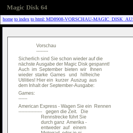
Magic Disk 64
home
to index
to html: MD8908-VORSCHAU-MAGIC_DISK_AU
               Vorschau                 

Sicherlich sind Sie schon wieder auf die

nächste Ausgabe der Magic Disk gespannt!

Auch  im  September  bieten  wir   Ihnen

wieder  starke  Games   und   hilfreiche

Utilities! Hier ein  kurzer  Auszug  aus

Games:                                  

American Express - Wagen Sie ein  Rennen

----------------   gegen die Zeit.   Die

                   Rennstrecke führt Sie

                   durch ganz  Amerika -

                   entweder  auf   einem

                   Motorrad, oder in ei-
