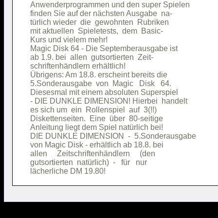
Anwenderprogrammen und den super Spielen

finden Sie auf der nächsten Ausgabe  na-

türlich wieder  die  gewohnten  Rubriken

mit aktuellen  Spieletests,  dem  Basic-

Kurs und vielem mehr!                   

Magic Disk 64 - Die Septemberausgabe ist

ab 1.9. bei  allen  gutsortierten  Zeit-

schriftenhändlern erhältlich!           

Übrigens: Am 18.8. erscheint bereits die

5.Sonderausgabe  von  Magic   Disk   64.

Diesesmal mit einem absoluten Superspiel

- DIE DUNKLE DIMENSION! Hierbei  handelt

es sich um  ein  Rollenspiel  auf  3(!!)

Diskettenseiten.  Eine  über  80-seitige

Anleitung liegt dem Spiel natürlich bei!

DIE DUNKLE DIMENSION  -  5.Sonderausgabe

von Magic Disk - erhältlich ab 18.8. bei

allen     Zeitschriftenhändlern     (den

gutsortierten  natürlich)  -   für   nur
