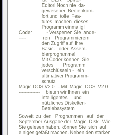
                   Editor! Noch nie  da-

                   gewesener  Bedienkom-

                   fort und  tolle  Fea-

                   tures  machen  dieses

                   Programm einmalig!   

Coder            - Versperren Sie  ande-

-----              ren    Programmierern

                   den Zugriff auf  Ihre

                   Basic-   oder  Assem-

                   blerprogramme!       

                   Mit Coder können  Sie

                   jedes        Programm

                   verschlüsseln -   ein

                   ultimativer Programm-

                   schutz!              

Magic DOS V2.0   - Mit  Magic  DOS  V2.0

--------------     bieten wir Ihnen  ein

                   intelligentes     und

                   nützliches Disketten-

Soweit  zu  den   Programmen   auf   der

September-Ausgabe der  Magic  Disk.  Wie

Sie gelesen haben, können Sie  sich  auf

einiges gefaßt machen. Neben den starken
