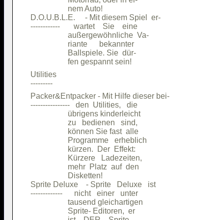
                   nem Auto!            

D.O.U.B.L.E.     - Mit diesem Spiel  er-

------------       wartet    Sie    eine

                   außergewöhnliche  Va-

                   riante      bekannter

                   Ballspiele. Sie  dür-

Utilities                               

Packer&Entpacker - Mit Hilfe dieser bei-

----------------   den  Utilities,   die

                   übrigens kinderleicht

                   zu   bedienen   sind,

                   können Sie fast  alle

                   Programme   erheblich

                   kürzen.  Der  Effekt:

                   Kürzere   Ladezeiten,

                   mehr  Platz  auf  den

                   Disketten!           

Sprite Deluxe    - Sprite   Deluxe   ist

-------------      nicht   einer   unter

                   tausend gleichartigen

                   Sprite- Editoren,  er

                   ist    DER    Sprite-
