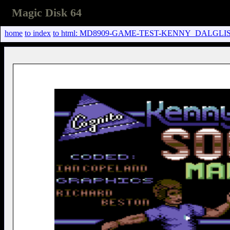
Magic Disk 64
home
to index
to html: MD8909-GAME-TEST-KENNY_DALGL