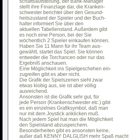
schaftsaufstellung, der Bank-Manager    

stellt ihre Finanzlage dar, die Kranken-

schwester berichtet über den Gesund-    

heitszustand der Spieler und der Buch-  

halter informiert Sie über den          

aktuellen Tabellenstand. Außerdem gibt  

es noch eine Person, bei der Sie        

wöchentlich 2 Spieler einkaufen können. 

Haben Sie 11 Mann für ihr Team aus-     

gewählt, startet das Spiel. Sie können  

entweder die Torchancen oder nur das    

Ergebniß anschauen.                     

Eine Möglichkeit ins Spielgeschehen ein-

zugreifen gibt es aber nicht.           

Die Grafik der Spielszenen sieht zwar   

etwas klobig aus, sie ist aber völlig   

ausreichend.                            

Ansonsten ist die Grafik sehr gut, für  

jede Person (Krankenschwester etc.) gibt

es ein einzelnes Grafiksymbol, daß man  

nur mit dem Joystick anklicken muß.     

Nach jedem Spiel hat man die Möglichkeit

den Spielstand abzuspeichern.           

Besonderheiten gibt es ansonsten keine, 

außer daß KENNY DALGLISH mehr Spaß macht
