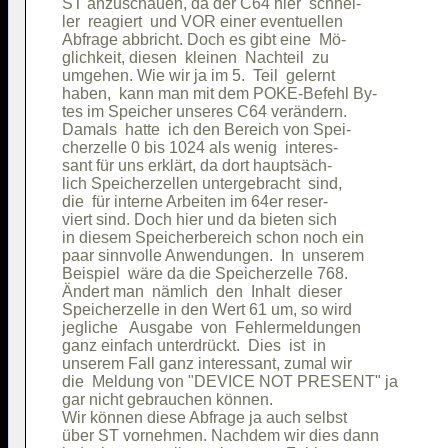
ST anzuschauen, da der C64 hier  schnel-

ler  reagiert  und VOR einer eventuellen

Abfrage abbricht. Doch es gibt eine  Mö-

glichkeit, diesen  kleinen  Nachteil  zu

umgehen. Wie wir ja im 5.  Teil  gelernt

haben,  kann man mit dem POKE-Befehl By-

tes im Speicher unseres C64 verändern.  

Damals  hatte  ich den Bereich von Spei-

cherzelle 0 bis 1024 als wenig  interes-

sant für uns erklärt, da dort hauptsäch-

lich Speicherzellen untergebracht  sind,

die  für interne Arbeiten im 64er reser-

viert sind. Doch hier und da bieten sich

in diesem Speicherbereich schon noch ein

paar sinnvolle Anwendungen.  In  unserem

Beispiel  wäre da die Speicherzelle 768.

Ändert man  nämlich  den  Inhalt  dieser

Speicherzelle in den Wert 61 um, so wird

jegliche   Ausgabe  von  Fehlermeldungen

ganz einfach unterdrückt.  Dies  ist  in

unserem Fall ganz interessant, zumal wir

die  Meldung von "DEVICE NOT PRESENT" ja

gar nicht gebrauchen können.            

Wir können diese Abfrage ja auch selbst 

über ST vornehmen. Nachdem wir dies dann
