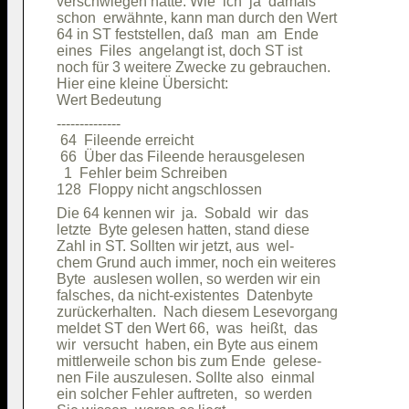
verschwiegen hatte. Wie  ich  ja  damals

schon  erwähnte, kann man durch den Wert

64 in ST feststellen, daß  man  am  Ende

eines  Files  angelangt ist, doch ST ist

noch für 3 weitere Zwecke zu gebrauchen.

Hier eine kleine Übersicht:             

--------------                          

 64  Fileende erreicht                  

 66  Über das Fileende herausgelesen    

  1  Fehler beim Schreiben              

Die 64 kennen wir  ja.  Sobald  wir  das

letzte  Byte gelesen hatten, stand diese

Zahl in ST. Sollten wir jetzt, aus  wel-

chem Grund auch immer, noch ein weiteres

Byte  auslesen wollen, so werden wir ein

falsches, da nicht-existentes  Datenbyte

zurückerhalten.  Nach diesem Lesevorgang

meldet ST den Wert 66,  was  heißt,  das

wir  versucht  haben, ein Byte aus einem

mittlerweile schon bis zum Ende  gelese-

nen File auszulesen. Sollte also  einmal

ein solcher Fehler auftreten,  so werden
