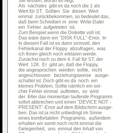
Sie wissen, woran es liegt.             

Als  nächstes  gibt es da noch die 1 als

Wert für ST.  Sollten  Sie  diesen  Wert

einmal  zurückbekommen, so bedeutet das,

daß beim Schreiben in  eine  Write-Datei

ein  Fehler  aufgetreten  ist.          

Zum Beispiel,wenn die Diskette voll ist.

Das wäre dann ein "DISK FULL"-Error.  In

In diesem Fall ist es dann sinnvoll, den

Fehlerkanal der Floppy  abzufragen,  was

ich Ihnen gleich noch erklären werde.   

Zunächst noch zu dem 4. Fall für ST, der

Wert  128.  Er  gibt an, daß die Floppy,

die angesprochen  werden  sollte,  nicht

angeschlossen   beziehungsweise   ausge-

schaltet ist. Doch gibt es da  noch  ein

kleines Problem. Sollte nämlich ein sol-

cher Fehler einmal  auftreten,  so  wird

der  64er das momentan laufende Programm

sofort abbrechen und einen "DEVICE NOT -

PRESENT"-Error auf dem Bildschirm ausge-

ben. Das ist ja nicht unbedingt im Sinne

eines komfortablen  Programms,  außerdem

erhalten wir somit noch nicht einmal die

Gelegenheit,  uns  einmal den Inhalt von
