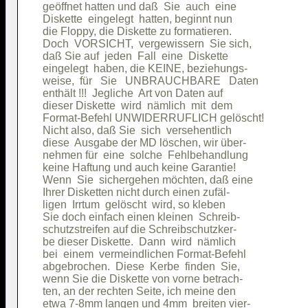
geöffnet hatten und daß  Sie  auch  eine

Diskette  eingelegt  hatten, beginnt nun

die Floppy, die Diskette zu formatieren.

Doch  VORSICHT,  vergewissern  Sie sich,

daß Sie auf  jeden  Fall  eine  Diskette

eingelegt  haben, die KEINE, beziehungs-

weise,  für   Sie   UNBRAUCHBARE   Daten

enthält !!!  Jegliche  Art von Daten auf

dieser Diskette  wird  nämlich  mit  dem

Format-Befehl UNWIDERRUFLICH gelöscht!  

Nicht also, daß Sie  sich  versehentlich

diese  Ausgabe der MD löschen, wir über-

nehmen für  eine  solche  Fehlbehandlung

keine Haftung und auch keine Garantie!  

Wenn  Sie  sichergehen möchten, daß eine

Ihrer Disketten nicht durch einen zufäl-

ligen  Irrtum  gelöscht  wird, so kleben

Sie doch einfach einen kleinen  Schreib-

schutzstreifen auf die Schreibschutzker-

be dieser Diskette.  Dann  wird  nämlich

bei  einem  vermeindlichen Format-Befehl

abgebrochen.  Diese  Kerbe  finden  Sie,

wenn Sie die Diskette von vorne betrach-

ten, an der rechten Seite, ich meine den

etwa 7-8mm langen und 4mm  breiten vier-
