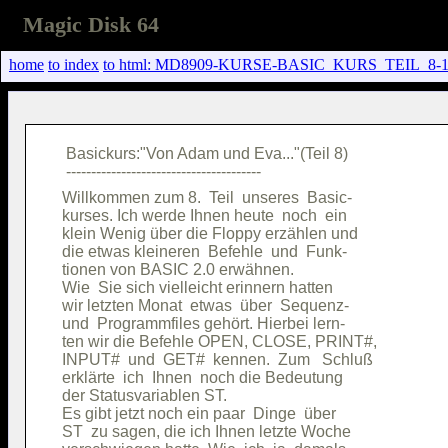
Magic Disk 64
home
to index
to html: MD8909-KURSE-BASIC_KURS_TEIL_8-
 Basickurs:"Von Adam und Eva..."(Teil 8)

Willkommen zum 8.  Teil  unseres  Basic-

kurses. Ich werde Ihnen heute  noch  ein

klein Wenig über die Floppy erzählen und

die etwas kleineren  Befehle  und  Funk-

tionen von BASIC 2.0 erwähnen.          

Wie  Sie sich vielleicht erinnern hatten

wir letzten Monat  etwas  über  Sequenz-

und  Programmfiles gehört. Hierbei lern-

ten wir die Befehle OPEN, CLOSE, PRINT#,

INPUT#  und  GET#  kennen.  Zum   Schluß

erklärte  ich  Ihnen  noch die Bedeutung

der Statusvariablen ST.                 

Es gibt jetzt noch ein paar  Dinge  über

ST  zu sagen, die ich Ihnen letzte Woche
