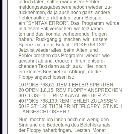
jedoch taten, sollten wir unsere Fehler-

meldungsausgabesperre jedoch wieder  zu-

rücknehmen, da ja auch noch ganz  andere

Fehler auftreten könnten,  zum  Beispiel

ein "SYNTAX ERROR". Das  Programm  würde

in diesem Fall versuchen  weiterzuarbei-

ten und das  könnte  verheerende  Folgen

haben.  Rückgängig  machen  wir   unsere

Sperre  mit  dem  Befehl  "POKE768,139".

Jetzt ist wieder alles  beim  Alten  und

Fehler brechen das Programm  wieder  wie

gewohnt ab und  drucken  ihren  entspre-

chenden Text dann auch  aus.  Hier  noch

ein kleines Beispiel zur Abfrage, ob die

10 POKE 768,61 :REM FEHLER SPERREN      

20 OPEN 1,8,15 :REM FLOPPY ANSPRECHEN   

30 CLOSE 1     :REM KANAL WIEDER ZU     

40 POKE 768,139:REM FEHLER ZULASSEN     

50 IF ST=128 THEN PRINT "FLOPPY IST NICH

Nun  möchte ich Ihnen noch ein wenig den

Sinn und die Bedeutung des Befehlskanals

der Floppy näherbringen.  Letzten  Monat
