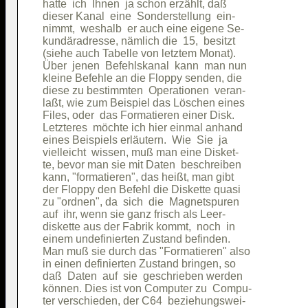
hatte  ich  Ihnen  ja schon erzählt, daß

dieser Kanal  eine  Sonderstellung  ein-

nimmt,  weshalb  er auch eine eigene Se-

kundäradresse, nämlich die  15,  besitzt

(siehe auch Tabelle von letztem Monat). 

Über  jenen  Befehlskanal  kann  man nun

kleine Befehle an die Floppy senden, die

diese zu bestimmten  Operationen  veran-

laßt, wie zum Beispiel das Löschen eines

Files, oder  das Formatieren einer Disk.

Letzteres  möchte ich hier einmal anhand

eines Beispiels erläutern.  Wie  Sie  ja

vielleicht  wissen, muß man eine Disket-

te, bevor man sie mit Daten  beschreiben

kann, "formatieren", das heißt, man gibt

der Floppy den Befehl die Diskette quasi

zu "ordnen", da  sich  die  Magnetspuren

auf  ihr, wenn sie ganz frisch als Leer-

diskette aus der Fabrik kommt,  noch  in

einem undefinierten Zustand befinden.   

Man muß sie durch das "Formatieren" also

in einen definierten Zustand bringen, so

daß  Daten  auf  sie  geschrieben werden

können. Dies ist von Computer zu  Compu-

ter verschieden, der C64  beziehungswei-
