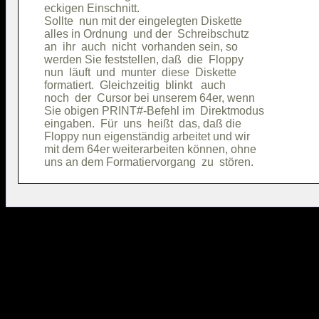
eckigen Einschnitt.                     

Sollte  nun mit der eingelegten Diskette

alles in Ordnung  und der  Schreibschutz

an  ihr  auch  nicht  vorhanden sein, so

werden Sie feststellen, daß  die  Floppy

nun  läuft  und  munter  diese  Diskette

formatiert.  Gleichzeitig  blinkt   auch

noch  der  Cursor bei unserem 64er, wenn

Sie obigen PRINT#-Befehl im  Direktmodus

eingaben.  Für  uns  heißt  das, daß die

Floppy nun eigenständig arbeitet und wir

mit dem 64er weiterarbeiten können, ohne
