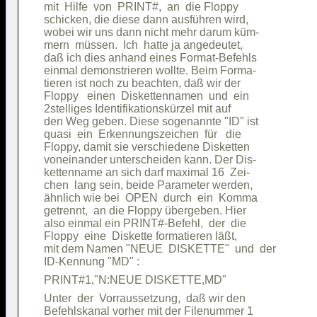
mit  Hilfe  von  PRINT#,  an  die Floppy

schicken, die diese dann ausführen wird,

wobei wir uns dann nicht mehr darum küm-

mern  müssen.  Ich  hatte ja angedeutet,

daß ich dies anhand eines Format-Befehls

einmal demonstrieren wollte. Beim Forma-

tieren ist noch zu beachten, daß wir der

Floppy   einen  Diskettennamen  und  ein

2stelliges Identifikationskürzel mit auf

den Weg geben. Diese sogenannte "ID" ist

quasi  ein  Erkennungszeichen  für   die

Floppy, damit sie verschiedene Disketten

voneinander unterscheiden kann. Der Dis-

kettenname an sich darf maximal 16  Zei-

chen  lang sein, beide Parameter werden,

ähnlich wie bei  OPEN  durch  ein  Komma

getrennt,  an die Floppy übergeben. Hier

also einmal ein PRINT#-Befehl,  der  die

Floppy  eine  Diskette formatieren läßt,

mit dem Namen "NEUE  DISKETTE"  und  der

Unter  der  Vorraussetzung,  daß wir den

Befehlskanal vorher mit der Filenummer 1
