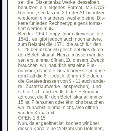
se   die  Diskettenlaufwerke  desselben,

benutzen  ein  eigenes  Format,  MS-DOS-

Rechner, sei das ein XT oder AT benutzen

wiederum ein anderes, weshalb eine  Dis-

kette für jeden Rechnertyp eigens forma-

tiert werden muß.                       

Bei der  C64-Floppy  (normalerweise  die

1541,  es  gibt jedoch auch noch andere,

zum Beispiel die 1571, die auch für  den

C128 benutzbar ist) geschieht dies durch

den Befehlskanal. Hierzu müssen wir die-

sen erst einmal öffnen. Zu diesem  Zweck

brauchen  wir  natürlich erst eine File-

nummer, dann die Geräteadresse (in unse-

rem Fall die 8 - jedoch können Sie durch

die Geräteadressen von 9 - 11 auch ande-

re   Zusatzlaufwerke   ansprechen)   und

schließlich  und  endlich die  Sekundär-

adresse, die für den Befehlskanal  immer

15 ist. Filenamen oder ähnlichs brauchen

wir  zunächst  einmal nicht, also öffnen

wir den Kanal mit:                      

OPEN 1,8,15                             

Nun, da er geöffnet ist, können wir über

diesen Kanal eine Vielzahl von Befehlen,
