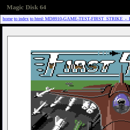
Magic Disk 64
home
to index
to html: MD8910-GAME-TEST-FIRST_STRIKE_-_E