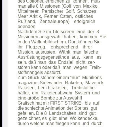
des Collonel, erreichen zu  können,  muß

man alle 8 Missionen (Golf  von  Mexiko,

Mittelmeer,  Persischer  Golf,  Scharzes

Meer, Arktik,  Ferner  Osten,  östliches

Rußland,   Zentraleuropa)    erfolgreich

beenden.                                

Nachdem Sie im Titelscreen  eine  der  8

Missionen ausgewählt haben,  kommen  Sie

in den Waffenbildschirm. Dort können Sie

ihr   Flugzeug,    entsprechend    ihrer

Mission, ausrüsten.  Wählt  man  falsche

Ausrüstungsgegenstände  aus,   kann   es

sein, daß man  das  Endziel  nicht  zer-

stören kann oder daß  man  wegen  Treib-

stoffmangels abstürzt.                  

Zum Glück stehem einem "nur"  Munitions-

magazine, Sidewinder  Raketen,  Maverick

Raketen,  Leuchtraketen,   Treibstoffbe-

hälter,  ein  Raketenabwehr  System  und

eine große Bombe zur Auswahl!           

Grafisch hat mir FIRST STRIKE,  bis  auf

die schlechte Animation der Sprites, gut

gefallen. Die 8  Landschaften  sind  gut

gezeichnet, es  gibt  eine  Wolkendecke,

durch welche man fliegen kann und  durch
