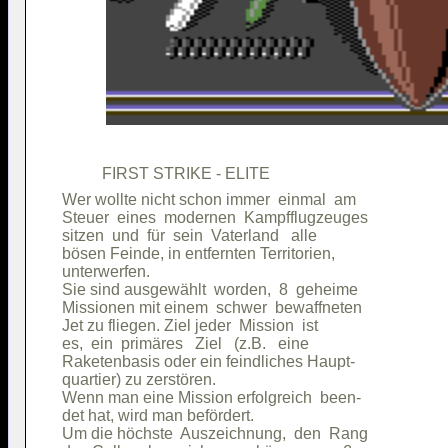
Wer wollte nicht schon immer  einmal  am

Steuer  eines  modernen  Kampfflugzeuges

sitzen  und  für  sein  Vaterland   alle

bösen Feinde, in entfernten Territorien,

unterwerfen.                            

Sie sind ausgewählt  worden,  8  geheime

Missionen mit einem  schwer  bewaffneten

Jet zu fliegen. Ziel jeder  Mission  ist

es,  ein  primäres   Ziel   (z.B.   eine

Raketenbasis oder ein feindliches Haupt-

quartier) zu zerstören.                 

Wenn man eine Mission erfolgreich  been-

det hat, wird man befördert.            

Um die höchste  Auszeichnung,  den  Rang
