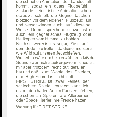
die schnellen Animation  der  Landschaft

kommt   sogar   ein   gutes   Fluggefühl

zustande. Leider ist die Animation schon

etwas zu  schnell:  die  Gegner  tauchen

plötzlich vor dem eigenen  Flugzeug  auf

und  verschwinden  auch   auf   dieselbe

Weise.  Dementsprechend  schwer  ist  es

auch,  ein  gegnerisches  Flugzeug  oder

Helikopter vom Himmel zu hohlen.        

Noch schwerer ist es  sogar,  Ziele  auf

dem Boden zu treffen, da diese  meistens

wie Wild auf unseren Jet schießen.      

Weiterhin wäre noch zu erwähnen, daß der

Sound zwar nichts außergewöhnliches ist,

mir aber  trotzdem  recht  gut  gefallen

hat und daß,  zum  Wohle  des  Spielers,

eine High-Score-List nicht fehlt.       

FIRST  STRIKE  ist   zwar   keines   der

schlechten  Spiele,  trotzdem  kann  ich

es nur den harten Action Fans empfehlen,

die schon  an  Spielen  wie  Afterburner

Wertung für FIRST STRIKE                
