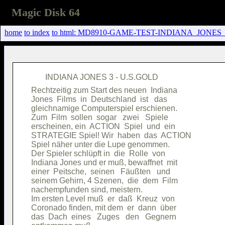
Magic Disk 64
home
to index
to html: MD8910-GAME-TEST-INDIANA_JONES_
Rechtzeitig zum Start des neuen  Indiana

Jones  Films  in  Deutschland  ist   das

gleichnamige Computerspiel erschienen.  

Zum  Film  sollen  sogar   zwei   Spiele

erscheinen, ein  ACTION  Spiel  und  ein

STRATEGIE Spiel! Wir  haben  das  ACTION

Spiel näher unter die Lupe genommen.    

Der Spieler schlüpft in  die  Rolle  von

Indiana Jones und er muß, bewaffnet  mit

einer  Peitsche,  seinen   Fäußten   und

seinem Gehirn, 4 Szenen,  die  dem  Film

nachempfunden sind, meistern.           

Im ersten Level muß  er  daß  Kreuz  von

Coronado finden, mit dem  er  dann  über

das  Dach  eines   Zuges   den   Gegnern
