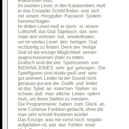
entkommen muß.                          

Im zweiten Level, in den Katakomben, muß

er das Crusader Schild finden  und  sich

mit  einem  Hiroglyfen  Passwort  System

herumschlagen.                          

Im dritten Level muß er dann,  in  einem

Luftschiff, das Gral Tagebuch, das  sein

Vater dort verloren  hat,  wiederfinden,

um im vierten Level  den  heiligen  Gral

rechtzeitig zu finden. Denn der  heilige

Gral ist die einzige Möglichkeit  seinen

angeschossenen Vater zu retten.         

Grafisch sind die vier  Spielszenen  von

INDIANA JONES  sehr  gut  gelungen.  Die

Spielfiguren sind relativ groß und  sehr

gut animiert. Leider ist der Sound nicht

genauso gut wie die  Grafik  und  leider

ist das  Spiel  an  manchen  Stellen  so

schwer, daß  man  etliche  Leben  opfern

muß, um diese Stellen zu meistern.      

Die Programmierer  haben  zum  Glück  an

eine Continue Funktion gedacht, ohne die

man sehr schnell frustieren würde!      

Das Einzige, was mir sonst noch  negativ

aufgefallen ist, war  das  Fehlen  einer
