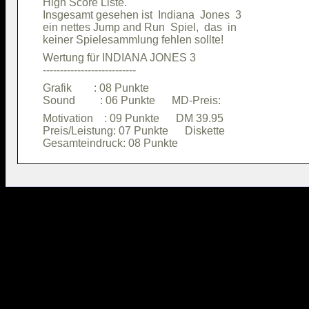
High Score Liste.                       

Insgesamt gesehen ist  Indiana  Jones  3

ein nettes Jump and Run  Spiel,  das  in

Wertung für INDIANA JONES 3             

Grafik        : 08 Punkte               

Motivation    : 09 Punkte      DM 39.95 

Preis/Leistung: 07 Punkte      Diskette 
