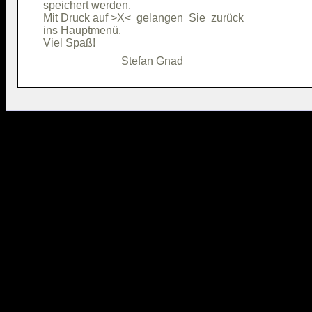
speichert werden.                       

Mit Druck auf >X<  gelangen  Sie  zurück

ins Hauptmenü.                          
