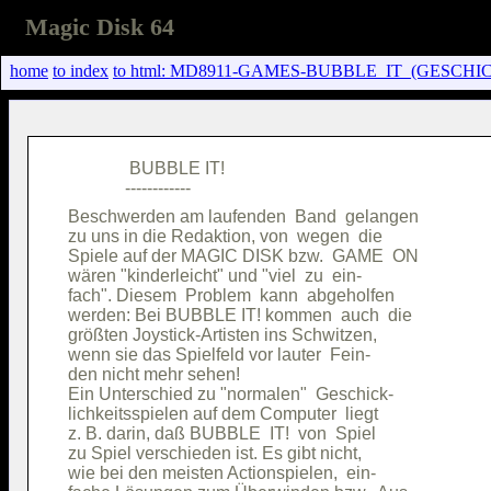
Magic Disk 64
home
to index
to html: MD8911-GAMES-BUBBLE_IT_(GESCHIC
              BUBBLE IT!                

Beschwerden am laufenden  Band  gelangen

zu uns in die Redaktion, von  wegen  die

Spiele auf der MAGIC DISK bzw.  GAME  ON

wären "kinderleicht" und "viel  zu  ein-

fach". Diesem  Problem  kann  abgeholfen

werden: Bei BUBBLE IT! kommen  auch  die

größten Joystick-Artisten ins Schwitzen,

wenn sie das Spielfeld vor lauter  Fein-

den nicht mehr sehen!                   

Ein Unterschied zu "normalen"  Geschick-

lichkeitsspielen auf dem Computer  liegt

z. B. darin, daß BUBBLE  IT!  von  Spiel

zu Spiel verschieden ist. Es gibt nicht,

wie bei den meisten Actionspielen,  ein-
