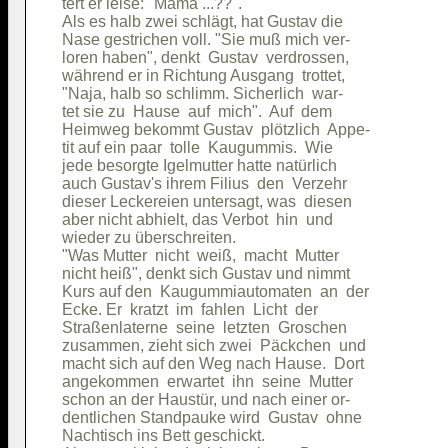
tert er leise: "Mama ...??".            

Als es halb zwei schlägt, hat Gustav die

Nase gestrichen voll. "Sie muß mich ver-

loren haben", denkt  Gustav  verdrossen,

während er in Richtung Ausgang  trottet,

"Naja, halb so schlimm. Sicherlich  war-

tet sie zu  Hause  auf  mich".  Auf  dem

Heimweg bekommt Gustav  plötzlich  Appe-

tit auf ein paar  tolle  Kaugummis.  Wie

jede besorgte Igelmutter hatte natürlich

auch Gustav's ihrem Filius  den  Verzehr

dieser Leckereien untersagt, was  diesen

aber nicht abhielt, das Verbot  hin  und

wieder zu überschreiten.                

"Was Mutter  nicht  weiß,  macht  Mutter

nicht heiß", denkt sich Gustav und nimmt

Kurs auf den  Kaugummiautomaten  an  der

Ecke. Er  kratzt  im  fahlen  Licht  der

Straßenlaterne  seine  letzten  Groschen

zusammen, zieht sich zwei  Päckchen  und

macht sich auf den Weg nach Hause.  Dort

angekommen  erwartet  ihn  seine  Mutter

schon an der Haustür, und nach einer or-

dentlichen Standpauke wird  Gustav  ohne

Nachtisch ins Bett geschickt.           
