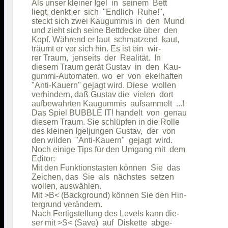
Als unser kleiner Igel  in  seinem  Bett

liegt, denkt er  sich  "Endlich  Ruhe!",

steckt sich zwei Kaugummis in  den  Mund

und zieht sich seine Bettdecke über  den

Kopf. Während er laut  schmatzend  kaut,

träumt er vor sich hin. Es ist ein  wir-

rer Traum,  jenseits  der  Realität.  In

diesem Traum gerät Gustav  in  den  Kau-

gummi-Automaten, wo  er  von  ekelhaften

"Anti-Kauern" gejagt wird. Diese  wollen

verhindern, daß Gustav die  vielen  dort

aufbewahrten Kaugummis  aufsammelt  ...!

Das Spiel BUBBLE IT! handelt  von  genau

diesem Traum. Sie schlüpfen in die Rolle

des kleinen Igeljungen Gustav,  der  von

den wilden  "Anti-Kauern"  gejagt  wird.

Noch einige Tips für den Umgang mit  dem

Editor:                                 

Mit den Funktionstasten können  Sie  das

Zeichen, das  Sie  als  nächstes  setzen

wollen, auswählen.                      

Mit >B< (Background) können Sie den Hin-

tergrund verändern.                     

Nach Fertigstellung des Levels kann die-

ser mit >S< (Save)  auf  Diskette  abge-
