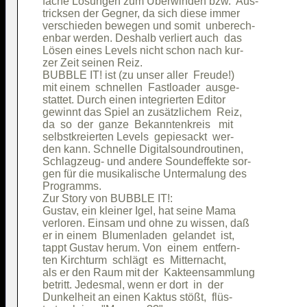
fache Lösungen zum Überwinden bzw.  Aus-

tricksen der Gegner, da sich diese immer

verschieden bewegen und somit  unberech-

enbar werden. Deshalb verliert auch  das

Lösen eines Levels nicht schon nach kur-

zer Zeit seinen Reiz.                   

BUBBLE IT! ist (zu unser aller  Freude!)

mit einem  schnellen  Fastloader  ausge-

stattet. Durch einen integrierten Editor

gewinnt das Spiel an zusätzlichem  Reiz,

da  so  der  ganze  Bekanntenkreis   mit

selbstkreierten Levels  gepiesackt  wer-

den kann. Schnelle Digitalsoundroutinen,

Schlagzeug- und andere Soundeffekte sor-

gen für die musikalische Untermalung des

Programms.                              

Zur Story von BUBBLE IT!:               

Gustav, ein kleiner Igel, hat seine Mama

verloren. Einsam und ohne zu wissen, daß

er in einem  Blumenladen  gelandet  ist,

tappt Gustav herum. Von  einem  entfern-

ten Kirchturm  schlägt  es  Mitternacht,

als er den Raum mit der  Kakteensammlung

betritt. Jedesmal, wenn er dort  in  der

Dunkelheit an einen Kaktus stößt,  flüs-
