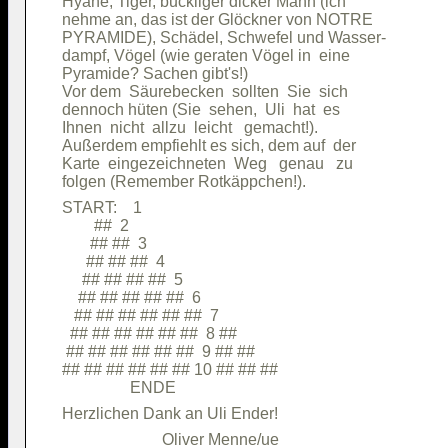
Hyäne, Tiger, buckliger dicker Mann (ich

nehme an, das ist der Glöckner von NOTRE

PYRAMIDE), Schädel, Schwefel und Wasser-

dampf, Vögel (wie geraten Vögel in  eine

Pyramide? Sachen gibt's!)               

Vor dem  Säurebecken  sollten  Sie  sich

dennoch hüten (Sie  sehen,  Uli  hat  es

Ihnen  nicht  allzu  leicht   gemacht!).

Außerdem empfiehlt es sich, dem auf  der

Karte  eingezeichneten  Weg   genau   zu

START:    1                             

        ##  2                           

       ## ##  3                         

      ## ## ##  4                       

     ## ## ## ##  5                     

    ## ## ## ## ##  6                   

   ## ## ## ## ## ##  7                 

  ## ## ## ## ## ##  8 ##               

 ## ## ## ## ## ##  9 ## ##             

## ## ## ## ## ## 10 ## ## ##           
