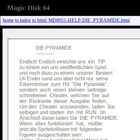
Magic Disk 64
home
to index
to html: MD8911-HELP-DIE_PYRAMIDE.html
             DIE PYRAMIDE               

Endlich! Endlich erreichte uns  ein  TIP

zu einem von uns veröffentlichten Spiel,

und noch dazu zu einem  unserer  Besten!

Uli Ender sand uns aber nicht nur  seine

Erkenntnisse  zum  Hit  "Die  Pyramide",

sondern  auch  einen  kleinen  selbstge-

schriebenen  Cheater,  welchen  Sie  auf

der  Rückseite  dieser  Ausgabe  finden.

Um den  Cheater  anzuwenden,  laden  Sie

selbigen und starten  ihn  mit  RUN.  Im

Anschluß daran laden Sie  DIE  PYRAMIDE.

Wenn  alles  funktioniert   hat,   müßte

jetzt die Spritekollision mit  folgenden

Figuren ausgeschalten sein:             
