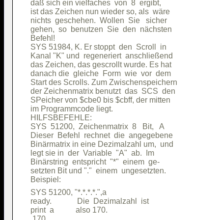
daß sich ein vielfaches  von  8  ergibt,

ist das Zeichen nun wieder so, als  wäre

nichts  geschehen.  Wollen  Sie   sicher

gehen,  so  benutzen  Sie  den  nächsten

Befehl!                                 

SYS 51984, K. Er stoppt  den  Scroll  in

Kanal "K" und  regeneriert  anschließend

das Zeichen, das gescrollt wurde. Es hat

danach die  gleiche  Form  wie  vor  dem

Start des Scrolls. Zum Zwischenspeichern

der Zeichenmatrix benutzt  das  SCS  den

SPeicher von $cbe0 bis $cbff, der mitten

im Programmcode liegt.                  

HILFSBEFEHLE:                           

SYS  51200,  Zeichenmatrix  8   Bit,   A

Dieser  Befehl  rechnet  die  angegebene

Binärmatrix in eine Dezimalzahl um,  und

legt sie in  der  Variable  "A"  ab.  Im

Binärstring  entspricht  "*"  einem  ge-

setzten Bit und "."  einem  ungesetzten.

SYS 51200, "*.*.*.*.",a                 

ready.             Die  Dezimalzahl  ist

print  a           also 170.            
