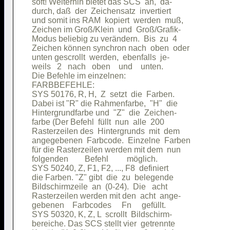
soft! Weiterhin bietet das SCS  an,  da-

durch, daß  der  Zeichensatz  invertiert

und somit ins RAM  kopiert  werden  muß,

Zeichen im Groß/Klein  und  Groß/Grafik-

Modus beliebig zu verändern.  Bis  zu  4

Zeichen können synchron nach  oben  oder

unten gescrollt  werden,  ebenfalls  je-

weils   2   nach   oben    und    unten.

Die Befehle im einzelnen:               

FARBBEFEHLE:                            

SYS 50176, R, H,  Z  setzt  die  Farben.

Dabei ist "R" die Rahmenfarbe,  "H"  die

Hintergrundfarbe und  "Z"  die  Zeichen-

farbe (Der Befehl  füllt  nun  alle  200

Rasterzeilen des  Hintergrunds  mit  dem

angegebenen  Farbcode.  Einzelne  Farben

für die Rasterzeilen werden mit dem  nun

folgenden        Befehl         möglich.

SYS 50240, Z, F1, F2, ..., F8  definiert

die Farben. "Z" gibt  die  zu  belegende

Bildschirmzeile  an  (0-24).  Die   acht

Rasterzeilen werden mit den  acht  ange-

gebenen    Farbcodes     Fn     gefüllt.

SYS 50320, K, Z, L  scrollt  Bildschirm-

bereiche. Das SCS stellt vier  getrennte
