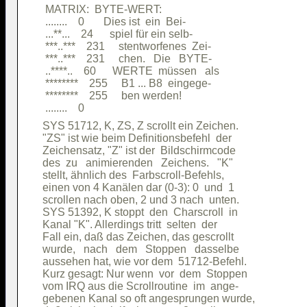
 MATRIX:  BYTE-WERT:                    

 ........    0       Dies ist  ein  Bei-

 ...**...    24      spiel für ein selb-

 ***..***    231     stentworfenes  Zei-

 ***..***    231     chen.   Die   BYTE-

 ..****..    60      WERTE  müssen   als

 ********    255     B1 ... B8  eingege-

 ********    255     ben werden!        

SYS 51712, K, ZS, Z scrollt ein Zeichen.

"ZS" ist wie beim Definitionsbefehl  der

Zeichensatz, "Z" ist der  Bildschirmcode

des  zu   animierenden   Zeichens.   "K"

stellt, ähnlich des  Farbscroll-Befehls,

einen von 4 Kanälen dar (0-3): 0  und  1

scrollen nach oben, 2 und 3 nach  unten.

SYS 51392, K stoppt  den  Charscroll  in

Kanal "K". Allerdings tritt  selten  der

Fall ein, daß das Zeichen, das gescrollt

wurde,   nach   dem   Stoppen   dasselbe

aussehen hat, wie vor dem  51712-Befehl.

Kurz gesagt: Nur wenn  vor  dem  Stoppen

vom IRQ aus die Scrollroutine  im  ange-

gebenen Kanal so oft angesprungen wurde,
