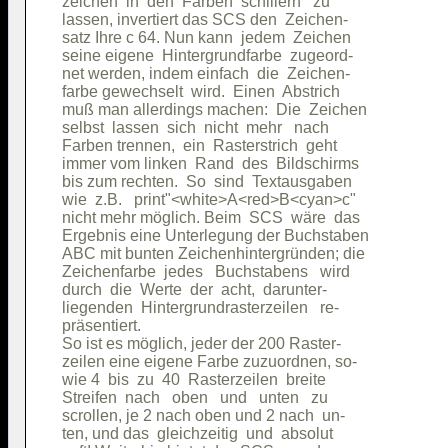
zeichen  in  den  Farben  schillern   zu

lassen, invertiert das SCS den  Zeichen-

satz Ihre c 64. Nun kann  jedem  Zeichen

seine eigene  Hintergrundfarbe  zugeord-

net werden, indem einfach  die  Zeichen-

farbe gewechselt  wird.  Einen  Abstrich

muß man allerdings machen:  Die  Zeichen

selbst  lassen  sich  nicht  mehr   nach

Farben trennen,  ein  Rasterstrich  geht

immer vom linken  Rand  des  Bildschirms

bis zum rechten.  So  sind  Textausgaben

wie  z.B.   print"<white>A<red>B<cyan>c"

nicht mehr möglich. Beim  SCS  wäre  das

Ergebnis eine Unterlegung der Buchstaben

ABC mit bunten Zeichenhintergründen; die

Zeichenfarbe  jedes   Buchstabens   wird

durch  die  Werte  der  acht,  darunter-

liegenden  Hintergrundrasterzeilen   re-

präsentiert.                            

So ist es möglich, jeder der 200 Raster-

zeilen eine eigene Farbe zuzuordnen, so-

wie 4  bis  zu  40  Rasterzeilen  breite

Streifen  nach   oben   und   unten   zu

scrollen, je 2 nach oben und 2 nach  un-

ten, und das  gleichzeitig  und  absolut
