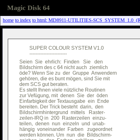
Magic Disk 64
home
to index
to html: MD8911-UTILITIES-SCS_SYSTEM_1.
        SUPER COLOUR SYSTEM V1.0        

Seien  Sie  ehrlich:  Finden   Sie   den

Bildschirm des c 64 nicht auch  ziemlich

öde? Wenn Sie zu  der  Gruppe  Anwendern

gehören, die es bunt mögen, sind Sie mit

dem SCS gut beraten.                    

Es stellt Ihnen viele nützliche Routinen

zur Vefügung, mit  denen  Sie  der  öden

Einfarbigkeit der Textausgabe  ein  Ende

bereiten. Der Trick besteht  darin,  den

Bildschirmhintergrund  mittels   Raster-

zeilen-IRQ in  200  Rasterzeilen  einzu-

teilen,  denen  nun  einzeln  und  unab-

hängig  voneinander  Farben   zugeordnet

werden können. Um  nun  die  Bildschirm-
