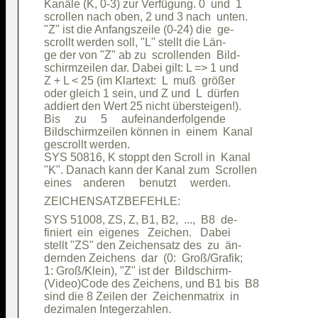
Kanäle (K, 0-3) zur Verfügung. 0  und  1

scrollen nach oben, 2 und 3 nach  unten.

"Z" ist die Anfangszeile (0-24) die  ge-

scrollt werden soll, "L" stellt die Län-

ge der von "Z" ab zu  scrollenden  Bild-

schirmzeilen dar. Dabei gilt: L => 1 und

Z + L < 25 (im Klartext:  L  muß  größer

oder gleich 1 sein, und Z und  L  dürfen

addiert den Wert 25 nicht übersteigen!).

Bis     zu     5     aufeinanderfolgende

Bildschirmzeilen können in  einem  Kanal

gescrollt werden.                       

SYS 50816, K stoppt den Scroll in  Kanal

"K". Danach kann der Kanal zum  Scrollen

SYS 51008, ZS, Z, B1, B2,  ...,  B8  de-

finiert  ein  eigenes   Zeichen.   Dabei

stellt "ZS" den Zeichensatz des  zu  än-

dernden Zeichens  dar  (0:  Groß/Grafik;

1: Groß/Klein), "Z" ist der  Bildschirm-

(Video)Code des Zeichens, und B1 bis  B8

sind die 8 Zeilen der  Zeichenmatrix  in
