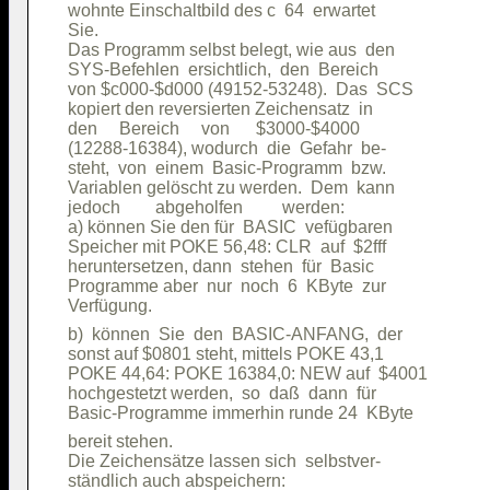
wohnte Einschaltbild des c  64  erwartet

Sie.                                    

Das Programm selbst belegt, wie aus  den

SYS-Befehlen  ersichtlich,  den  Bereich

von $c000-$d000 (49152-53248).  Das  SCS

kopiert den reversierten Zeichensatz  in

den     Bereich     von      $3000-$4000

(12288-16384), wodurch  die  Gefahr  be-

steht,  von  einem  Basic-Programm  bzw.

Variablen gelöscht zu werden.  Dem  kann

jedoch        abgeholfen         werden:

a) können Sie den für  BASIC  vefügbaren

Speicher mit POKE 56,48: CLR  auf  $2fff

heruntersetzen, dann  stehen  für  Basic

Programme aber  nur  noch  6  KByte  zur

b)  können  Sie  den  BASIC-ANFANG,  der

sonst auf $0801 steht, mittels POKE 43,1

POKE 44,64: POKE 16384,0: NEW auf  $4001

hochgestetzt werden,  so  daß  dann  für

bereit stehen.                          

Die Zeichensätze lassen sich  selbstver-

ständlich auch abspeichern:             
