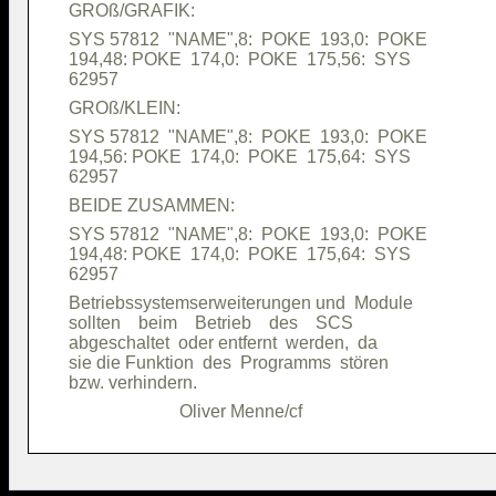
SYS 57812  "NAME",8:  POKE  193,0:  POKE

194,48: POKE  174,0:  POKE  175,56:  SYS

SYS 57812  "NAME",8:  POKE  193,0:  POKE

194,56: POKE  174,0:  POKE  175,64:  SYS

SYS 57812  "NAME",8:  POKE  193,0:  POKE

194,48: POKE  174,0:  POKE  175,64:  SYS

Betriebssystemserweiterungen und  Module

sollten    beim    Betrieb    des    SCS

abgeschaltet  oder entfernt  werden,  da

sie die Funktion  des  Programms  stören
