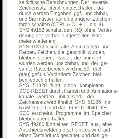
zeitkritische Berechnungen. Der  reverse

Zeichensatz  bleibt  eingeschalten,  da-

durch werden Eingaben  ggf.  unsichtbar,

und Sie müssen auf eine andere  Zeichen-

farbe schalten (CTRL & C= +  1  bis  8).

SYS 49152 schaltet den IRQ  ohne  Verän-

derung der  vorher  eingestellten  Para-

meter wieder ein.                       

SYS 51312 löscht  alle  Animationen  und

Farben. Zeichen, die  gescrollt  wurden,

bleiben  stehen,  Raster,  die  animiert

wurden werden  unsichtbar, und  der  ge-

samte Rasterbereich wird mit $0f  (hell-

grau) gefüllt. Veränderte Zeichen  blei-

ben jedoch erhalten.                    

SYS   51328   führt   einen   kompletten

SCS-RESET durch. Farben und  Animations-

kanäle   werden    initialisiert,    der

Zeichensatz wird ähnlich SYS  51136  ins

RAM kopiert, und das  Einschaltbild  des

SCS  erscheint.  Programme  im  Speicher

bleiben aber erhalten.                  

SYS 49280 führt einen  RESET  aus,  eine

Abschiedsmeldung erscheint, es wird  auf

einen Tastendruck gewartet, und das  ge-
