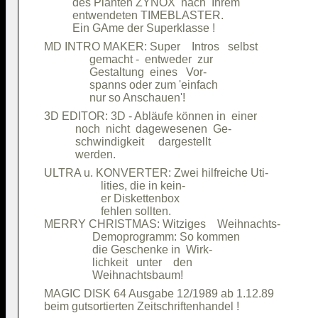
          des Planten ZYNOX  nach  Ihrem

          entwendeten TIMEBLASTER.      

MD INTRO MAKER: Super    Intros   selbst

                gemacht -  entweder  zur

                Gestaltung  eines   Vor-

                spanns oder zum 'einfach

3D EDITOR: 3D - Abläufe können in  einer

           noch  nicht  dagewesenen  Ge-

           schwindigkeit     dargestellt

ULTRA u. KONVERTER: Zwei hilfreiche Uti-

                    lities, die in kein-

                    er Diskettenbox     

                    fehlen sollten.     

MERRY CHRISTMAS: Witziges    Weihnachts-

                 Demoprogramm: So kommen

                 die Geschenke in  Wirk-

                 lichkeit   unter    den

MAGIC DISK 64 Ausgabe 12/1989 ab 1.12.89
