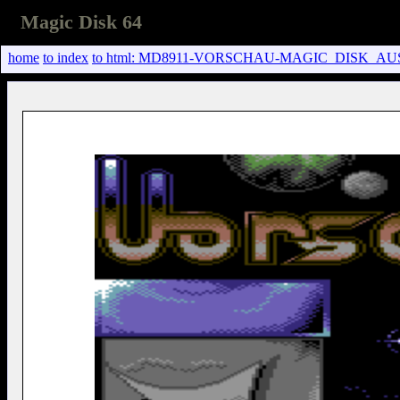
Magic Disk 64
home
to index
to html: MD8911-VORSCHAU-MAGIC_DISK_AUS