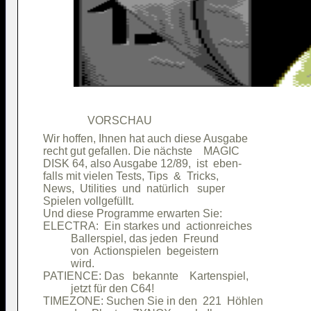
Wir hoffen, Ihnen hat auch diese Ausgabe

recht gut gefallen. Die nächste    MAGIC

DISK 64, also Ausgabe 12/89,  ist  eben-

falls mit vielen Tests, Tips  &  Tricks,

News,  Utilities  und  natürlich   super

Spielen vollgefüllt.                    

Und diese Programme erwarten Sie:       

ELECTRA:  Ein starkes und  actionreiches

          Ballerspiel, das jeden  Freund

          von  Actionspielen  begeistern

          wird.                         

PATIENCE: Das   bekannte    Kartenspiel,

          jetzt für den C64!            

TIMEZONE: Suchen Sie in den  221  Höhlen
