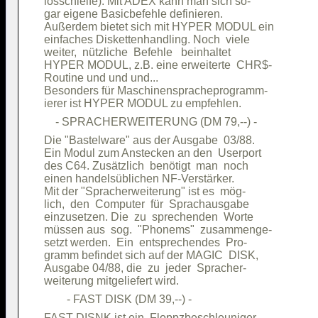
losschleife). Mit ADEX kann man sich so-

gar eigene Basicbefehle definieren.     

Außerdem bietet sich mit HYPER MODUL ein

einfaches Diskettenhandling. Noch  viele

weiter,  nützliche  Befehle   beinhaltet

HYPER MODUL, z.B. eine erweiterte  CHR$-

Routine und und und...                  

Besonders für Maschinenspracheprogramm- 

Die "Bastelware" aus der Ausgabe  03/88.

Ein Modul zum Anstecken an den  Userport

des C64. Zusätzlich  benötigt  man  noch

einen handelsüblichen NF-Verstärker.    

Mit der "Spracherweiterung" ist es  mög-

lich,  den  Computer  für  Sprachausgabe

einzusetzen. Die  zu  sprechenden  Worte

müssen aus  sog.  "Phonems"  zusammenge-

setzt werden.  Ein  entsprechendes  Pro-

gramm befindet sich auf der MAGIC  DISK,

Ausgabe 04/88, die  zu  jeder  Spracher-

FAST DISNK ist ein  Floppzbeschleuniger.
