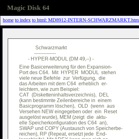
Magic Disk 64
home
to index
to html: MD8912-INTERN-SCHWARZMARKT.htm
             Schwarzmarkt               

            --------------              

Eine Basicerweiterung für den Expansion-

Port des C64.  Mit  HYPER  MODUL  stehen

viele neue Befehle  zur  Verfügung,  die

das Arbeiten mit dem C64  erheblich  er-

leichtern, wie zum Beispiel:            

CAT  (Disketteninhaltsverzeichnis),  DEL

(kann bestimmte Zeilenbereiche in  einem

Basicprogramm löschen),  OLD  (wenn  aus

Versehen NEW eingegeben oder  ein  Reset

ausgelöst wurde), MEM (zeigt  die  aktu-

elle Speicherkonfiguration des C64  an),

SWAP und COPY (Austausch von Speicherbe-

reichen), RP (Repeat, ersetzt jede  End-
