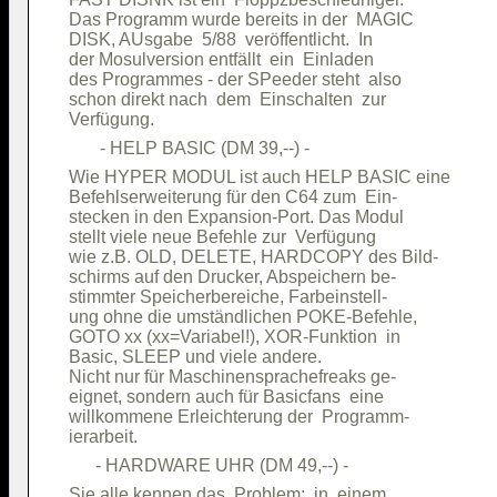
Das Programm wurde bereits in der  MAGIC

DISK, AUsgabe  5/88  veröffentlicht.  In

der Mosulversion entfällt  ein  Einladen

des Programmes - der SPeeder steht  also

schon direkt nach  dem  Einschalten  zur

Wie HYPER MODUL ist auch HELP BASIC eine

Befehlserweiterung für den C64 zum  Ein-

stecken in den Expansion-Port. Das Modul

stellt viele neue Befehle zur  Verfügung

wie z.B. OLD, DELETE, HARDCOPY des Bild-

schirms auf den Drucker, Abspeichern be-

stimmter Speicherbereiche, Farbeinstell-

ung ohne die umständlichen POKE-Befehle,

GOTO xx (xx=Variabel!), XOR-Funktion  in

Basic, SLEEP und viele andere.          

Nicht nur für Maschinensprachefreaks ge-

eignet, sondern auch für Basicfans  eine

willkommene Erleichterung der  Programm-

Sie alle kennen das  Problem:  in  einem
