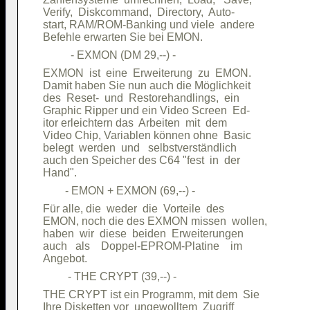
Verify,  Diskcommand,  Directory,  Auto-

start, RAM/ROM-Banking und viele  andere

EXMON  ist  eine  Erweiterung  zu  EMON.

Damit haben Sie nun auch die Möglichkeit

des  Reset-  und  Restorehandlings,  ein

Graphic Ripper und ein Video Screen  Ed-

itor erleichtern das  Arbeiten  mit  dem

Video Chip, Variablen können ohne  Basic

belegt  werden  und   selbstverständlich

auch den Speicher des C64 "fest  in  der

Für alle, die  weder  die  Vorteile  des

EMON, noch die des EXMON missen  wollen,

haben  wir  diese  beiden  Erweiterungen

auch   als    Doppel-EPROM-Platine    im

THE CRYPT ist ein Programm, mit dem  Sie

Ihre Disketten vor  ungewolltem  Zugriff
