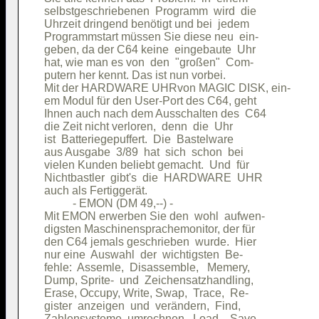
selbstgeschriebenen  Programm  wird  die

Uhrzeit dringend benötigt und bei  jedem

Programmstart müssen Sie diese neu  ein-

geben, da der C64 keine  eingebaute  Uhr

hat, wie man es von  den  "großen"  Com-

putern her kennt. Das ist nun vorbei.   

Mit der HARDWARE UHRvon MAGIC DISK, ein-

em Modul für den User-Port des C64, geht

Ihnen auch nach dem Ausschalten des  C64

die Zeit nicht verloren,  denn  die  Uhr

ist  Batteriegepuffert.  Die  Bastelware

aus Ausgabe  3/89  hat  sich  schon  bei

vielen Kunden beliebt gemacht.  Und  für

Nichtbastler  gibt's  die  HARDWARE  UHR

auch als Fertiggerät.                   

          - EMON (DM 49,--) -           

Mit EMON erwerben Sie den  wohl  aufwen-

digsten Maschinensprachemonitor, der für

den C64 jemals geschrieben  wurde.  Hier

nur eine  Auswahl  der  wichtigsten  Be-

fehle:  Assemle,  Disassemble,   Memery,

Dump, Sprite-  und  Zeichensatzhandling,

Erase, Occupy, Write, Swap,  Trace,  Re-

gister  anzeigen  und  verändern,  Find,

Zahlensysteme  umrechnen,  Load,   Save,
