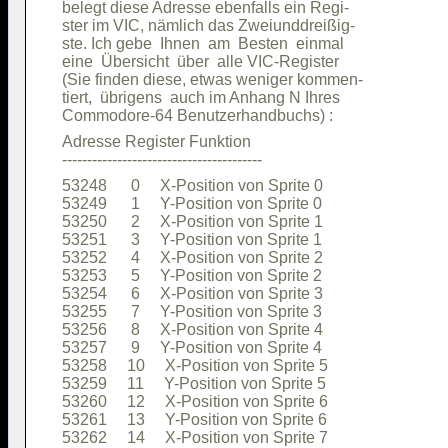
belegt diese Adresse ebenfalls ein Regi-

ster im VIC, nämlich das Zweiunddreißig-

ste. Ich gebe  Ihnen  am  Besten  einmal

eine  Übersicht  über  alle VIC-Register

(Sie finden diese, etwas weniger kommen-

tiert,  übrigens  auch im Anhang N Ihres

Adresse Register Funktion               

53248      0     X-Position von Sprite 0

53249      1     Y-Position von Sprite 0

53250      2     X-Position von Sprite 1

53251      3     Y-Position von Sprite 1

53252      4     X-Position von Sprite 2

53253      5     Y-Position von Sprite 2

53254      6     X-Position von Sprite 3

53255      7     Y-Position von Sprite 3

53256      8     X-Position von Sprite 4

53257      9     Y-Position von Sprite 4

53258     10     X-Position von Sprite 5

53259     11     Y-Position von Sprite 5

53260     12     X-Position von Sprite 6

53261     13     Y-Position von Sprite 6

53262     14     X-Position von Sprite 7
