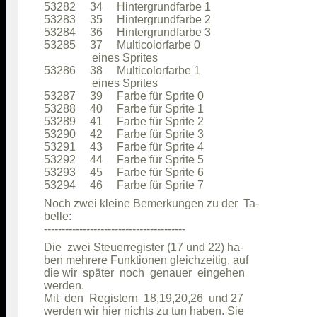
53282     34     Hintergrundfarbe 1     

53283     35     Hintergrundfarbe 2     

53284     36     Hintergrundfarbe 3     

53285     37     Multicolorfarbe 0      

                 eines Sprites          

53286     38     Multicolorfarbe 1      

                 eines Sprites          

53287     39     Farbe für Sprite 0     

53288     40     Farbe für Sprite 1     

53289     41     Farbe für Sprite 2     

53290     42     Farbe für Sprite 3     

53291     43     Farbe für Sprite 4     

53292     44     Farbe für Sprite 5     

53293     45     Farbe für Sprite 6     

Noch zwei kleine Bemerkungen zu der  Ta-

belle:                                  

Die  zwei Steuerregister (17 und 22) ha-

ben mehrere Funktionen gleichzeitig, auf

die wir  später  noch  genauer  eingehen

werden.                                 

Mit  den  Registern  18,19,20,26  und 27

werden wir hier nichts zu tun haben. Sie
