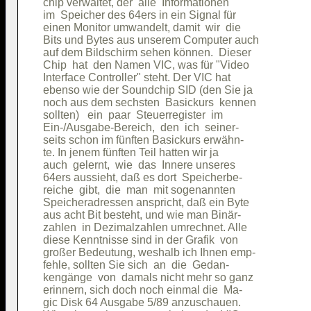
chip verwaltet, der  alle  Informationen

im  Speicher des 64ers in ein Signal für

einen Monitor umwandelt, damit  wir  die

Bits und Bytes aus unserem Computer auch

auf dem Bildschirm sehen können.  Dieser

Chip  hat  den Namen VIC, was für "Video

Interface Controller" steht. Der VIC hat

ebenso wie der Soundchip SID (den Sie ja

noch aus dem sechsten  Basickurs  kennen

sollten)   ein  paar  Steuerregister  im

Ein-/Ausgabe-Bereich,  den  ich  seiner-

seits schon im fünften Basickurs erwähn-

te. In jenem fünften Teil hatten wir ja 

auch  gelernt,  wie  das  Innere unseres

64ers aussieht, daß es dort  Speicherbe-

reiche  gibt,  die  man  mit sogenannten

Speicheradressen anspricht, daß ein Byte

aus acht Bit besteht, und wie man Binär-

zahlen  in Dezimalzahlen umrechnet. Alle

diese Kenntnisse sind in der Grafik  von

großer Bedeutung, weshalb ich Ihnen emp-

fehle, sollten Sie sich  an  die  Gedan-

kengänge  von  damals nicht mehr so ganz

erinnern, sich doch noch einmal die  Ma-

gic Disk 64 Ausgabe 5/89 anzuschauen.   
