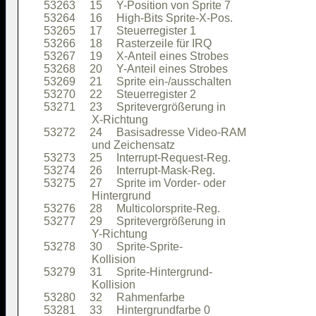
53263     15     Y-Position von Sprite 7

53264     16     High-Bits Sprite-X-Pos.

53265     17     Steuerregister 1       

53266     18     Rasterzeile für IRQ    

53267     19     X-Anteil eines Strobes 

53268     20     Y-Anteil eines Strobes 

53269     21     Sprite ein-/ausschalten

53270     22     Steuerregister 2       

53271     23     Spritevergrößerung in  

                 X-Richtung             

53272     24     Basisadresse Video-RAM 

                 und Zeichensatz        

53273     25     Interrupt-Request-Reg. 

53274     26     Interrupt-Mask-Reg.    

53275     27     Sprite im Vorder- oder 

                 Hintergrund            

53276     28     Multicolorsprite-Reg.  

53277     29     Spritevergrößerung in  

                 Y-Richtung             

53278     30     Sprite-Sprite-         

                 Kollision              

53279     31     Sprite-Hintergrund-    

                 Kollision              

53280     32     Rahmenfarbe            

53281     33     Hintergrundfarbe 0     
