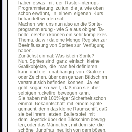
haben etwas  mit  der  Raster-Interrupt-

Programmierung  zu tun, die ja, wie oben

schon erwähnt,  in  einem  eigenen  Kurs

behandelt werden soll.                  

Machen  wir  uns nun also an die Sprite-

programmierung - wie Sie aus obiger  Ta-

belle  ersehen können ein sehr komplexes

Thema, da wir da eine Menge Register zur

Beeinflussung von Sprites zur  Verfügung

haben.                                  

Zunächst einmal: Was ist ein Sprite?    

Nun, Sprites sind  ganz  einfach  kleine

Grafikobjekte,  die  man frei definieren

kann und die,  unabhängig  von  Grafiken

oder Zeichen, über den ganzen Bildschirm

verstreut sich befinden  können.  Ja  es

geht  sogar  so  weit,  daß man sie über

selbigen ruckelfrei bewegen kann.       

Sie haben mit 100%-iger Sicherheit schon

einmal  Bekanntschaft  mit  einem Sprite

gemacht, denn das kleine Raumschiff, daß

sie bei Ihrem  letzten  Ballerspiel  mit

dem  Joystick über den Bildschirm beweg-

ten, oder das Männchen, mit dem sie  die

schöne  Jungfrau  neulich von dem bösen,
