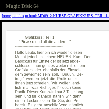
Magic Disk 64
home
to index
to html: MD8912-KURSE-GRAFIKKURS_TEIL_1
          Grafikkurs : Teil 1           

    "Picasso und all die andern..."     

Hallo Leute, hier bin ich wieder, diesen

Monat jedoch mit einem NEUEN  Kurs.  Der

Basickurs für Einsteiger ist jetzt abge-

schlossen, nun geht es weiter mit  einem

Grafikkurs,  der  ebenfalls den Einstei-

gern gewidmet  sein  soll.  "Buuuh,  Be-

trug!"  werden  jetzt  die  Profis unter

Ihnen jetzt schreien, "wir  wollen  end-

lich  mal  was Richtiges !" - doch keine

Panik. Dieser Kurs wird nur 3 Teile lang

sein, und für  danach  halten  wir  dann

einen  Leckerbissen  für  Sie, den Profi

bereit.  Es  geht  anschließend  nämlich
