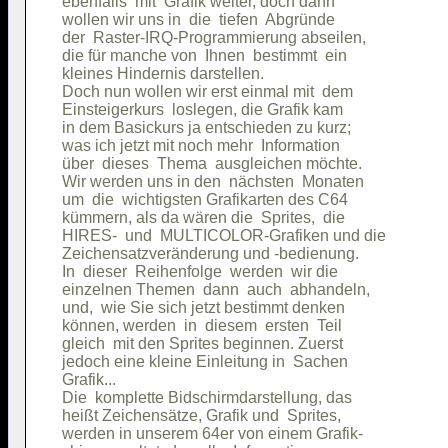
ebenfalls  mit  Grafik weiter, doch dann

wollen wir uns in  die  tiefen  Abgründe

der  Raster-IRQ-Programmierung abseilen,

die für manche von  Ihnen  bestimmt  ein

kleines Hindernis darstellen.           

Doch nun wollen wir erst einmal mit  dem

Einsteigerkurs  loslegen, die Grafik kam

in dem Basickurs ja entschieden zu kurz;

was ich jetzt mit noch mehr  Information

über  dieses  Thema  ausgleichen möchte.

Wir werden uns in den  nächsten  Monaten

um  die  wichtigsten Grafikarten des C64

kümmern, als da wären die  Sprites,  die

HIRES-  und  MULTICOLOR-Grafiken und die

Zeichensatzveränderung und -bedienung.  

In  dieser  Reihenfolge  werden  wir die

einzelnen Themen  dann  auch  abhandeln,

und,  wie Sie sich jetzt bestimmt denken

können, werden  in  diesem  ersten  Teil

gleich  mit den Sprites beginnen. Zuerst

jedoch eine kleine Einleitung in  Sachen

Grafik...                               

Die  komplette Bidschirmdarstellung, das

heißt Zeichensätze, Grafik und  Sprites,

werden in unserem 64er von einem Grafik-
