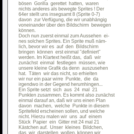
bösen  Gorilla  gerettet  hatten,  waren

nichts anderes als bewegte Sprites ! Der

64er stellt uns insegsamt 8 (Sprite 0-7)

davon  zur Verfügung, die wir unabhängig

voneinander über den Bildschirm  bewegen

können.                                 

Doch nun zuerst einmal zum Aussehen  ei-

nes solchen Sprites. Ein Sprite muß näm-

lich, bevor wir es  auf  den  Bildschirm

bringen  können  erst einmal "definiert"

werden. Im Klartext heißt das,  daß  wir

zunächst  einmal  festlegen  müssen, wie

unsere kleine Grafik da denn  auszusehen

hat.  Täten  wir das nicht, so erhielten

wir nur ein paar wirre  Punkte,  die  da

irgendwo in der Gegend herumhingen...   

Ein Sprite setzt  sich  aus  24  mal  21

Punkten zusammen. Es kommt also zunächst

einmal darauf an, daß wir uns einen Plan

davon  machen,  welche  Punkte in diesem

Spritefeld erscheinen sollen, und welche

nicht. Hierzu malen wir  uns  auf  einem

Stück  Papier  ein  Gitter mit 24 mal 21

Kästchen auf.  Unser  kleines  Bildchen,

das  wir  darstellen  wollen, können wir
