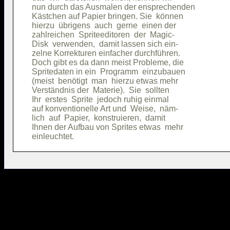
nun durch das Ausmalen der ensprechenden

Kästchen auf Papier bringen. Sie  können

hierzu  übrigens  auch  gerne  einen der

zahlreichen  Spriteeditoren  der  Magic-

Disk  verwenden,  damit lassen sich ein-

zelne Korrekturen einfacher durchführen.

Doch gibt es da dann meist Probleme, die

Spritedaten in ein  Programm  einzubauen

(meist  benötigt  man  hierzu etwas mehr

Verständnis der  Materie).  Sie  sollten

Ihr  erstes  Sprite  jedoch ruhig einmal

auf konventionelle Art und  Weise,  näm-

lich  auf  Papier,  konstruieren,  damit

Ihnen der Aufbau von Sprites etwas  mehr
