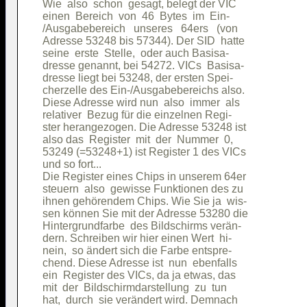
Wie  also  schon  gesagt, belegt der VIC

einen  Bereich  von  46  Bytes  im  Ein-

/Ausgabebereich   unseres   64ers   (von

Adresse 53248 bis 57344). Der SID  hatte

seine  erste  Stelle,  oder auch Basisa-

dresse genannt, bei 54272. VICs  Basisa-

dresse liegt bei 53248, der ersten Spei-

cherzelle des Ein-/Ausgabebereichs also.

Diese Adresse wird nun  also  immer  als

relativer  Bezug für die einzelnen Regi-

ster herangezogen. Die Adresse 53248 ist

also das  Register  mit  der  Nummer  0,

53249 (=53248+1) ist Register 1 des VICs

und so fort...                          

Die Register eines Chips in unserem 64er

steuern  also  gewisse Funktionen des zu

ihnen gehörendem Chips. Wie Sie ja  wis-

sen können Sie mit der Adresse 53280 die

Hintergrundfarbe  des Bildschirms verän-

dern. Schreiben wir hier einen Wert  hi-

nein,  so ändert sich die Farbe entspre-

chend. Diese Adresse ist  nun  ebenfalls

ein  Register des VICs, da ja etwas, das

mit  der  Bildschirmdarstellung  zu  tun

hat,  durch  sie verändert wird. Demnach
