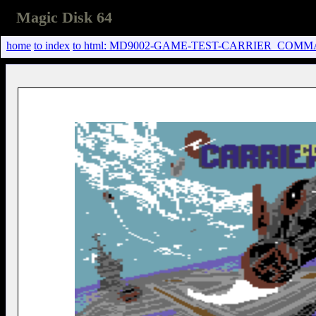
Magic Disk 64
home
to index
to html: MD9002-GAME-TEST-CARRIER_COMM