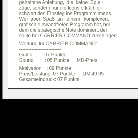
gehaltene Anleitung,  die  keine  Spiel-

züge, sondern nur die Icons erklärt, er-

schwert den Einstieg ins Programm imens.

Wer  aber  Spaß  an   einem   komplexen,

grafisch einwandfreien Programm hat, bei

dem die strategische Note dominiert, der

Wertung für CARRIER COMMAND:            

---------------------------             

Grafik        : 07 Punkte               

Motivation    : 09 Punkte               

Preis/Leistung: 07 Punkte      DM 49,95 
