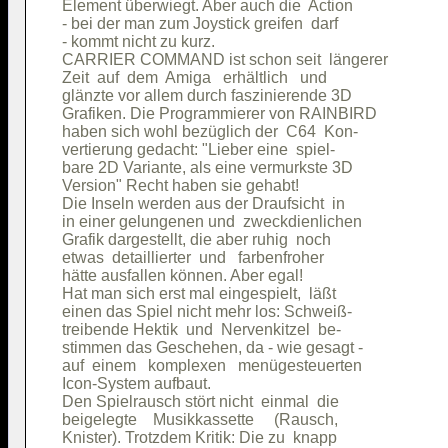
Element überwiegt. Aber auch die  Action

- bei der man zum Joystick greifen  darf

- kommt nicht zu kurz.                  

CARRIER COMMAND ist schon seit  längerer

Zeit  auf  dem  Amiga   erhältlich   und

glänzte vor allem durch faszinierende 3D

Grafiken. Die Programmierer von RAINBIRD

haben sich wohl bezüglich der  C64  Kon-

vertierung gedacht: "Lieber eine  spiel-

bare 2D Variante, als eine vermurkste 3D

Version" Recht haben sie gehabt!        

Die Inseln werden aus der Draufsicht  in

in einer gelungenen und  zweckdienlichen

Grafik dargestellt, die aber ruhig  noch

etwas  detaillierter  und   farbenfroher

hätte ausfallen können. Aber egal!      

Hat man sich erst mal eingespielt,  läßt

einen das Spiel nicht mehr los: Schweiß-

treibende Hektik  und  Nervenkitzel  be-

stimmen das Geschehen, da - wie gesagt -

auf  einem   komplexen   menügesteuerten

Icon-System aufbaut.                    

Den Spielrausch stört nicht  einmal  die

beigelegte    Musikkassette     (Rausch,

Knister). Trotzdem Kritik: Die zu  knapp
