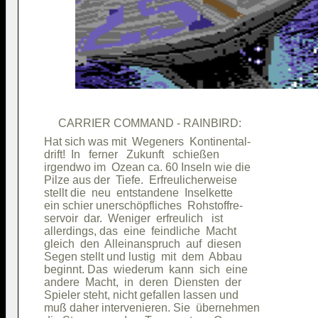
Hat sich was mit  Wegeners  Kontinental-

drift!  In   ferner   Zukunft   schießen

irgendwo im  Ozean ca. 60 Inseln wie die

Pilze aus der  Tiefe.  Erfreulicherweise

stellt die  neu  entstandene  Inselkette

ein schier unerschöpfliches  Rohstoffre-

servoir  dar.  Weniger  erfreulich   ist

allerdings, das  eine  feindliche  Macht

gleich  den  Alleinanspruch  auf  diesen

Segen stellt und lustig  mit  dem  Abbau

beginnt. Das  wiederum  kann  sich  eine

andere  Macht,  in  deren  Diensten  der

Spieler steht, nicht gefallen lassen und

muß daher intervenieren. Sie  übernehmen
