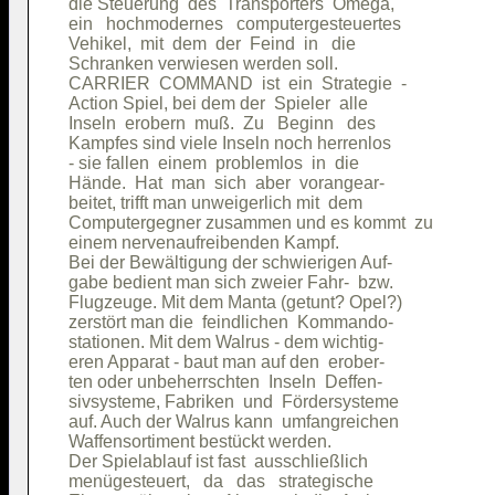
die Steuerung  des  Transporters  Omega,

ein   hochmodernes   computergesteuertes

Vehikel,  mit  dem  der  Feind  in   die

Schranken verwiesen werden soll.        

CARRIER  COMMAND  ist  ein  Strategie  -

Action Spiel, bei dem der  Spieler  alle

Inseln  erobern  muß.  Zu   Beginn   des

Kampfes sind viele Inseln noch herrenlos

- sie fallen  einem  problemlos  in  die

Hände.  Hat  man  sich  aber  vorangear-

beitet, trifft man unweigerlich mit  dem

Computergegner zusammen und es kommt  zu

einem nervenaufreibenden Kampf.         

Bei der Bewältigung der schwierigen Auf-

gabe bedient man sich zweier Fahr-  bzw.

Flugzeuge. Mit dem Manta (getunt? Opel?)

zerstört man die  feindlichen  Kommando-

stationen. Mit dem Walrus - dem wichtig-

eren Apparat - baut man auf den  erober-

ten oder unbeherrschten  Inseln  Deffen-

sivsysteme, Fabriken  und  Fördersysteme

auf. Auch der Walrus kann  umfangreichen

Waffensortiment bestückt werden.        

Der Spielablauf ist fast  ausschließlich

menügesteuert,   da   das   strategische
