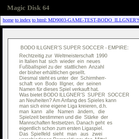
Magic Disk 64
home
to index
to html: MD9003-GAME-TEST-BODO_ILLGNER'
Rechtzeitig zur  Weltmeisterschaft  1990

in Italien hat  sich  wieder  ein  neues

Fußballspiel zu der  stattlichen  Anzahl

der bisher erhältlichen gesellt.        

Diesmal steht es unter  der  Schirmherr-

schaft  von  Bodo  Illgner,  der  seinen

Namen für dieses Spiel verkauft hat.    

Was bietet BODO ILLGNER'S  SUPER  SOCCER

an Neuheiten? Am Anfang des Spieles kann

man sich eine eigene Liga kreieren, d.h.

man  kann   alle   Namen   ändern,   die

Spielzeit bestimmen und die  Stärke  der

Mannschaften festsetzen. Danach geht  es

eigentlich schon zum ersten Ligaspiel.  

Das  Spielfeld  sieht   man   aus   zwei
