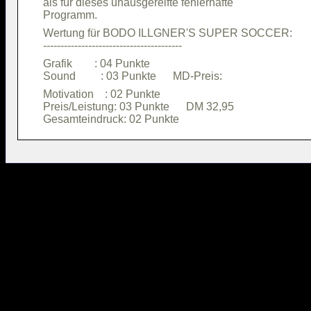
als für dieses unausgereifte fehlerhafte

Wertung für BODO ILLGNER'S SUPER SOCCER:

Grafik        : 04 Punkte               

Motivation    : 02 Punkte               

Preis/Leistung: 03 Punkte      DM 32,95 
