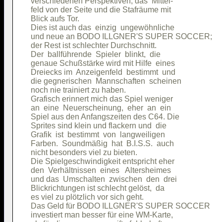
verschiedenen Perspektiven; das  Mittel-

feld von der Seite und die Stafräume mit

Blick aufs Tor.                         

Dies ist auch das  einzig  ungewöhnliche

und neue an BODO ILLGNER'S SUPER SOCCER;

der Rest ist schlechter Durchschnitt.   

Der  ballführende  Spieler  blinkt,  die

genaue Schußstärke wird mit Hilfe  eines

Dreiecks im  Anzeigenfeld  bestimmt  und

die gegnerischen  Mannschaften  scheinen

noch nie trainiert zu haben.            

Grafisch erinnert mich das Spiel weniger

an  eine  Neuerscheinung,  eher  an  ein

Spiel aus den Anfangszeiten des C64. Die

Sprites sind klein und flackern und  die

Grafik  ist  bestimmt  von  langweiligen

Farben.  Soundmäßig  hat  B.I.S.S.  auch

nicht besonders viel zu bieten.         

Die Spielgeschwindigkeit entspricht eher

den  Verhältnissen  eines   Altersheimes

und das  Umschalten  zwischen  den  drei

Blickrichtungen ist schlecht gelöst,  da

es viel zu plötzlich vor sich geht.     

Das Geld für BODO ILLGNER'S SUPER SOCCER

investiert man besser für eine WM-Karte,
