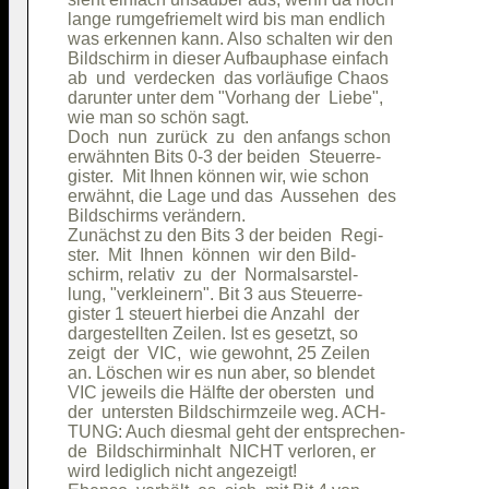
lange rumgefriemelt wird bis man endlich

was erkennen kann. Also schalten wir den

Bildschirm in dieser Aufbauphase einfach

ab  und  verdecken  das vorläufige Chaos

darunter unter dem "Vorhang der  Liebe",

wie man so schön sagt.                  

Doch  nun  zurück  zu  den anfangs schon

erwähnten Bits 0-3 der beiden  Steuerre-

gister.  Mit Ihnen können wir, wie schon

erwähnt, die Lage und das  Aussehen  des

Bildschirms verändern.                  

Zunächst zu den Bits 3 der beiden  Regi-

ster.  Mit  Ihnen  können  wir den Bild-

schirm, relativ  zu  der  Normalsarstel-

lung, "verkleinern". Bit 3 aus Steuerre-

gister 1 steuert hierbei die Anzahl  der

dargestellten Zeilen. Ist es gesetzt, so

zeigt  der  VIC,  wie gewohnt, 25 Zeilen

an. Löschen wir es nun aber, so blendet 

VIC jeweils die Hälfte der obersten  und

der  untersten Bildschirmzeile weg. ACH-

TUNG: Auch diesmal geht der entsprechen-

de  Bildschirminhalt  NICHT verloren, er

wird lediglich nicht angezeigt!         
