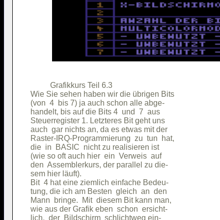
          Grafikkurs Teil 6.3           

Wie Sie sehen haben wir die übrigen Bits

(von  4  bis 7) ja auch schon alle abge-

handelt, bis auf die Bits 4  und  7  aus

Steuerregister 1. Letzteres Bit geht uns

auch  gar nichts an, da es etwas mit der

Raster-IRQ-Programmierung  zu  tun  hat,

die  in  BASIC  nicht zu realisieren ist

(wie so oft auch hier  ein  Verweis  auf

den  Assemblerkurs, der parallel zu die-

sem hier läuft).                        

Bit  4 hat eine ziemlich einfache Bedeu-

tung, die ich am Besten  gleich  an  den

Mann  bringe.  Mit  diesem Bit kann man,

wie aus der Grafik eben  schon  ersicht-

lich,  der  Bildschirm  schlichtweg ein-
