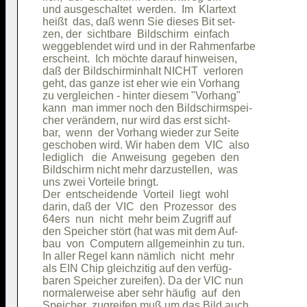
und ausgeschaltet  werden.  Im  Klartext

heißt  das, daß wenn Sie dieses Bit set-

zen, der  sichtbare  Bildschirm  einfach

weggeblendet wird und in der Rahmenfarbe

erscheint.  Ich möchte darauf hinweisen,

daß der Bildschirminhalt NICHT  verloren

geht, das ganze ist eher wie ein Vorhang

zu vergleichen - hinter diesem "Vorhang"

kann  man immer noch den Bildschirmspei-

cher verändern, nur wird das erst sicht-

bar,  wenn  der Vorhang wieder zur Seite

geschoben wird. Wir haben dem  VIC  also

lediglich   die  Anweisung  gegeben  den

Bildschirm nicht mehr darzustellen,  was

uns zwei Vorteile bringt.               

Der  entscheidende  Vorteil  liegt  wohl

darin, daß der  VIC  den  Prozessor  des

64ers  nun  nicht  mehr beim Zugriff auf

den Speicher stört (hat was mit dem Auf-

bau  von  Computern allgemeinhin zu tun.

In aller Regel kann nämlich  nicht  mehr

als EIN Chip gleichzitig auf den verfüg-

baren Speicher zureifen). Da der VIC nun

normalerweise aber sehr häufig  auf  den

Speicher  zugreifen muß um das Bild auch
