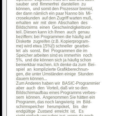
sauber  und  flimmerfrei  darstellen  zu

können,  und somit den Prozessor bremst,

der dann nämlich ein paar Nanno bis  Mi-

crosekunden  auf den Zugriff warten muß,

erhalten  wir  mit  dem  Abschalten  des

Bildschirms  einen  Geschwindigkeitsvor-

teil. Diesen kann ich Ihnen  auch  genau

beziffern: bei Programmen die häufig auf

Diskette  zugreifen (z.B. Kopierprogram-

me) wird etwa 15%(!) schneller  gearbei-

tet  als  sonst.  Bei  Programmen die im

Speicher arbeiten sind es immerhin  noch

5%,  und die können sich ja häufig schon

bemerkbar machen. Ich denke da zum  Bei-

spiel  an  komplizierte Grafikberechnun-

gen, die unter Umständen einige  Stunden

dauern können...                        

Zum Anderen haben wir  BASIC-Programmier

aber  auch  den  Vorteil, daß wir so den

Bildschirmaufbau eines Programms verbes-

sern  können.  Angenommen Sie hätten ein

Programm, das noch langwierig  im  Bild-

schirmspeicher   herumpoket,   bis   der

endgültige  Zustand  erreicht  ist.   Es

sieht einfach unsauber aus, wenn da noch
