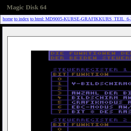
Magic Disk 64
home
to index
to html: MD9005-KURSE-GRAFIKKURS_TEIL_6-3