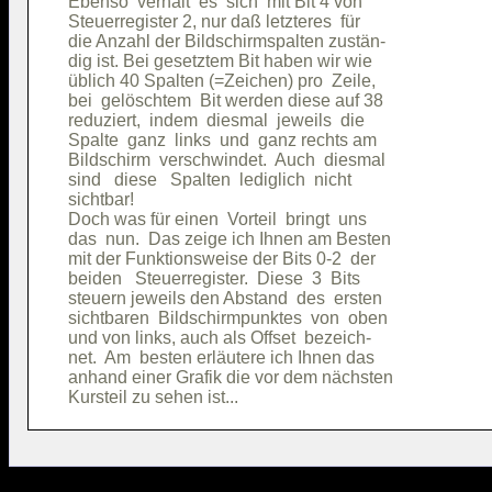
Ebenso  verhält  es  sich  mit Bit 4 von

Steuerregister 2, nur daß letzteres  für

die Anzahl der Bildschirmspalten zustän-

dig ist. Bei gesetztem Bit haben wir wie

üblich 40 Spalten (=Zeichen) pro  Zeile,

bei  gelöschtem  Bit werden diese auf 38

reduziert,  indem  diesmal  jeweils  die

Spalte  ganz  links  und  ganz rechts am

Bildschirm  verschwindet.  Auch  diesmal

sind   diese   Spalten  lediglich  nicht

sichtbar!                               

Doch was für einen  Vorteil  bringt  uns

das  nun.  Das zeige ich Ihnen am Besten

mit der Funktionsweise der Bits 0-2  der

beiden   Steuerregister.  Diese  3  Bits

steuern jeweils den Abstand  des  ersten

sichtbaren  Bildschirmpunktes  von  oben

und von links, auch als Offset  bezeich-

net.  Am  besten erläutere ich Ihnen das

anhand einer Grafik die vor dem nächsten
