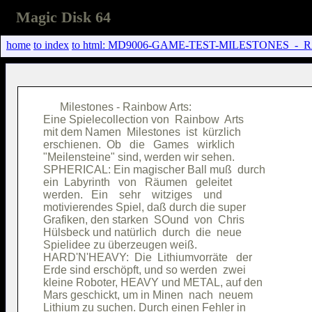
Magic Disk 64
home
to index
to html: MD9006-GAME-TEST-MILESTONES_-_
      Milestones - Rainbow Arts:        

Eine Spielecollection von  Rainbow  Arts

mit dem Namen  Milestones  ist  kürzlich

erschienen.  Ob   die   Games   wirklich

"Meilensteine" sind, werden wir sehen.  

SPHERICAL: Ein magischer Ball muß  durch

ein  Labyrinth   von   Räumen   geleitet

werden.   Ein    sehr    witziges    und

motivierendes Spiel, daß durch die super

Grafiken, den starken  SOund  von  Chris

Hülsbeck und natürlich  durch  die  neue

Spielidee zu überzeugen weiß.           

HARD'N'HEAVY:  Die  Lithiumvorräte   der

Erde sind erschöpft, und so werden  zwei

kleine Roboter, HEAVY und METAL, auf den

Mars geschickt, um in Minen  nach  neuem

Lithium zu suchen. Durch einen Fehler in
