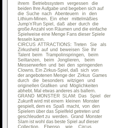
ihrem   Betriebssystem   vergessen   die

beiden Ihre Aufgabe und begeben sich auf

die  Suche  nach   Abenteuern   in   den

Lithium-Minen.  Ein  eher   mittelmäßies

Jump'n'Run Spiel,  daß  aber  durch  die

große Anzahl von Räumen und die einfache

Spielweise eine Menge Fans dieser Spiele

fesseln kann.                           

CIRCUS  ATTRACTIONS:  Treten   Sie   als

Zirkusheld  auf  und  beweisen  Sie  Ihr

Talent  beim   Trampolinspringen,   beim

Seiltanzen,   beim   Jonglieren,    beim

Messerwerfen  und  bei  den  springenden

Clowns. Ein Zirkus-Spiel, daß  sich  von

der angebotenen Menge der  Zirkus  Games

durch   die   besonders   witzigen   und

originellen Grafiken  und  Möglichkeiten

abhebt. Mal etwas anderes als ballern.  

GRAND  MONSTER  SLAM:  Das   Spiel   der

Zukunft wird mit einem  kleinen  Monster

gespielt, dem es  Spaß  macht,  von  den

Spielern über das Spielfeld getreten und

geschleudert zu  werden.  Grand  Monster

Slam ist wohl das beste Spiel auf dieser

Collection.    Ebenso     wie     Circus
