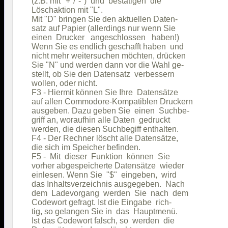
(z.B. mit "+"/"-")  und  bestätigen  die

Löschaktion mit "L".                    

Mit "D" bringen Sie den aktuellen Daten-

satz auf Papier (allerdings nur wenn Sie

einen  Drucker   angeschlossen   haben!)

Wenn Sie es endlich geschafft haben  und

nicht mehr weitersuchen möchten, drücken

Sie "N" und werden dann vor die Wahl ge-

stellt, ob Sie den Datensatz  verbessern

wollen, oder nicht.                     

F3 - Hiermit können Sie Ihre  Datensätze

auf allen Commodore-Kompatiblen Druckern

ausgeben. Dazu geben Sie  einen  Suchbe-

griff an, woraufhin alle Daten  gedruckt

werden, die diesen Suchbegiff enthalten.

F4 - Der Rechner löscht alle Datensätze,

die sich im Speicher befinden.          

F5 -  Mit  dieser  Funktion  können  Sie

vorher abgespeicherte Datensätze  wieder

einlesen. Wenn Sie  "$"  eingeben,  wird

das Inhaltsverzeichnis ausgegeben.  Nach

dem  Ladevorgang  werden  Sie  nach  dem

Codewort gefragt. Ist die Eingabe  rich-

tig, so gelangen Sie in  das  Hauptmenü.

Ist das Codewort falsch, so  werden  die
