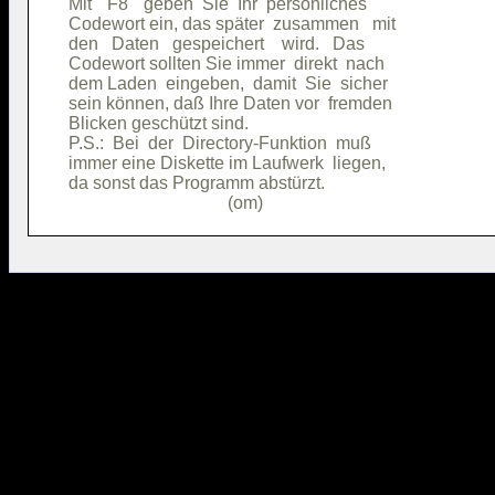
Mit  "F8"  geben  Sie  Ihr  persönliches

Codewort ein, das später  zusammen   mit

den   Daten   gespeichert    wird.   Das

Codewort sollten Sie immer  direkt  nach

dem Laden  eingeben,  damit  Sie  sicher

sein können, daß Ihre Daten vor  fremden

Blicken geschützt sind.                 

P.S.:  Bei  der  Directory-Funktion  muß

immer eine Diskette im Laufwerk  liegen,

da sonst das Programm abstürzt.         
