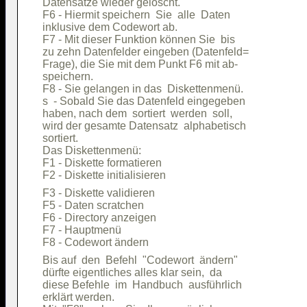
Datensätze wieder gelöscht.             

F6 - Hiermit speichern  Sie  alle  Daten

inklusive dem Codewort ab.              

F7 - Mit dieser Funktion können Sie  bis

zu zehn Datenfelder eingeben (Datenfeld=

Frage), die Sie mit dem Punkt F6 mit ab-

speichern.                              

F8 - Sie gelangen in das  Diskettenmenü.

s  - Sobald Sie das Datenfeld eingegeben

haben, nach dem  sortiert  werden  soll,

wird der gesamte Datensatz  alphabetisch

sortiert.                               

Das Diskettenmenü:                      

F1 - Diskette formatieren               

F3 - Diskette validieren                

F5 - Daten scratchen                    

F6 - Directory anzeigen                 

F7 - Hauptmenü                          

Bis auf  den  Befehl  "Codewort  ändern"

dürfte eigentliches alles klar sein,  da

diese Befehle  im  Handbuch  ausführlich

erklärt werden.                         
