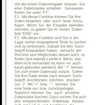
Vor der ersten Dateneingabe  müssen  Sie

eine  Datenmaske  erstellen.   Genaueres

finden Sie unter "F7".                  

F1 - Mit dieser Funktion können Sie Ihre

Daten eingeben  oder  auch  neue  hinzu-

fügen.  Wenn  Sie  die  Eingabe  beenden

möchten, so geben Sie im  ersten  Daten-

feld "END" ein.                         

F2 - Mit dieser Funktion sind Sie in der

Lage, vorher eingegebene Texte zu suchen

und zu verbessern. Sobald Sie den  Such-

begriff eingegeben haben,  versucht  der

Rechner sein Möglichstes diesen auch  zu

finden (but nobody's perfect!  Wenn  das

Wort nicht vorhanden ist, kann  es  auch

kaum gefunden werden!). Mit  "?"  kehren

Sie zum ersten Datensatz zurück.  Sofern

Sie Ihre Datei weiter nach diesem  Such-

begriff  durchforsten  möchten,  drücken

Sie "J". Mit "+"  bzw.  "-"  können  Sie

eine Seite vor- bzw. zurückspringen.    

Natürlich  können  Sie   auch   einzelne

Datensätze löschen. Dazu suchen Sie sich

den  entsprechenden   Datensatz   heraus
