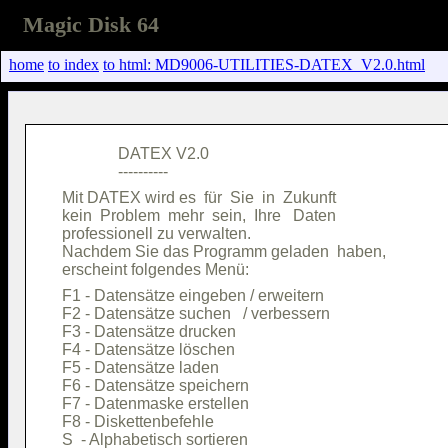
Magic Disk 64
home
to index
to html: MD9006-UTILITIES-DATEX_V2.0.html
              DATEX V2.0                

Mit DATEX wird es  für  Sie  in  Zukunft

kein  Problem  mehr  sein,  Ihre   Daten

professionell zu verwalten.             

Nachdem Sie das Programm geladen  haben,

F1 - Datensätze eingeben / erweitern    

F2 - Datensätze suchen   / verbessern   

F3 - Datensätze drucken                 

F4 - Datensätze löschen                 

F5 - Datensätze laden                   

F6 - Datensätze speichern               

F7 - Datenmaske erstellen               

F8 - Diskettenbefehle                   
