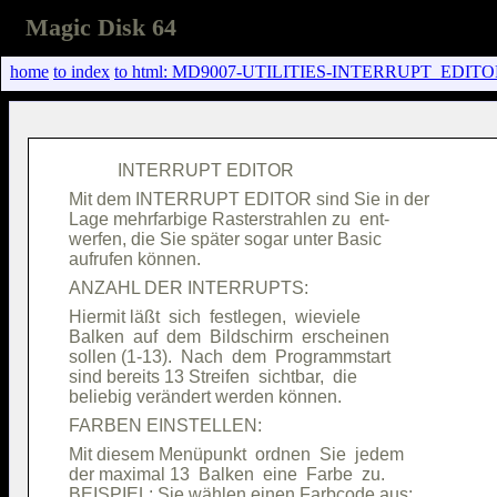
Magic Disk 64
home
to index
to html: MD9007-UTILITIES-INTERRUPT_EDITOR
Mit dem INTERRUPT EDITOR sind Sie in der

Lage mehrfarbige Rasterstrahlen zu  ent-

werfen, die Sie später sogar unter Basic

Hiermit läßt  sich  festlegen,  wieviele

Balken  auf  dem  Bildschirm  erscheinen

sollen (1-13).  Nach  dem  Programmstart

sind bereits 13 Streifen  sichtbar,  die

Mit diesem Menüpunkt  ordnen  Sie  jedem

der maximal 13  Balken  eine  Farbe  zu.

BEISPIEL: Sie wählen einen Farbcode aus:
