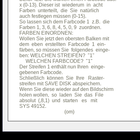
x (0-13). Dieser ist  wiederum  in  acht

Farben  unterteilt,  die  Sie  natürlich

auch festlegen müssen (0-15).           

So lassen sich dem Farbcode 1  z.B.  die

Farben 1, 3, 6, 8, 4, 5, 0, 9  zuordnen.

FARBEN EINORDNEN:                       

Wollen Sie jetzt den obersten Balken mit

dem  eben  erstellten  Farbcode  1  ein-

färben, so müssen Sie  folgendes  einge-

ben: WELCHEN STREIFEN?  "1"             

     WELCHEN FARBCODE?  "1"             

Der Streifen 1 enthält nun Ihren  einge-

gebenen Farbcode.                       

Schließlich  können  Sie  Ihre   Raster-

streifen mit SAVE DISK abspeichern.     

Wenn Sie diese wieder auf den Bildschirm

holen wollen,  so  laden  Sie  das  File

absolut  (,8,1)  und  starten   es   mit

SYS 49152.                              
