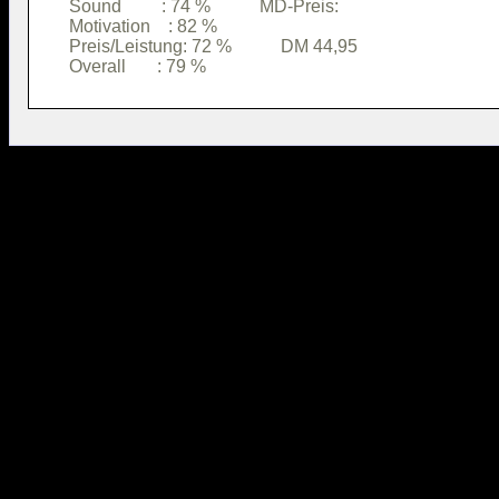
Sound         : 74 %           MD-Preis:

Motivation    : 82 %                    

Preis/Leistung: 72 %           DM 44,95 
