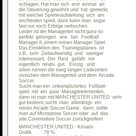
schlagen. Hat man sich  erst  einmal  an

die Steuerung gewöhnt und  hat  gemerkt,

mit welcher Spieleraufstellung  sich  am

leichtesten spielt, dann kann man  sogar

fast nur noch Erfolge verbuchen.        

Leider ist der Managerteil nicht ganz so

perfekt  gelungen   wie   bei   Football

Manager II, einem reinen Manager Spiel. 

Das Einstellen des  Trainingsplanes  ist

z.B.  sehr  Zeitaufwendig  und   weniger

interressant.  Der  Rest   gefällt   mir

eigentlich  relativ  gut.   Einzig   und

allein nerven die ewig langen Ladezeiten

zwischen dem Managerteil und dem  Arcade

Soccer.                                 

Sucht man ein  unkompliziertes  Fußball-

spiel, mit  ein  paar  Managerelementen,

dann ist man mit MANCHESTER UNITED  sehr

gut bedient; sucht  man  allerdings  ein

reines Arcade Soccer Game,  dann  sollte

man auf Microprose Soccer oder  auf  das

MANCHESTER UNITED - Krisalis            

Grafik        : 78 %                    
