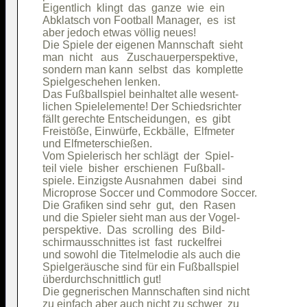
Eigentlich  klingt  das  ganze  wie  ein

Abklatsch von Football Manager,  es  ist

aber jedoch etwas völlig neues!         

Die Spiele der eigenen Mannschaft  sieht

man  nicht   aus   Zuschauerperspektive,

sondern man kann  selbst  das  komplette

Spielgeschehen lenken.                  

Das Fußballspiel beinhaltet alle wesent-

lichen Spielelemente! Der Schiedsrichter

fällt gerechte Entscheidungen,  es  gibt

Freistöße, Einwürfe, Eckbälle,  Elfmeter

und Elfmeterschießen.                   

Vom Spielerisch her schlägt  der  Spiel-

teil viele  bisher  erschienen  Fußball-

spiele. Einzigste Ausnahmen  dabei  sind

Microprose Soccer und Commodore Soccer. 

Die Grafiken sind sehr  gut,  den  Rasen

und die Spieler sieht man aus der Vogel-

perspektive.  Das  scrolling  des  Bild-

schirmausschnittes ist  fast  ruckelfrei

und sowohl die Titelmelodie als auch die

Spielgeräusche sind für ein Fußballspiel

überdurchschnittlich gut!               

Die gegnerischen Mannschaften sind nicht

zu einfach aber auch nicht zu schwer  zu
