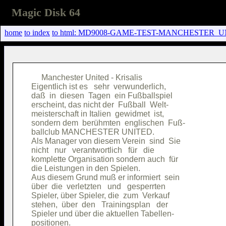
Magic Disk 64
home
to index
to html: MD9008-GAME-TEST-MANCHESTER_UN
     Manchester United - Krisalis       

Eigentlich ist es   sehr  verwunderlich,

daß  in  diesen  Tagen  ein Fußballspiel

erscheint, das nicht der  Fußball  Welt-

meisterschaft in Italien  gewidmet  ist,

sondern dem  berühmten  englischen  Fuß-

ballclub MANCHESTER UNITED.             

Als Manager von diesem Verein  sind  Sie

nicht   nur   verantwortlich   für   die

komplette Organisation sondern auch  für

die Leistungen in den Spielen.          

Aus diesem Grund muß er informiert  sein

über  die  verletzten   und   gesperrten

Spieler, über Spieler, die  zum  Verkauf

stehen,  über  den   Trainingsplan   der

Spieler und über die aktuellen Tabellen-

positionen.                             
