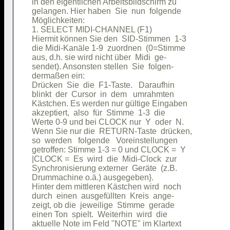
in den eigentlichen Arbeitsbildschirm zu

gelangen. Hier haben  Sie  nun  folgende

Möglichkeiten:                          

1. SELECT MIDI-CHANNEL (F1)             

Hiermit können Sie den  SID-Stimmen  1-3

die Midi-Kanäle 1-9  zuordnen  (0=Stimme

aus, d.h. sie wird nicht über  Midi  ge-

sendet). Ansonsten stellen  Sie  folgen-

dermaßen ein:                           

Drücken  Sie  die  F1-Taste.   Daraufhin

blinkt  der  Cursor  in  dem   umrahmten

Kästchen. Es werden nur gültige Eingaben

akzeptiert,  also  für  Stimme  1-3  die

Werte 0-9 und bei CLOCK nur  Y  oder  N.

Wenn Sie nur die  RETURN-Taste  drücken,

so  werden   folgende   Voreinstellungen

getroffen: Stimme 1-3 = 0 und CLOCK =  Y

|CLOCK =  Es  wird  die  Midi-Clock  zur

Synchronisierung externer  Geräte  (z.B.

Drummachine o.ä.) ausgegeben}.          

Hinter dem mittleren Kästchen wird  noch

durch  einen  ausgefüllten  Kreis  ange-

zeigt, ob die  jeweilige  Stimme  gerade

einen Ton  spielt.  Weiterhin  wird  die

aktuelle Note im Feld "NOTE" im Klartext
