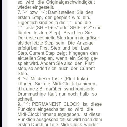
so   wird   die  Originalgeschwindigkeit

wieder eingestellt.                     

7. "<" bzw. ">": Damit stellen  Sie  den

ersten  Step,  der  gespielt  wird  ein.

Eigentlich sind es ja die ","-  und  die

"."-Taste (SHIFT+"<" oder SHIFT+">" sind

für den  letzten  Step).  Beachten  Sie:

Der erste gespielte Step kann nie größer

als der letzte Step  sein.  Die  Anzeige

erfolgt bei  First  Step  und  bei  Last

Step. Current Step  zeigt  hingegen  den

aktuellen Step an,  wenn  ein  Song  ge-

spielt wird. Ändern Sie also  den  First

step, so ändert sich  auch  der  Current

Step.                                   

8. "<": Mit dieser Taste  (Pfeil  links)

können  Sie  die  Midi-Clock  halbieren,

d.h. eine z.B.  darüber  synchronisierte

Drummachine  läuft  nur  noch  halb   so

schnell.                                

9.  "*":  PERMANENT  CLOCK:  Ist   diese

Funktion  eingeschaltet,  so  wird   die

Midi-Clock immer ausgegeben.  Ist  diese

Funktion ausgeschaltet, so wird nach dem

ersten Durchlauf die  Midi-Clock  wieder
