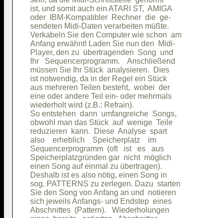
ist, und somit auch ein ATARI ST,  AMIGA

oder  IBM-Kompatibler  Rechner  die  ge-

sendeten Midi-Daten verarbeiten müßte.  

Verkabeln Sie den Computer wie schon  am

Anfang erwähnt! Laden Sie nun den  Midi-

Player, den zu  übertragenden  Song  und

Ihr   Sequencerprogramm.    Anschließend

müssen Sie Ihr Stück  analysieren.  Dies

ist notwendig, da in der Regel ein Stück

aus mehreren Teilen besteht,  wobei  der

eine oder andere Teil ein- oder mehrmals

wiederholt wird (z.B.: Refrain).        

So entstehen  dann  umfangreiche  Songs,

obwohl man das Stück  auf  wenige  Teile

reduzieren  kann.  Diese  Analyse  spart

also    erheblich    Speicherplatz    im

Sequencerprogramm  (oft   ist   es   aus

Speicherplatzgründen gar  nicht  möglich

einen Song auf einmal zu übertragen).   

Deshalb ist es also nötig, einen Song in

sog. PATTERNS zu zerlegen. Dazu  starten

Sie den Song von Anfang an und  notieren

sich jeweils Anfangs- und Endstep  eines

Abschnittes  (Pattern).   Wiederholungen
