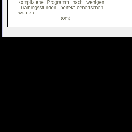
komplizierte   Programm   nach   wenigen

"Trainingsstunden"  perfekt  beherrschen

werden.                                 
