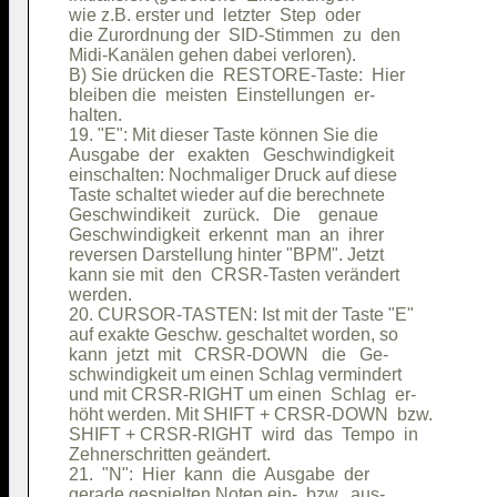
wie z.B. erster und  letzter  Step  oder

die Zurordnung der  SID-Stimmen  zu  den

Midi-Kanälen gehen dabei verloren).     

B) Sie drücken die  RESTORE-Taste:  Hier

bleiben die  meisten  Einstellungen  er-

halten.                                 

19. "E": Mit dieser Taste können Sie die

Ausgabe  der   exakten   Geschwindigkeit

einschalten: Nochmaliger Druck auf diese

Taste schaltet wieder auf die berechnete

Geschwindikeit   zurück.   Die    genaue

Geschwindigkeit  erkennt  man  an  ihrer

reversen Darstellung hinter "BPM". Jetzt

kann sie mit  den  CRSR-Tasten verändert

werden.                                 

20. CURSOR-TASTEN: Ist mit der Taste "E"

auf exakte Geschw. geschaltet worden, so

kann  jetzt  mit   CRSR-DOWN   die   Ge-

schwindigkeit um einen Schlag vermindert

und mit CRSR-RIGHT um einen  Schlag  er-

höht werden. Mit SHIFT + CRSR-DOWN  bzw.

SHIFT + CRSR-RIGHT  wird  das  Tempo  in

Zehnerschritten geändert.               

21.  "N":  Hier  kann  die  Ausgabe  der

gerade gespielten Noten ein-  bzw.  aus-
