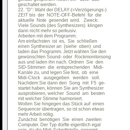
geschaltet werden.                      

22. "D": Wahl der DELAY-(=Verzögerungs-)

ZEIT bis  der  NOTE-OFF-Befehl  für  die

aktuelle  Note  gesendet  wird.   Zweck:

Viele Sounds (des Synthesizers)  klingen

dann nicht mehr so perkusiv.            

Arbeiten mit dem Programm:              

Am einfachsten  ist  es,  Sie  schließen

einen Synthesizer an  (siehe  oben)  und

laden das Programm. Jetzt wählen Sie den

gewünschten Sound- oder  Rockmonitorsong

aus und laden ihn nach. Ordnen  Sie  den

SID-Stimmen  die  entsprechenden   Midi-

Kanäle zu, und legen Sie fest,  ob  eine

Midi-Clock   ausgegeben   werden   soll.

Nachdem Sie dann den  Song  mit  F5  ge-

startet haben, können Sie am Synthesizer

ausprobieren, welcher  Sound  am  besten

mit welcher Stimme harmoniert.          

Wollen Sie hingegen das Stück auf  einen

Sequencer übertragen, so ist schon etwas

mehr Arbeit nötig.                      

Zunächst  benötigen  Sie  einen  zweiten

Computer. Der Typ dürfte eigentlich egal

sein, da die Midi-Schnittstelle  genormt
