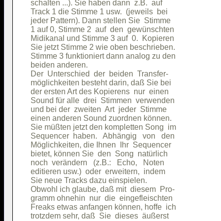
schalten ...). Sie haben dann  z.B.  auf

Track 1 die Stimme 1 usw.  (jeweils  bei

jeder Pattern). Dann stellen Sie  Stimme

1 auf 0, Stimme 2  auf  den  gewünschten

Midikanal und Stimme 3 auf  0.  Kopieren

Sie jetzt Stimme 2 wie oben beschrieben.

Stimme 3 funktioniert dann analog zu den

beiden anderen.                         

Der  Unterschied  der  beiden  Transfer-

möglichkeiten besteht darin, daß Sie bei

der ersten Art des Kopierens  nur  einen

Sound für alle  drei  Stimmen  verwenden

und bei der  zweiten  Art  jeder  Stimme

einen anderen Sound zuordnen können.    

Sie müßten jetzt den kompletten Song  im

Sequencer  haben.   Abhängig   von   den

Möglichkeiten, die Ihnen  Ihr  Sequencer

bietet, können Sie  den  Song  natürlich

noch  verändern   (z.B.:   Echo,   Noten

editieren usw.)  oder  erweitern,  indem

Sie neue Tracks dazu einspielen.        

Obwohl ich glaube, daß mit  diesem  Pro-

gramm ohnehin  nur  die  eingefleischten

Freaks etwas anfangen können, hoffe  ich

trotzdem sehr, daß  Sie  dieses  äußerst
