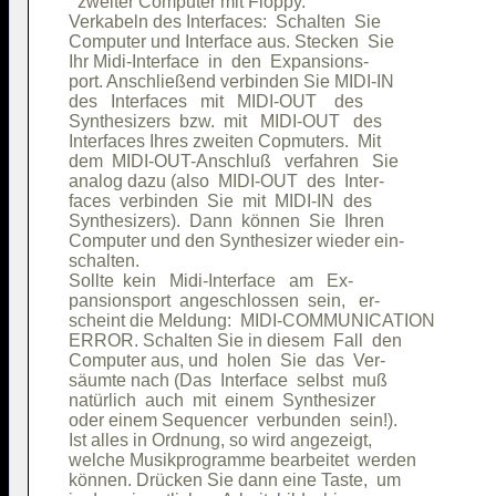
  zweiter Computer mit Floppy.          

Verkabeln des Interfaces:  Schalten  Sie

Computer und Interface aus. Stecken  Sie

Ihr Midi-Interface  in  den  Expansions-

port. Anschließend verbinden Sie MIDI-IN

des   Interfaces   mit   MIDI-OUT    des

Synthesizers  bzw.  mit   MIDI-OUT   des

Interfaces Ihres zweiten Copmuters.  Mit

dem  MIDI-OUT-Anschluß   verfahren   Sie

analog dazu (also  MIDI-OUT  des  Inter-

faces  verbinden  Sie  mit  MIDI-IN  des

Synthesizers).  Dann  können  Sie  Ihren

Computer und den Synthesizer wieder ein-

schalten.                               

Sollte  kein   Midi-Interface   am   Ex-

pansionsport  angeschlossen  sein,   er-

scheint die Meldung:  MIDI-COMMUNICATION

ERROR. Schalten Sie in diesem  Fall  den

Computer aus, und  holen  Sie  das  Ver-

säumte nach (Das  Interface  selbst  muß

natürlich  auch  mit  einem  Synthesizer

oder einem Sequencer  verbunden  sein!).

Ist alles in Ordnung, so wird angezeigt,

welche Musikprogramme bearbeitet  werden

können. Drücken Sie dann eine Taste,  um
