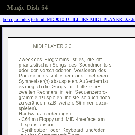
Magic Disk 64
home
to index
to html: MD9010-UTILITIES-MIDI_PLAYER_2.3.h
            MIDI PLAYER 2.3             

Zweck des  Programms  ist  es,  die  oft

phantastischen Songs  des  Soundmonitors

oder  der  verschiedenen  Versionen  des

Rockmonitors  auf  einem  oder  mehreren

Synthesizer(n) abzuspielen. Außerdem ist

es möglich die  Songs  mit  Hilfe  eines

zweiten Rechners  in  ein  Sequenzerpro-

gramm einzuspielen und sie  so auch noch

zu verändern (z.B. weitere Stimmen dazu-

spielen).                               

Hardwareanforderungen:                  

- C64 mit Floppy und  MIDI-Interface  am

  Expansionsport.                       

- Synthesizer   oder  Keyboard  und/oder
