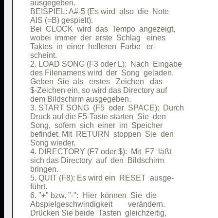
ausgegeben.                             

BEISPIEL: A#-5 (Es wird  also  die  Note

AIS (=B) gespielt).                     

Bei  CLOCK  wird  das  Tempo  angezeigt,

wobei  immer  der  erste  Schlag   eines

Taktes  in  einer  helleren  Farbe   er-

scheint.                                

2. LOAD SONG (F3 oder L):  Nach  Eingabe

des Filenamens wird  der  Song  geladen.

Geben  Sie  als   erstes   Zeichen   das

$-Zeichen ein, so wird das Directory auf

dem Bildschirm ausgegeben.              

3. START SONG  (F5  oder  SPACE):  Durch

Druck auf die F5-Taste starten  Sie  den

Song,  sofern  sich  einer  im  Speicher

befindet. Mit  RETURN  stoppen  Sie  den

Song wieder.                            

4. DIRECTORY (F7 oder $):  Mit  F7  läßt

sich das Directory  auf  den  Bildschirm

bringen.                                

5. QUIT (F8): Es wird ein  RESET  ausge-

führt.                                  

6. "+" bzw. "-":  Hier  können  Sie  die

Abspielgeschwindigkeit        verändern.

Drücken Sie beide  Tasten  gleichzeitig,
