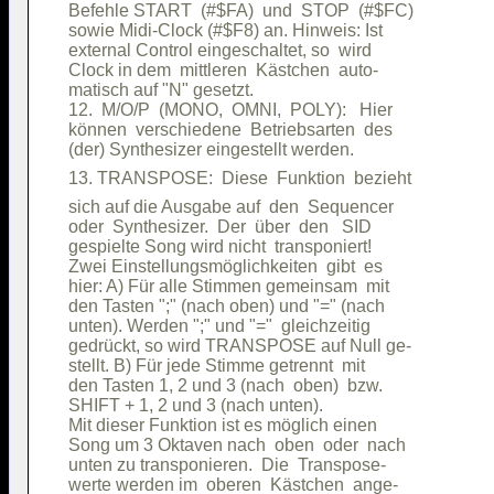
Befehle START  (#$FA)  und  STOP  (#$FC)

sowie Midi-Clock (#$F8) an. Hinweis: Ist

external Control eingeschaltet, so  wird

Clock in dem  mittleren  Kästchen  auto-

matisch auf "N" gesetzt.                

12.  M/O/P  (MONO,  OMNI,  POLY):   Hier

können  verschiedene  Betriebsarten  des

sich auf die Ausgabe auf  den  Sequencer

oder  Synthesizer.  Der  über  den   SID

gespielte Song wird nicht  transponiert!

Zwei Einstellungsmöglichkeiten  gibt  es

hier: A) Für alle Stimmen gemeinsam  mit

den Tasten ";" (nach oben) und "=" (nach

unten). Werden ";" und "="  gleichzeitig

gedrückt, so wird TRANSPOSE auf Null ge-

stellt. B) Für jede Stimme getrennt  mit

den Tasten 1, 2 und 3 (nach  oben)  bzw.

SHIFT + 1, 2 und 3 (nach unten).        

Mit dieser Funktion ist es möglich einen

Song um 3 Oktaven nach  oben  oder  nach

unten zu transponieren.  Die  Transpose-

werte werden im  oberen  Kästchen  ange-
