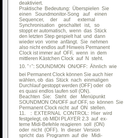
deaktiviert.                            

Praktische  Bedeutung:  Überspielen  Sie

einen   Soundmonitor-Song   auf    einen

Sequencer,     der     auf      external

Synchronisation   geschaltet   ist,   so

stoppt er automatisch,  wenn  das  Stück

den letzten Step gespielt hat  und  dann

wieder von  vorne  anfängt.  Sie  nehmen

also nicht endlos auf! Hinweis Permanent

Clock ist immer auf  OFF,  wenn  in  dem

bei Permanent Clock können Sie auch hier

wählen, ob  das  Stück  nach  einmaligen

Durchlauf gestoppt werden (OFF) oder  ob

es quasi endlos laufen soll (ON).       

Beachten  Sie:   Steht   der   Menüpunkt

SOUNDMON ON/OFF auf OFF, so  können  Sie

Permanent Clock nicht  auf  ON  stellen.

11.    :  EXTERNAL  CONTROL:  Hier  wird

festgelegt, ob MIDI PLAYER 2.3  auf  ex-

terne Midi-Befehle reagieren  soll  (ON)

oder  nicht  (OFF).  In  dieser  Version

spricht  das  Programm  auf  die   Midi-
