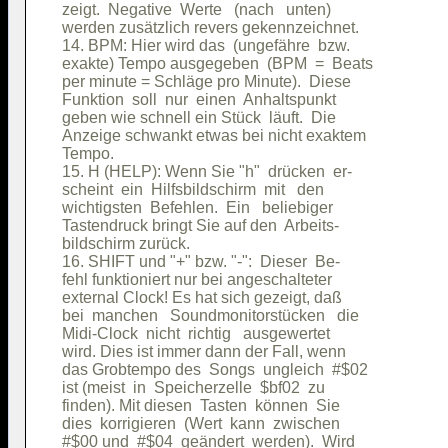
zeigt.  Negative  Werte   (nach   unten)

werden zusätzlich revers gekennzeichnet.

14. BPM: Hier wird das  (ungefähre  bzw.

exakte) Tempo ausgegeben  (BPM  =  Beats

per minute = Schläge pro Minute).  Diese

Funktion  soll  nur  einen  Anhaltspunkt

geben wie schnell ein Stück  läuft.  Die

Anzeige schwankt etwas bei nicht exaktem

Tempo.                                  

15. H (HELP): Wenn Sie "h"  drücken  er-

scheint  ein  Hilfsbildschirm  mit   den

wichtigsten  Befehlen.  Ein   beliebiger

Tastendruck bringt Sie auf den  Arbeits-

bildschirm zurück.                      

16. SHIFT und "+" bzw. "-":  Dieser  Be-

fehl funktioniert nur bei angeschalteter

external Clock! Es hat sich gezeigt, daß

bei  manchen   Soundmonitorstücken   die

Midi-Clock  nicht  richtig   ausgewertet

wird. Dies ist immer dann der Fall, wenn

das Grobtempo des  Songs  ungleich  #$02

ist (meist  in  Speicherzelle  $bf02  zu

finden). Mit diesen  Tasten  können  Sie

dies  korrigieren  (Wert  kann  zwischen

#$00 und  #$04  geändert  werden).  Wird
