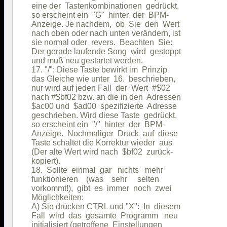
eine der  Tastenkombinationen  gedrückt,

so erscheint ein  "G"  hinter  der  BPM-

Anzeige. Je nachdem,  ob  Sie  den  Wert

nach oben oder nach unten verändern, ist

sie normal oder  revers.  Beachten  Sie:

Der gerade laufende Song  wird  gestoppt

und muß neu gestartet werden.           

17. "/": Diese Taste bewirkt im  Prinzip

das Gleiche wie unter  16.  beschrieben,

nur wird auf jeden Fall  der  Wert  #$02

nach #$bf02 bzw. an die in den  Adressen

$ac00 und  $ad00  spezifizierte  Adresse

geschrieben. Wird diese Taste  gedrückt,

so erscheint ein  "/"  hinter  der  BPM-

Anzeige.  Nochmaliger  Druck  auf  diese

Taste schaltet die Korrektur wieder  aus

(Der alte Wert wird nach  $bf02  zurück-

kopiert).                               

18.  Sollte  einmal  gar   nichts   mehr

funktionieren    (was    sehr     selten

vorkommt!),  gibt  es  immer  noch  zwei

Möglichkeiten:                          

A) Sie drücken CTRL und "X":  In  diesem

Fall  wird  das  gesamte  Programm   neu

initialisiert (getroffene  Einstellungen
