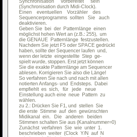
Synchronisation    "vorbereitet"    sein

(Synchronisation durch Midi-Clock).     

Einen    eventuellen    Vorzähler    des

Sequencerprogramms  sollten   Sie   auch

deaktivieren.                           

Geben Sie  bei  der  Patternlänge  einen

möglichst hohen Wert an (z.B.: 255),  um

die GENAUE  Patternlänge  festzustellen.

Nachdem Sie jetzt F5 oder SPACE gedrückt

haben, sollte der Sequencer laufen  und,

wenn der letzte  eingestellte  Step  ge-

spielt wurde, stoppen. Erst jetzt können

Sie die exakte Patternlänge am Sequencer

ablesen. Korrigieren Sie also die Länge!

So verfahren Sie nach und nach mit allen

notierten Anfangs- und  Endsteps.  Dabei

empfiehlt  es  sich,   für   jede   neue

Einstellung auch eine  neue  Pattern  zu

wählen.                                 

zu 2.: Drücken Sie F1, und  stellen  Sie

die erste  Stimme  auf  den  gewünschten

Midikanal  ein.   Die   anderen   beiden

Stimmen schalten Sie aus (Kanalnummer=0)

Zunächst  verfahren  Sie  wie  unter  1.

beschrieben  weiter  (Clock  Y/N  auf  N
