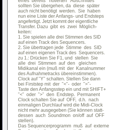
eines  bereits   notierten   Abschnittes

sollten Sie übergehen, da  diese  später

auch nicht benötigt  werden.  Sie  haben

nun eine Liste der Anfangs- und Endsteps

angefertigt. Jetzt kommt der eigentliche

Transfer. Dazu  gibt  es  zwei  Möglich-

keiten:                                 

1. Sie spielen alle drei Stimmen des SID

auf einen Track des Sequencers.         

2. Sie übertragen jede  Stimme  des  SID

auf einen eigenen Track des  Sequencers.

zu 1.: Drücken Sie F1, und  stellen  Sie

alle  drei  Stimmen  auf  den   gleichen

Midikanal ein (muß mit  der  Kanalnummer

des Aufnahmetracks übereinstimmen).     

Clock auf "Y" schalten. Stellen Sie dann

bei Firststep mit  der  "<"-  oder  ">"-

Taste den Anfangsstep ein und mit SHIFT+

"<"  oder  ">"  den  Endstep.  Permanent

Clock schalten Sie auf  OFF,  d.h.  nach

einmaligen Durchlauf wird die Midi-Clock

nicht mehr ausgegeben (Sie können statt-

dessen  auch  Soundmon  on/off  auf  OFF

stellen).                               

Das Sequencerprogramm  muß  auf  externe
