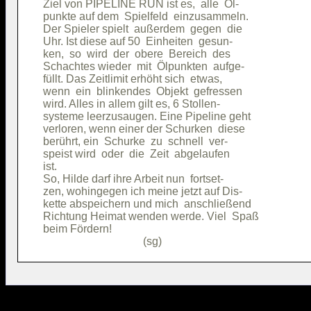
Ziel von PIPELINE RUN ist es,  alle  Öl-

punkte auf dem  Spielfeld  einzusammeln.

Der Spieler spielt  außerdem  gegen  die

Uhr. Ist diese auf 50  Einheiten  gesun-

ken,  so  wird  der  obere  Bereich  des

Schachtes wieder  mit  Ölpunkten  aufge-

füllt. Das Zeitlimit erhöht sich  etwas,

wenn  ein  blinkendes  Objekt  gefressen

wird. Alles in allem gilt es, 6 Stollen-

systeme leerzusaugen. Eine Pipeline geht

verloren, wenn einer der Schurken  diese

berührt, ein  Schurke  zu  schnell  ver-

speist wird  oder  die  Zeit  abgelaufen

ist.                                    

So, Hilde darf ihre Arbeit nun  fortset-

zen, wohingegen ich meine jetzt auf Dis-

kette abspeichern und mich  anschließend

Richtung Heimat wenden werde. Viel  Spaß

beim Fördern!                           
