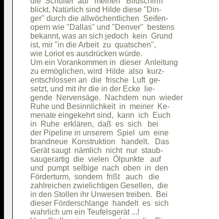
die  Schulter  auf   meinen   Bildschirm

blickt. Natürlich sind Hilde diese "Din-

ger" durch die allwöchentlichen  Seifen-

opern wie "Dallas" und "Denver"  bestens

bekannt, was an sich jedoch  kein  Grund

ist, mir "in die Arbeit  zu  quatschen",

wie Loriot es ausdrücken würde.         

Um ein Vorankommen in  dieser  Anleitung

zu ermöglichen, wird  Hilde  also  kurz-

entschlossen an  die  frische  Luft  ge-

setzt, und mit ihr die in der Ecke  lie-

gende  Nervensäge.  Nachdem  nun  wieder

Ruhe und Besinnlichkeit  in  meiner  Ke-

menate eingekehrt sind,  kann  ich  Euch

in  Ruhe  erklären,  daß  es  sich   bei

der Pipeline in unserem  Spiel  um  eine

brandneue  Konstruktion   handelt.   Das

Gerät saugt  nämlich  nicht  nur  staub-

saugerartig  die  vielen  Ölpunkte   auf

und  pumpt  selbige  nach  oben  in  den

Förderturm,  sondern  frißt   auch   die

zahlreichen zwielichtigen Gesellen,  die

in den Stollen ihr Unwesen treiben.  Bei

dieser Förderschlange  handelt  es  sich

wahrlich um ein Teufelsgerät ...!       
