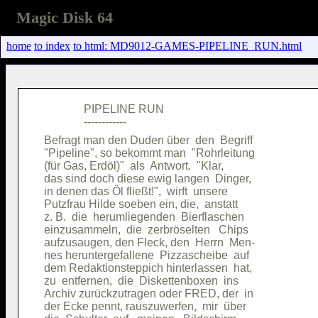
Magic Disk 64
home
to index
to html: MD9012-GAMES-PIPELINE_RUN.html
              PIPELINE RUN              

Befragt man den Duden über  den  Begriff

"Pipeline", so bekommt man  "Rohrleitung

(für Gas, Erdöl)"  als  Antwort.  "Klar,

das sind doch diese ewig langen  Dinger,

in denen das Öl fließt!",  wirft  unsere

Putzfrau Hilde soeben ein, die,  anstatt

z. B.  die  herumliegenden  Bierflaschen

einzusammeln,  die  zerbröselten   Chips

aufzusaugen, den Fleck, den  Herrn  Men-

nes heruntergefallene  Pizzascheibe  auf

dem Redaktionsteppich hinterlassen  hat,

zu  entfernen,  die  Diskettenboxen  ins

Archiv zurückzutragen oder FRED, der  in

der Ecke pennt, rauszuwerfen,  mir  über
