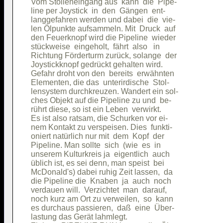
Vom Stolleneingang aus  kann  die  Pipe-

line per Joystick  in  den  Gängen  ent-

langgefahren werden und dabei  die  vie-

len Ölpunkte aufsammeln. Mit  Druck  auf

den Feuerknopf wird die Pipeline  wieder

stückweise  eingeholt,  fährt  also   in

Richtung Förderturm zurück, solange  der

Joystickknopf gedrückt gehalten wird.   

Gefahr droht von den  bereits  erwähnten

Elementen, die das  unterirdische  Stol-

lensystem durchkreuzen. Wandert ein sol-

ches Objekt auf die Pipeline zu und  be-

rührt diese, so ist ein Leben  verwirkt.

Es ist also ratsam, die Schurken vor ei-

nem Kontakt zu verspeisen. Dies  funkti-

oniert natürlich nur mit  dem  Kopf  der

Pipeline. Man sollte  sich  (wie  es  in

unserem Kulturkreis ja  eigentlich  auch

üblich ist, es sei denn, man speist  bei

McDonald's) dabei ruhig Zeit lassen,  da

die Pipeline die  Knaben  ja  auch  noch

verdauen will.  Verzichtet  man  darauf,

noch kurz am Ort zu verweilen,  so  kann

es durchaus passieren,  daß  eine  Über-

lastung das Gerät lahmlegt.             
