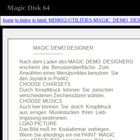
Magic Disk 64
home
to index
to html: MD9012-UTILITIES-MAGIC_DEMO_DES
           MAGIC DEMO DESIGNER          

Nach dem Laden des MAGIC DEMO  DESIGNERS

erscheint  die  Benutzeroberfläche.  Zum

Anwählen eines Menüpunktes benutzen  Sie

den Joystick in Port#2.                 

CHOOSE CHARSETS                         

Durch  Knopfdruck  können  Sie  zwischen

verschiedenen Zeichensätzen wählen.     

CHOOSE MUSICS                           

Auch hier können  Sie  durch  Knopfdruck

aus  einigen  Musikstücken  Ihren  Lieb-

lingssong bestimmen.                    

LOAD PICTURE                            

Das Bild muß im  Koalaformat  vorliegen.

Wenn Sie allerdings ein mit PAINT  MAGIC
