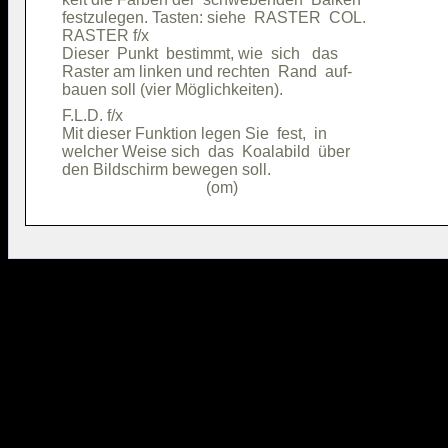
festzulegen. Tasten: siehe  RASTER  COL.

RASTER f/x                              

Dieser  Punkt  bestimmt, wie  sich   das

Raster am linken und rechten  Rand  auf-

F.L.D. f/x                              

Mit dieser Funktion legen Sie  fest,  in

welcher Weise sich  das  Koalabild  über

den Bildschirm bewegen soll.            
