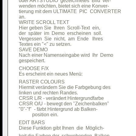
oder ARTSTUDIO  gezeichnetes  Bild  ver-

wenden möchten, bietet sich eine Konver-

tierung mit dem ULTIMATE  PIC  CONVERTER

an.                                     

WRITE SCROLL TEXT                       

Hier geben Sie  Ihren  Scroll-Text  ein,

der  später  im  Demo  erscheinen  soll.

Vergessen  Sie  nicht,  am  Ende   Ihres

Textes ein "<" zu setzen.               

SAVE DEMO                               

Nach einer Namenseingabe wird  Ihr  Demo

CHOOSE F/X                              

RASTER COLOURS                          

Hiermit verändern Sie die Farbgebung des

linken und rechten Randes.              

CRSR L/R - verändert Hintergrundfarbe   

CRSR O/U - bewegt den "Zeichenbalken"   

"0"-"f"  - färbt Hintergrund ab Balken- 

EDIT BARS                               

keit die Farben der  schwebenden  Balken
