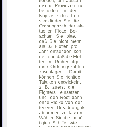
                   senden,  um  aufstän-

                   dische  Provinzen  zu

                   befrieden.   In   der

                   Kopfzeile  des   Fen-

                   sters finden Sie  die

                   Ordnungszahl der  ak-

                   tuellen  Flotte.  Be-

                   achten   Sie   bitte,

                   daß  Sie  nicht  mehr

                   als  32  Flotten  pro

                   Jahr  entsenden  kön-

                   nen und daß die Flot-

                   ten  in   Reihenfolge

                   ihrer  Ordnungszahlen

                   zuschlagen.     Damit

                   können  Sie  richtige

                   Taktiken  entwickeln,

                   z.  B.   zuerst   die

                   Fighters    einsetzen

                   und   den  Rest  dann

                   ohne Risiko  von  den

                   teueren  Dreadnoughts

                   abräumen  zu  lassen.

                   Wählen Sie die  benö-

                   tigten  Schiffe   wie
