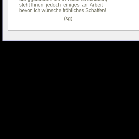
steht Ihnen  jedoch  einiges  an  Arbeit
