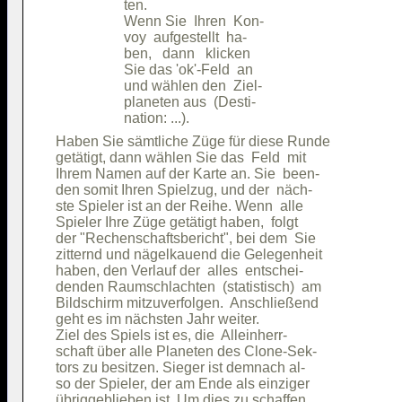
                   ten.                 

                   Wenn Sie  Ihren  Kon-

                   voy  aufgestellt  ha-

                   ben,   dann   klicken

                   Sie das 'ok'-Feld  an

                   und wählen den  Ziel-

                   planeten aus  (Desti-

Haben Sie sämtliche Züge für diese Runde

getätigt, dann wählen Sie das  Feld  mit

Ihrem Namen auf der Karte an. Sie  been-

den somit Ihren Spielzug, und der  näch-

ste Spieler ist an der Reihe. Wenn  alle

Spieler Ihre Züge getätigt haben,  folgt

der "Rechenschaftsbericht", bei dem  Sie

zitternd und nägelkauend die Gelegenheit

haben, den Verlauf der  alles  entschei-

denden Raumschlachten  (statistisch)  am

Bildschirm mitzuverfolgen.  Anschließend

geht es im nächsten Jahr weiter.        

Ziel des Spiels ist es, die  Alleinherr-

schaft über alle Planeten des Clone-Sek-

tors zu besitzen. Sieger ist demnach al-

so der Spieler, der am Ende als einziger

übriggeblieben ist. Um dies zu schaffen,
