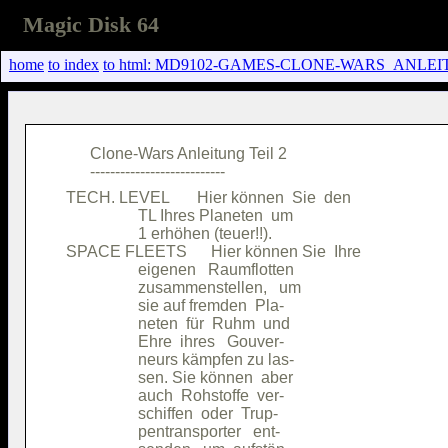
Magic Disk 64
home
to index
to html: MD9102-GAMES-CLONE-WARS_ANLEIT
       Clone-Wars Anleitung Teil 2      

 TECH. LEVEL       Hier können  Sie  den

                   TL Ihres Planeten  um

                   1 erhöhen (teuer!!). 

 SPACE FLEETS      Hier können Sie  Ihre

                   eigenen   Raumflotten

                   zusammenstellen,   um

                   sie auf fremden  Pla-

                   neten  für  Ruhm  und

                   Ehre  ihres   Gouver-

                   neurs kämpfen zu las-

                   sen. Sie können  aber

                   auch  Rohstoffe  ver-

                   schiffen  oder  Trup-

                   pentransporter   ent-
