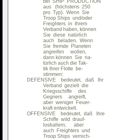
                   bei  SHIP  PRODUCTION

                   aus   (höchstens  250

                   pro  Typ).  Wenn  Sie

                   Troop Ships  und/oder

                   Freighters  in  Ihrem

                   Verband haben, können

                   Sie  diese  natürlich

                   auch   beladen.  Wenn

                   Sie  fremde  Planeten

                   angreifen     wollen,

                   dann können  Sie  na-

                   türlich auch die Tak-

                   tik Ihrer Flotte  be-

                   stimmen:             

      DEFENSIVE    bedeutet,   daß   Ihr

                   Verband  gezielt  die

                   Kriegsschiffe     des

                   Gegners     angreift,

                   aber  weniger  Feuer-

                   kraft entwickelt.    

      OFFENSIVE    bedeutet,  daß   Ihre

                   Schiffe  wild  drauf-

                   losballern,      aber

                   auch  Freighters  und

                   Troop Ships  vernich-
