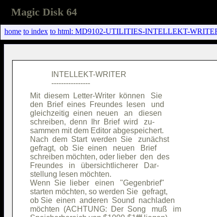
Magic Disk 64
home
to index
to html: MD9102-UTILITIES-INTELLEKT-WRITER
           INTELLEKT-WRITER             

Mit  diesem  Letter-Writer  können   Sie

den  Brief  eines  Freundes  lesen   und

gleichzeitig  einen  neuen   an   diesen

schreiben,  denn  Ihr  Brief  wird   zu-

sammen mit dem Editor abgespeichert.    

Nach  dem  Start  werden  Sie   zunächst

gefragt,  ob  Sie  einen   neuen   Brief

schreiben möchten, oder lieber  den  des

Freundes   in   übersichtlicherer   Dar-

stellung lesen möchten.                 

Wenn  Sie  lieber   einen   "Gegenbrief"

starten möchten, so werden Sie  gefragt,

ob Sie  einen  anderen  Sound  nachladen

möchten  (ACHTUNG:  Der  Song   muß   im
