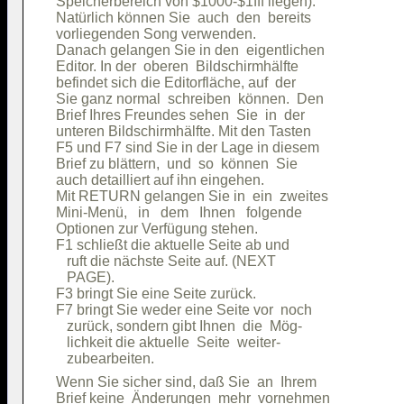
Speicherbereich von $1000-$1fff liegen).

Natürlich können Sie  auch  den  bereits

vorliegenden Song verwenden.            

Danach gelangen Sie in den  eigentlichen

Editor. In der  oberen  Bildschirmhälfte

befindet sich die Editorfläche, auf  der

Sie ganz normal  schreiben  können.  Den

Brief Ihres Freundes sehen  Sie  in  der

unteren Bildschirmhälfte. Mit den Tasten

F5 und F7 sind Sie in der Lage in diesem

Brief zu blättern,  und  so  können  Sie

auch detailliert auf ihn eingehen.      

Mit RETURN gelangen Sie in  ein  zweites

Mini-Menü,   in   dem   Ihnen   folgende

Optionen zur Verfügung stehen.          

F1 schließt die aktuelle Seite ab und   

   ruft die nächste Seite auf. (NEXT    

   PAGE).                               

F3 bringt Sie eine Seite zurück.        

F7 bringt Sie weder eine Seite vor  noch

   zurück, sondern gibt Ihnen  die  Mög-

   lichkeit die aktuelle  Seite  weiter-

Wenn Sie sicher sind, daß Sie  an  Ihrem

Brief keine  Änderungen  mehr  vornehmen
