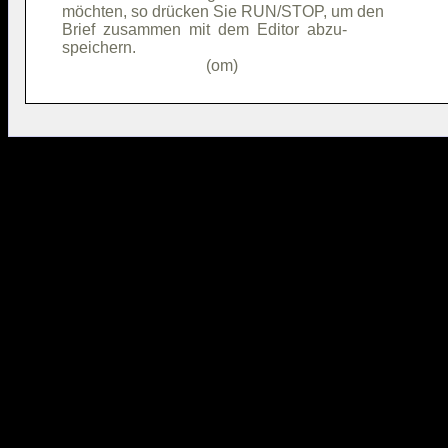
möchten, so drücken Sie RUN/STOP, um den

Brief  zusammen  mit  dem  Editor  abzu-

speichern.                              
