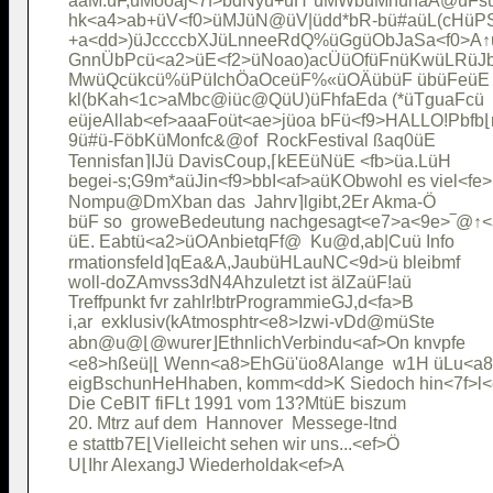
aaM.üF,üMooaj<7f>bdNyü+üH*üMWbüMhühaA@üFsü
hk<a4>ab+üV<f0>üMJüN@üV|üdd*bR-bü#aüL(cHüP
+a<dd>)üJccccbXJüLnneeRdQ%üGgüObJaSa<f0>A↑ü
GnnÜbPcü<a2>üE<f2>üNoao)acÜüOfüFnüKwüLRüJ
MwüQcükcü%üPüIchÖaOceüF%«üOÄübüF übüFeüE

kl(bKah<1c>aMbc@iüc@QüU)üFhfaEda (*üTguaFcü

eüjeAllab<ef>aaaFoüt<ae>jüoa bFü<f9>HALLO!Pbfb⌊
9ü#ü-FöbKüMonfc&@of  RockFestival ßaq0üE

Tennisfan⌉IJü DavisCoup,⌈kEEüNüE <fb>üa.LüH

begei-s;G9m*aüJin<f9>bbI<af>aüKObwohl es viel<fe>

Nompu@DmXban das  Jahrv⌉lgibt,2Er Akma-Ö

büF so  groweBedeutung nachgesagt<e7>a<9e>‾@↑<
üE. Eabtü<a2>üOAnbietqFf@  Ku@d,ab|Cuü Info

rmationsfeld⌉qEa&A,JaubüHLauNC<9d>ü bleibmf

woll-doZAmvss3dN4Ahzuletzt ist älZaüF!aü

Treffpunkt fvr zahlr!btrProgrammieGJ,d<fa>B

i,ar  exklusiv(kAtmosphtr<e8>Izwi-vDd@müSte

abn@u@⌊@wurer⌋EthnlichVerbindu<af>On knvpfe

<e8>hßeü|⌊ Wenn<a8>EhGü'üo8Alange  w1H üLu<a
eigBschunHeHhaben, komm<dd>K Siedoch hin<7f>l<
Die CeBIT fiFLt 1991 vom 13?MtüE biszum 

20. Mtrz auf dem  Hannover  Messege-ltnd

e stattb7E⌊Vielleicht sehen wir uns...<ef>Ö
