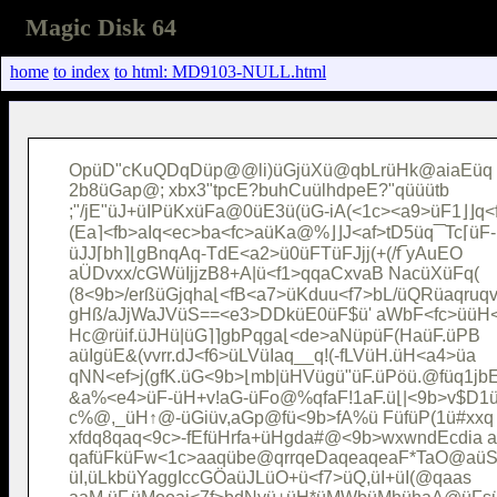
Magic Disk 64
home
to index
to html: MD9103-NULL.html
OpüD"cKuQDqDüp@@li)üGjüXü@qbLrüHk@aiaEüq

2b8üGap@; xbx3"tpcE?buhCuülhdpeE?"qüüütb

;"/jE"üJ+üIPüKxüFa@0üE3ü(üG-iA(<1c><a9>üF1⌋⌋q<f
(Ea⌉<fb>aIq<ec>ba<fc>aüKa@%⌋⌋J<af>tD5üq‾‾Tc⌈üF-
üJJ⌈bh⌉⌊gBnqAq-TdE<a2>ü0üFTüFJjj(+(/f‾yAuEO

aÜDvxx/cGWüIjjzB8+A|ü<f1>qqaCxvaB NacüXüFq(

(8<9b>/erßüGjqha⌊<fB<a7>üKduu<f7>bL/üQRüaqruqv
gHß/aJjWaJVüS==<e3>DDküE0üF$ü' aWbF<fc>üüH<
Hc@rüif.üJHü|üG⌉⌉gbPqga⌊<de>aNüpüF(HaüF.üPB

aüIgüE&(vvrr.dJ<f6>üLVüIaq__q!(-fLVüH.üH<a4>üa

qNN<ef>j(gfK.üG<9b>⌊mb|üHVügü"üF.üPöü.@füq1jbE
&a%<e4>üF-üH+v!aG-üFo@%qfaF!1aF.ü⌊|<9b>v$D1ü
c%@,_üH↑@-üGiüv,aGp@fü<9b>fA%ü FüfüP(1ü#xxq

xfdq8qaq<9c>-fEfüHrfa+üHgda#@<9b>wxwndEcdia a
qafüFküFw<1c>aaqübe@qrrqeDaqeaqeaF*TaO@aüS-
üI,üLkbüYaggIccGÖaüJLüO+ü<f7>üQ,üI+üI(@qaas
