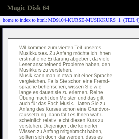
Magic Disk 64
home
to index
to html: MD9104-KURSE-MUSIKKURS_1_(TEIL4)
Willkommen zum vierten Teil unseres     

Musikkurses. Zu Anfang möchte ich Ihnen 

erstmal eine Erklärung abgeben, da viele

Leser anscheinend Probleme haben, den   

Musikkurs zu verstehen.                 

Musik kann man in etwa mit einer Sprache

vergleichen. Falls Sie schon eine Fremd-

sprache beherrschen, wissen Sie wie     

lange es dauert sie zu erlernen. Reine  

Übung macht den Meister, und das gilt   

auch für das Fach Musik. Hatten Sie zu  

Anfang des Kurses schon eine Grundvor-  

raussetzung, dann fällt es Ihnen wahr-  

scheinlich relativ leicht diesen Kurs zu

verstehen. Diejenigen, die keinerlei    

Wissen zu Anfang mitgebracht haben,     

sollten sich doch klar werden, dass es  
