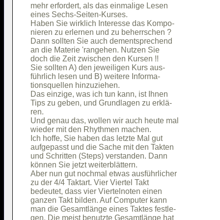
mehr erfordert, als das einmalige Lesen 

eines Sechs-Seiten-Kurses.              

Haben Sie wirklich Interesse das Kompo- 

nieren zu erlernen und zu beherrschen ? 

Dann sollten Sie auch dementsprechend   

an die Materie 'rangehen. Nutzen Sie    

doch die Zeit zwischen den Kursen !!    

Sie sollten A) den jeweiligen Kurs aus- 

führlich lesen und B) weitere Informa-  

tionsquellen hinzuziehen.               

Das einzige, was ich tun kann, ist Ihnen

Tips zu geben, und Grundlagen zu erklä- 

ren.                                    

Und genau das, wollen wir auch heute mal

wieder mit den Rhythmen machen.         

Ich hoffe, Sie haben das letzte Mal gut 

aufgepasst und die Sache mit den Takten 

und Schritten (Steps) verstanden. Dann  

können Sie jetzt weiterblättern.        

Aber nun gut nochmal etwas ausführlicher

zu der 4/4 Taktart. Vier Viertel Takt   

bedeutet, dass vier Viertelnoten einen  

ganzen Takt bilden. Auf Computer kann   

man die Gesamtlänge eines Taktes festle-

gen. Die meist benutzte Gesamtlänge hat 
