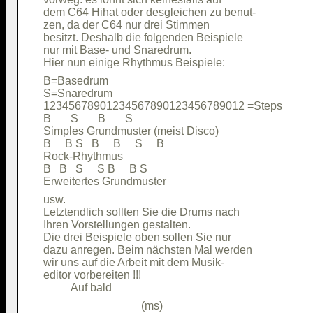
dem C64 Hihat oder desgleichen zu benut-

zen, da der C64 nur drei Stimmen        

besitzt. Deshalb die folgenden Beispiele

nur mit Base- und Snaredrum.            

B=Basedrum                              

S=Snaredrum                             

12345678901234567890123456789012 =Steps 

B       S       B       S               

Simples Grundmuster (meist Disco)       

B     B S   B     B     S     B         

Rock-Rhythmus                           

B   B   S     S B     B S               

usw.                                    

Letztendlich sollten Sie die Drums nach 

Ihren Vorstellungen gestalten.          

Die drei Beispiele oben sollen Sie nur  

dazu anregen. Beim nächsten Mal werden  

wir uns auf die Arbeit mit dem Musik-   

editor vorbereiten !!!                  
