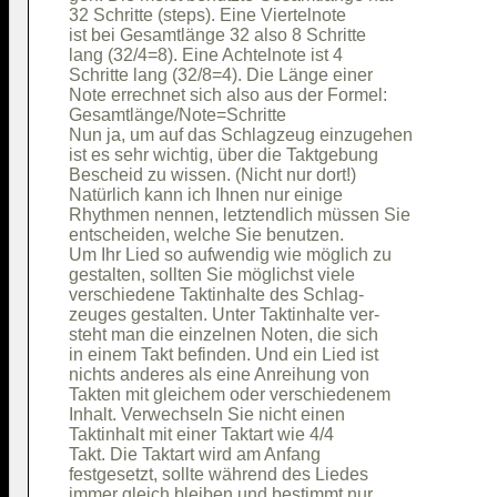
32 Schritte (steps). Eine Viertelnote   

ist bei Gesamtlänge 32 also 8 Schritte  

lang (32/4=8). Eine Achtelnote ist 4    

Schritte lang (32/8=4). Die Länge einer 

Note errechnet sich also aus der Formel:

Gesamtlänge/Note=Schritte               

Nun ja, um auf das Schlagzeug einzugehen

ist es sehr wichtig, über die Taktgebung

Bescheid zu wissen. (Nicht nur dort!)   

Natürlich kann ich Ihnen nur einige     

Rhythmen nennen, letztendlich müssen Sie

entscheiden, welche Sie benutzen.       

Um Ihr Lied so aufwendig wie möglich zu 

gestalten, sollten Sie möglichst viele  

verschiedene Taktinhalte des Schlag-    

zeuges gestalten. Unter Taktinhalte ver-

steht man die einzelnen Noten, die sich 

in einem Takt befinden. Und ein Lied ist

nichts anderes als eine Anreihung von   

Takten mit gleichem oder verschiedenem  

Inhalt. Verwechseln Sie nicht einen     

Taktinhalt mit einer Taktart wie 4/4    

Takt. Die Taktart wird am Anfang        

festgesetzt, sollte während des Liedes  

immer gleich bleiben und bestimmt nur   
