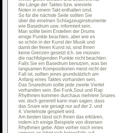
die Länge der Taktes bzw. wieviele      

Noten in einem Takt enthalten sind.     

So für die nächste Seite sollten Sie    

über die einelnen Schlagzeuginstrumente 

wie Basedrum usw. informiert sein.      

Man sollte beim Erstellen der Drums     

einige Punkte beachten, aber wie es     

so schön in der Kunst der Musik und     

damit der freien Kunst ist, sind Ihnen  

keine Grenzen gesetzt d.h. sie müssen   

die nachfolgenden Punkte nicht beachten.

Falls Sie ein Basedrum benutzen, was bei

langsamen Kompositionen meist nicht der 

Fall ist, sollten jenes grundsätzlich am

Anfang eines Taktes vorhanden sein.     

Das Snaredrum sollte jede zweite Viertel

vorhanden sein. Bei Funk,Soul und Rap   

Rhythmen kommen durchaus mehrere Snares 

vor, doch generell kann man sagen, dass 

das Snare wie gesagt nur auf der 2. und 

4. Viertelnote gespielt wird.           

Am besten lässt sich Ihnen das erklären,

indem ich einige Beispiele von diversen 

Rhythmen gebe. Aber vorher noch eines   

vorweg: es lohnt sich keinesfalls auf   
