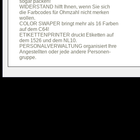
sogar packen!                           

WIDERSTAND hilft Ihnen, wenn Sie sich   

die Farbcodes für Ohmzahl nicht merken  

wollen.                                 

COLOR SWAPER bringt mehr als 16 Farben  

auf dem C64!                            

ETIKETTENPRINTER druckt Etiketten auf   

dem 1526 und dem NL10.                  

PERSONALVERWALTUNG organisiert Ihre     

Angestellten oder jede andere Personen- 
