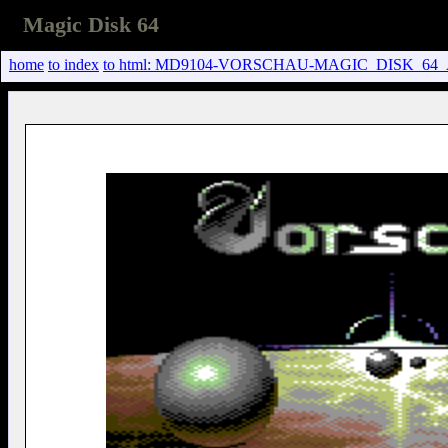
Magic Disk 64
home
to index
to html: MD9104-VORSCHAU-MAGIC_DISK_64