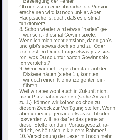
   Beseitigung der Fehler.              

Ob und wann eine überarbeitete Version  

erscheinen wird ist noch unklar. Aber   

Hauptsache ist doch, daß es erstmal     

funktioniert!                           

8. Schon wieder wird etwas "hartes" ge- 

   wünscht - diesmal Gewinnspiele.      

Wenn ich mich recht entsinne, dann gab's

und gibt's sowas doch ab und zu! Oder   

könntest Du Deine Frage etwas präzisie- 

ren, was Du so unter harten Gewinnspie- 

len verstehst?!                         

9. Wenn wir mehr Speicherplatz auf der  

   Diskette hätten (siehe 1.), könnten  

   wir doch einen Kleinanzeigenteil ein-

   führen.                              

Weil wir aber wohl auch in Zukunft nicht

mehr Platz haben werden (siehe Antwort  

zu 1.), können wir keinen solchen zu    

diesem Zweck zur Verfügung stellen. Wenn

aber unbedingt jemand etwas sucht oder  

loswerden will, so darf er das gerne an 

dieser Stelle kundtun! Vorausgesetzt na-

türlich, es hält sich in kleinem Rahmen!

10. Verschonung der Leser mit noch mehr 
