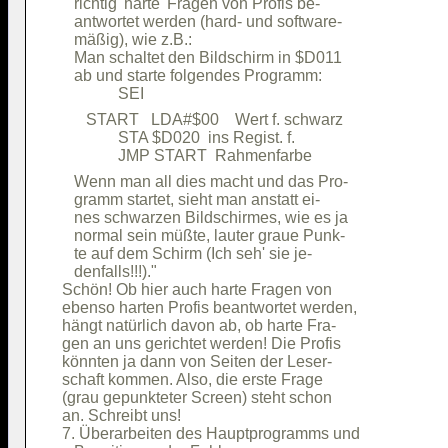
      START   LDA#$00    Wert f. schwarz

              STA $D020  ins Regist. f. 

   Wenn man all dies macht und das Pro- 

   gramm startet, sieht man anstatt ei- 

   nes schwarzen Bildschirmes, wie es ja

   normal sein müßte, lauter graue Punk-

   te auf dem Schirm (Ich seh' sie je-  

   denfalls!!!)."                       

Schön! Ob hier auch harte Fragen von    

ebenso harten Profis beantwortet werden,

hängt natürlich davon ab, ob harte Fra- 

gen an uns gerichtet werden! Die Profis 

könnten ja dann von Seiten der Leser-   

schaft kommen. Also, die erste Frage    

(grau gepunkteter Screen) steht schon   

an. Schreibt uns!                       

7. Überarbeiten des Hauptprogramms und  
