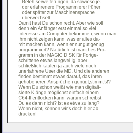
   Befehlserweiterungen, da sowieso je- 

   der erfahrenere Programmierer früher 

   oder später zur Maschinensprache     

   überwechselt.                        

Damit hast Du schon recht. Aber wie soll

denn ein Anfänger erst einmal so viel   

Interesse am Computer bekommen, wenn man

ihm nicht zeigen kann, was er alles da- 

mit machen kann, wenn er nur gut genug  

programmiert? Natürlich ist manches Pro-

gramm in der MAGIC DISK für Fortge-     

schrittene etwas langweilig, aber       

schließlich kaufen ja auch viele noch   

unerfahrene User die MD. Und die anderen

finden bestimmt etwas darauf, das ihren 

gehobeneren Ansprüchen genügt,stimmt's!?

Wenn Du schon weißt wie man digitali-   

sierte Klänge möglichst einfach einem   

C64-II entlocken kann, warum schreibst  

Du es dann nicht? Ist es etwa zu lang?  

Wenn nicht, können wir's doch hier ab-  
