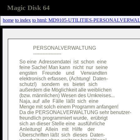
Magic Disk 64
home
to index
to html: MD9105-UTILITIES-PERSONALVERWA
           PERSONALVERWALTUNG           

So eine  Adressendatei  ist  schon  eine

feine Sache! Man kann  nicht  nur  seine

engsten    Freunde    und     Verwandten

elektronisch erfassen, (Achtung!  Daten-

schutz!)    sondern   es   bietet   sich

außerdem die Möglichkeit alle weiblichen

(bzw. männlichen) Wesen des Umkreises...

Naja, auf  alle  Fälle  läßt  sich  eine

Menge mit solch einem Programm anfangen!

Da die PERSONALVERWALTUNG sehr benutzer-

freundlich programmiert wurde,  erübrigt

sich an dieser Stelle eine  ausführliche

Anleitung!   Allein   mit   Hilfe    der

Überschriften läßt  sich  dieses  Daten-
