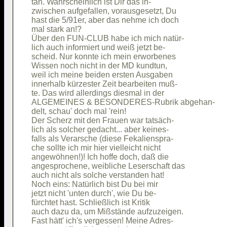
tan. Wahrscheinlich ist Dir das in-     

zwischen aufgefallen, vorausgesetzt, Du 

hast die 5/91er, aber das nehme ich doch

mal stark an!?                          

Über den FUN-CLUB habe ich mich natür-  

lich auch informiert und weiß jetzt be- 

scheid. Nur konnte ich mein erworbenes  

Wissen noch nicht in der MD kundtun,    

weil ich meine beiden ersten Ausgaben   

innerhalb kürzester Zeit bearbeiten muß-

te. Das wird allerdings diesmal in der  

ALGEMEINES & BESONDERES-Rubrik abgehan- 

delt, schau' doch mal 'rein!            

Der Scherz mit den Frauen war tatsäch-  

lich als solcher gedacht... aber keines-

falls als Verarsche (diese Fekalienspra-

che sollte ich mir hier vielleicht nicht

angewöhnen!)! Ich hoffe doch, daß die   

angesprochene, weibliche Leserschaft das

auch nicht als solche verstanden hat!   

Noch eins: Natürlich bist Du bei mir    

jetzt nicht 'unten durch', wie Du be-   

fürchtet hast. Schließlich ist Kritik   

auch dazu da, um Mißstände aufzuzeigen. 

Fast hätt' ich's vergessen! Meine Adres-
