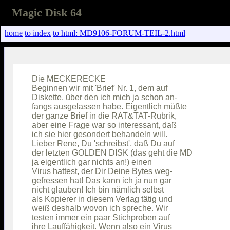
Magic Disk 64
home
to index
to html: MD9106-FORUM-TEIL-2.html
Die MECKERECKE                          

Beginnen wir mit 'Brief' Nr. 1, dem auf 

Diskette, über den ich mich ja schon an-

fangs ausgelassen habe. Eigentlich müßte

der ganze Brief in die RAT&TAT-Rubrik,  

aber eine Frage war so interessant, daß 

ich sie hier gesondert behandeln will.  

Lieber Rene, Du 'schreibst', daß Du auf 

der letzten GOLDEN DISK (das geht die MD

ja eigentlich gar nichts an!) einen     

Virus hattest, der Dir Deine Bytes weg- 

gefressen hat! Das kann ich ja nun gar  

nicht glauben! Ich bin nämlich selbst   

als Kopierer in diesem Verlag tätig und 

weiß deshalb wovon ich spreche. Wir     

testen immer ein paar Stichproben auf   

ihre Lauffähigkeit. Wenn also ein Virus 
