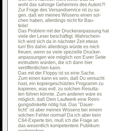
wohl das sahnige Geheimnis des Autors?! 

Zur Frage des Versandservice ist zu sa- 

gen, daß wir meines Wissens einen sol-  

chen haben, allerdings nicht für Bau-   

teile!                                  

Das Problem mit der Druckeranpassung hat

viele der Leser beschäftigt. Wahrschein-

lich wird sich da in nächster Zeit etwas

tun! Bis dahin allerdings würde es mich 

freuen, wenn so viele spezielle Drucker-

anpassungen wie möglich von Eurer Seite 

eintrudeln würden, die ich dann hier    

veröffentlichen kann.                   

Das mit der Floppy ist so eine Sache.   

Zum einen kann es sein, daß Du versucht 

hast, ein kopiergeschütztes Programm zu 

kopieren, was evtl. zu solchen Resulta- 

ten führen könnte. Zum anderen wäre es  

möglich, daß Dein Laufwerk eine Reini-  

gungsdiskette nötig hat. Das "Dauer-    

licht" ist aber meines Wissens bei einem

solchen Fehler normal! Da ich aber kein 

C64-Experte bin, muß ich die Frage an   

das wesentlich kompetentere Publikum    

weitergeben...                          
