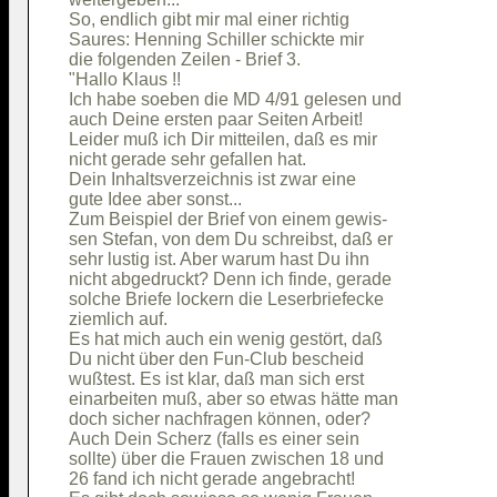
So, endlich gibt mir mal einer richtig  

Saures: Henning Schiller schickte mir   

die folgenden Zeilen - Brief 3.         

"Hallo Klaus !!                         

Ich habe soeben die MD 4/91 gelesen und 

auch Deine ersten paar Seiten Arbeit!   

Leider muß ich Dir mitteilen, daß es mir

nicht gerade sehr gefallen hat.         

Dein Inhaltsverzeichnis ist zwar eine   

gute Idee aber sonst...                 

Zum Beispiel der Brief von einem gewis- 

sen Stefan, von dem Du schreibst, daß er

sehr lustig ist. Aber warum hast Du ihn 

nicht abgedruckt? Denn ich finde, gerade

solche Briefe lockern die Leserbriefecke

ziemlich auf.                           

Es hat mich auch ein wenig gestört, daß 

Du nicht über den Fun-Club bescheid     

wußtest. Es ist klar, daß man sich erst 

einarbeiten muß, aber so etwas hätte man

doch sicher nachfragen können, oder?    

Auch Dein Scherz (falls es einer sein   

sollte) über die Frauen zwischen 18 und 

26 fand ich nicht gerade angebracht!    
