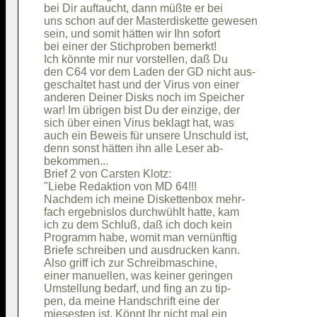
bei Dir auftaucht, dann müßte er bei    

uns schon auf der Masterdiskette gewesen

sein, und somit hätten wir Ihn sofort   

bei einer der Stichproben bemerkt!      

Ich könnte mir nur vorstellen, daß Du   

den C64 vor dem Laden der GD nicht aus- 

geschaltet hast und der Virus von einer 

anderen Deiner Disks noch im Speicher   

war! Im übrigen bist Du der einzige, der

sich über einen Virus beklagt hat, was  

auch ein Beweis für unsere Unschuld ist,

denn sonst hätten ihn alle Leser ab-    

bekommen...                             

Brief 2 von Carsten Klotz:              

"Liebe Redaktion von MD 64!!!           

Nachdem ich meine Diskettenbox mehr-    

fach ergebnislos durchwühlt hatte, kam  

ich zu dem Schluß, daß ich doch kein    

Programm habe, womit man vernünftig     

Briefe schreiben und ausdrucken kann.   

Also griff ich zur Schreibmaschine,     

einer manuellen, was keiner geringen    

Umstellung bedarf, und fing an zu tip-  

pen, da meine Handschrift eine der      

miesesten ist. Könnt Ihr nicht mal ein  
