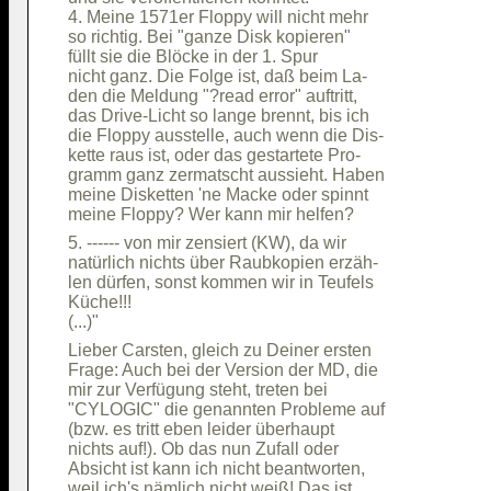
4. Meine 1571er Floppy will nicht mehr  

so richtig. Bei "ganze Disk kopieren"   

füllt sie die Blöcke in der 1. Spur     

nicht ganz. Die Folge ist, daß beim La- 

den die Meldung "?read error" auftritt, 

das Drive-Licht so lange brennt, bis ich

die Floppy ausstelle, auch wenn die Dis-

kette raus ist, oder das gestartete Pro-

gramm ganz zermatscht aussieht. Haben   

meine Disketten 'ne Macke oder spinnt   

5. ------ von mir zensiert (KW), da wir 

natürlich nichts über Raubkopien erzäh- 

len dürfen, sonst kommen wir in Teufels 

Küche!!!                                

Lieber Carsten, gleich zu Deiner ersten 

Frage: Auch bei der Version der MD, die 

mir zur Verfügung steht, treten bei     

"CYLOGIC" die genannten Probleme auf    

(bzw. es tritt eben leider überhaupt    

nichts auf!). Ob das nun Zufall oder    

Absicht ist kann ich nicht beantworten, 

weil ich's nämlich nicht weiß! Das ist  
