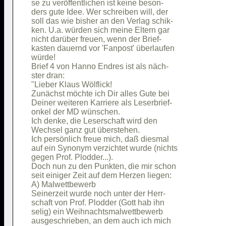
se zu veröffentlichen ist keine beson-  

ders gute Idee. Wer schreiben will, der 

soll das wie bisher an den Verlag schik-

ken. U.a. würden sich meine Eltern gar  

nicht darüber freuen, wenn der Brief-   

kasten dauernd vor 'Fanpost' überlaufen 

würde!                                  

Brief 4 von Hanno Endres ist als näch-  

ster dran:                              

"Lieber Klaus Wölflick!                 

Zunächst möchte ich Dir alles Gute bei  

Deiner weiteren Karriere als Leserbrief-

onkel der MD wünschen.                  

Ich denke, die Leserschaft wird den     

Wechsel ganz gut überstehen.            

Ich persönlich freue mich, daß diesmal  

auf ein Synonym verzichtet wurde (nichts

gegen Prof. Plodder...).                

Doch nun zu den Punkten, die mir schon  

seit einiger Zeit auf dem Herzen liegen:

A) Malwettbewerb                        

Seinerzeit wurde noch unter der Herr-   

schaft von Prof. Plodder (Gott hab ihn  

selig) ein Weihnachtsmalwettbewerb      

ausgeschrieben, an dem auch ich mich    
