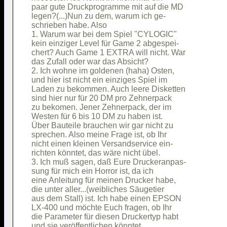
paar gute Druckprogramme mit auf die MD 

legen?(...)Nun zu dem, warum ich ge-    

schrieben habe. Also                    

1. Warum war bei dem Spiel "CYLOGIC"    

kein einziger Level für Game 2 abgespei-

chert? Auch Game 1 EXTRA will nicht. War

das Zufall oder war das Absicht?        

2. Ich wohne im goldenen (haha) Osten,  

und hier ist nicht ein einziges Spiel im

Laden zu bekommen. Auch leere Disketten 

sind hier nur für 20 DM pro Zehnerpack  

zu bekomen. Jener Zehnerpack, der im    

Westen für 6 bis 10 DM zu haben ist.    

Über Bauteile brauchen wir gar nicht zu 

sprechen. Also meine Frage ist, ob Ihr  

nicht einen kleinen Versandservice ein- 

richten könntet, das wäre nicht übel.   

3. Ich muß sagen, daß Eure Druckeranpas-

sung für mich ein Horror ist, da ich    

eine Anleitung für meinen Drucker habe, 

die unter aller...(weibliches Säugetier 

aus dem Stall) ist. Ich habe einen EPSON

LX-400 und möchte Euch fragen, ob Ihr   

die Parameter für diesen Druckertyp habt

und sie veröffentlichen könntet.        
