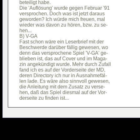
beteiligt habe.                         

Die 'Auflösung' wurde gegen Februar '91 

versprochen. Doch was ist jetzt daraus  

geworden? Ich würde mich freuen, mal    

wieder was davon zu hören, bzw. zu se-  

hen...                                  

B) V-GA                                 

Fast schon wäre ein Leserbrief mit der  

Beschwerde darüber fällig gewesen, wo   

denn das versprochene Spiel 'V-GA' ge-  

blieben ist, das auf Cover und im Maga- 

zin angekündigt wurde. Mehr durch Zufall

fand ich es auf der Vorderseite der MD, 

deren Directory ich nur in Ausnahmefäl- 

len lade. Es wäre also sinnvoll gewesen,

die Anleitung mit dem Zusatz zu verse-  

hen, daß das Spiel diesmal auf der Vor- 
