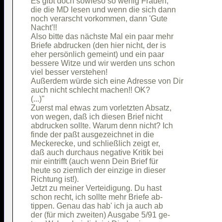
Es gibt doch sowieso so wenig Frauen,   

die die MD lesen und wenn die sich dann 

noch verarscht vorkommen, dann 'Gute    

Nacht'!!                                

Also bitte das nächste Mal ein paar mehr

Briefe abdrucken (den hier nicht, der is

eher persönlich gemeint) und ein paar   

bessere Witze und wir werden uns schon  

viel besser verstehen!                  

Außerdem würde sich eine Adresse von Dir

auch nicht schlecht machen!! OK?        

(...)"                                  

Zuerst mal etwas zum vorletzten Absatz, 

von wegen, daß ich diesen Brief nicht   

abdrucken sollte. Warum denn nicht? Ich 

finde der paßt ausgezeichnet in die     

Meckerecke, und schließlich zeigt er,   

daß auch durchaus negative Kritik bei   

mir eintrifft (auch wenn Dein Brief für 

heute so ziemlich der einzige in dieser 

Richtung ist!).                         

Jetzt zu meiner Verteidigung. Du hast   

schon recht, ich sollte mehr Briefe ab- 

tippen. Genau das hab' ich ja auch ab   

der (für mich zweiten) Ausgabe 5/91 ge- 
