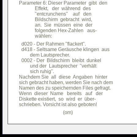
Parameter 6: Dieser Parameter  gibt  den

             Effekt,   der  während  des

             "entcrunchens"    auf   den

             Bildschirm  gebracht  wird,

             an.  Sie  müssen  eine  der

             folgenden Hex-Zahlen   aus-

  d020 - Der Rahmen "flackert".         

  d418 - Seltsame Geräusche klingen  aus

         dem Lautsprecher.              

  0002 - Der  Bildschirm  bleibt  dunkel

         und der  Lautsprecher  "verhält

         sich ruhig".                   

Nachdem Sie  all  diese  Angaben  hinter

sich gebracht haben, werden Sie nach dem

Namen des zu speichernden Files gefragt.

Wenn  dieser  Name   bereits   auf   der

Diskette existiert,  so  wird  er  über-
