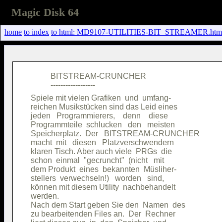
Magic Disk 64
home
to index
to html: MD9107-UTILITIES-BIT_STREAMER.htm
          BITSTREAM-CRUNCHER            

Spiele mit vielen Grafiken  und  umfang-

reichen Musikstücken sind das Leid eines

jeden   Programmierers,    denn    diese

Programmteile  schlucken   den   meisten

Speicherplatz.  Der   BITSTREAM-CRUNCHER

macht  mit   diesen   Platzverschwendern

klaren Tisch. Aber auch viele  PRGs  die

schon  einmal  "gecruncht"  (nicht   mit

dem Produkt  eines  bekannten  Müsliher-

stellers  verwechseln!)   worden   sind,

können mit diesem Utility  nachbehandelt

werden.                                 

Nach dem Start geben Sie den  Namen  des

zu bearbeitenden Files an.  Der  Rechner
