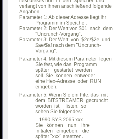
liest dieses nun  in  den  Speicher  und

verlangt von Ihnen anschließend folgende

Angaben:                                

Parameter 1: Ab dieser Adresse liegt Ihr

             Programm im Speicher.      

Parameter 2: Der Wert von $01  nach  dem

             "Uncrunch-Vorgang".        

Parameter 3: Der Wert  von  $2d/$2e  und

             $ae/$af nach dem "Uncrunch-

Parameter 4: Mit diesem Parameter  legen

             Sie fest, wie das  Programm

             später    gestartet  werden

             soll. Sie  können  entweder

             eine Hex-Adresse  oder  RUN

Parameter 5: Wenn Sie ein File, das  mit

             dem  BITSTREAMER  gecruncht

             worden  ist,    listen,  so

                1990 SYS 2065 xxx       

             Sie   können    nun    Ihre

             Initialen   eingeben,   die

             später "xxx" ersetzen.     
