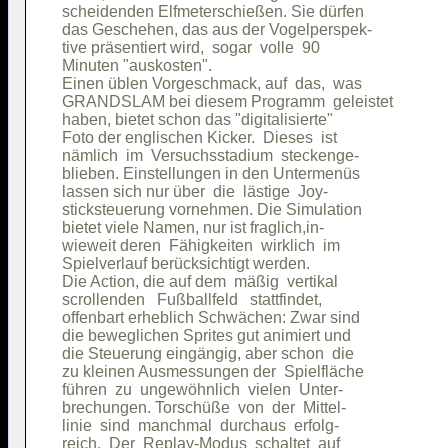
scheidenden Elfmeterschießen. Sie dürfen

das Geschehen, das aus der Vogelperspek-

tive präsentiert wird,  sogar  volle  90

Minuten "auskosten".                    

Einen üblen Vorgeschmack, auf  das,  was

GRANDSLAM bei diesem Programm  geleistet

haben, bietet schon das "digitalisierte"

Foto der englischen Kicker.  Dieses  ist

nämlich  im  Versuchsstadium  steckenge-

blieben. Einstellungen in den Untermenüs

lassen sich nur über  die  lästige  Joy-

sticksteuerung vornehmen. Die Simulation

bietet viele Namen, nur ist fraglich,in-

wieweit deren  Fähigkeiten  wirklich  im

Spielverlauf berücksichtigt werden.     

Die Action, die auf dem  mäßig  vertikal

scrollenden   Fußballfeld   stattfindet,

offenbart erheblich Schwächen: Zwar sind

die beweglichen Sprites gut animiert und

die Steuerung eingängig, aber schon  die

zu kleinen Ausmessungen der  Spielfläche

führen  zu  ungewöhnlich  vielen  Unter-

brechungen. Torschüße  von  der  Mittel-

linie  sind  manchmal  durchaus  erfolg-

reich.  Der  Replay-Modus  schaltet  auf
