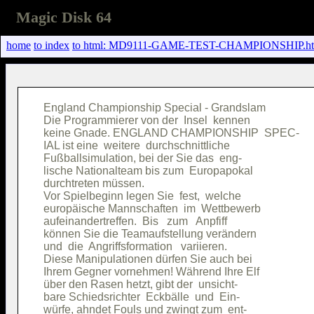
Magic Disk 64
home
to index
to html: MD9111-GAME-TEST-CHAMPIONSHIP.ht
England Championship Special - Grandslam

Die Programmierer von der  Insel  kennen

keine Gnade. ENGLAND CHAMPIONSHIP  SPEC-

IAL ist eine  weitere  durchschnittliche

Fußballsimulation, bei der Sie das  eng-

lische Nationalteam bis zum  Europapokal

durchtreten müssen.                     

Vor Spielbeginn legen Sie  fest,  welche

europäische Mannschaften  im  Wettbewerb

aufeinandertreffen.  Bis   zum   Anpfiff

können Sie die Teamaufstellung verändern

und  die  Angriffsformation   variieren.

Diese Manipulationen dürfen Sie auch bei

Ihrem Gegner vornehmen! Während Ihre Elf

über den Rasen hetzt, gibt der  unsicht-

bare Schiedsrichter  Eckbälle  und  Ein-

würfe, ahndet Fouls und zwingt zum  ent-
