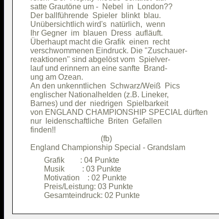
satte Grautöne um -  Nebel  in  London??

Der ballführende  Spieler  blinkt  blau.

Unübersichtlich wird's  natürlich,  wenn

Ihr Gegner  im  blauen  Dress  aufläuft.

Überhaupt macht die Grafik  einen  recht

verschwommenen Eindruck. Die "Zuschauer-

reaktionen" sind abgelöst vom  Spielver-

lauf und erinnern an eine sanfte  Brand-

ung am Ozean.                           

An den unkenntlichen  Schwarz/Weiß  Pics

englischer Nationalhelden (z.B. Lineker,

Barnes) und der  niedrigen  Spielbarkeit

von ENGLAND CHAMPIONSHIP SPECIAL dürften

nur  leidenschaftliche  Briten  Gefallen

finden!!                                

                                    (fb)

       Grafik        : 04 Punkte        

       Musik         : 03 Punkte        

       Motivation    : 02 Punkte        

       Preis/Leistung: 03 Punkte        
