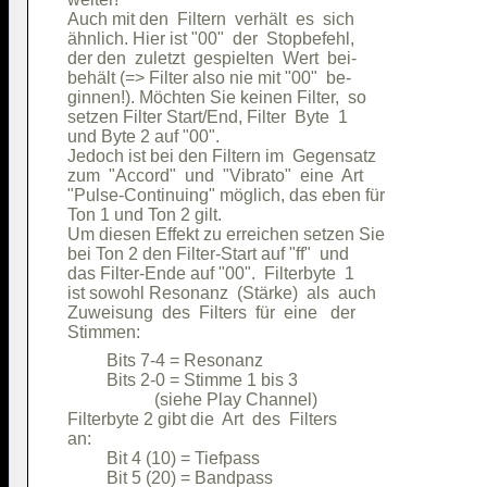
Auch mit den  Filtern  verhält  es  sich

ähnlich. Hier ist "00"  der  Stopbefehl,

der den  zuletzt  gespielten  Wert  bei-

behält (=> Filter also nie mit "00"  be-

ginnen!). Möchten Sie keinen Filter,  so

setzen Filter Start/End, Filter  Byte  1

und Byte 2 auf "00".                    

Jedoch ist bei den Filtern im  Gegensatz

zum  "Accord"  und  "Vibrato"  eine  Art

"Pulse-Continuing" möglich, das eben für

Ton 1 und Ton 2 gilt.                   

Um diesen Effekt zu erreichen setzen Sie

bei Ton 2 den Filter-Start auf "ff"  und

das Filter-Ende auf "00".  Filterbyte  1

ist sowohl Resonanz  (Stärke)  als  auch

Zuweisung  des  Filters  für  eine   der

         Bits 7-4 = Resonanz            

         Bits 2-0 = Stimme 1 bis 3      

                    (siehe Play Channel)

Filterbyte 2 gibt die  Art  des  Filters

an:                                     

         Bit 4 (10) = Tiefpass          

         Bit 5 (20) = Bandpass          
