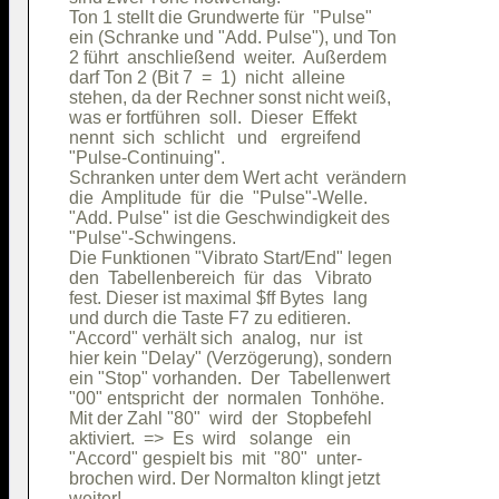
Ton 1 stellt die Grundwerte für  "Pulse"

ein (Schranke und "Add. Pulse"), und Ton

2 führt  anschließend  weiter.  Außerdem

darf Ton 2 (Bit 7  =  1)  nicht  alleine

stehen, da der Rechner sonst nicht weiß,

was er fortführen  soll.  Dieser  Effekt

nennt  sich  schlicht   und   ergreifend

"Pulse-Continuing".                     

Schranken unter dem Wert acht  verändern

die  Amplitude  für  die  "Pulse"-Welle.

"Add. Pulse" ist die Geschwindigkeit des

"Pulse"-Schwingens.                     

Die Funktionen "Vibrato Start/End" legen

den  Tabellenbereich  für  das   Vibrato

fest. Dieser ist maximal $ff Bytes  lang

und durch die Taste F7 zu editieren.    

"Accord" verhält sich  analog,  nur  ist

hier kein "Delay" (Verzögerung), sondern

ein "Stop" vorhanden.  Der  Tabellenwert

"00" entspricht  der  normalen  Tonhöhe.

Mit der Zahl "80"  wird  der  Stopbefehl

aktiviert.  =>  Es  wird   solange   ein

"Accord" gespielt bis  mit  "80"  unter-

brochen wird. Der Normalton klingt jetzt

weiter!                                 
