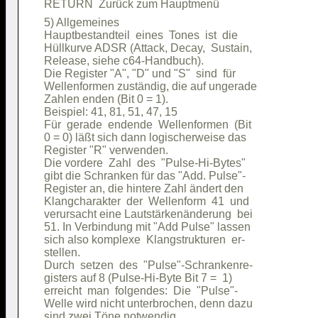
5) Allgemeines                          

Hauptbestandteil  eines  Tones  ist  die

Hüllkurve ADSR (Attack, Decay,  Sustain,

Release, siehe c64-Handbuch).           

Die Register "A", "D" und "S"  sind  für

Wellenformen zuständig, die auf ungerade

Zahlen enden (Bit 0 = 1).               

Beispiel: 41, 81, 51, 47, 15            

Für  gerade  endende  Wellenformen  (Bit

0 = 0) läßt sich dann logischerweise das

Register "R" verwenden.                 

Die vordere  Zahl  des  "Pulse-Hi-Bytes"

gibt die Schranken für das "Add. Pulse"-

Register an, die hintere Zahl ändert den

Klangcharakter  der  Wellenform  41  und

verursacht eine Lautstärkenänderung  bei

51. In Verbindung mit "Add Pulse" lassen

sich also komplexe  Klangstrukturen  er-

stellen.                                

Durch  setzen  des  "Pulse"-Schrankenre-

gisters auf 8 (Pulse-Hi-Byte Bit 7 =  1)

erreicht  man  folgendes:  Die  "Pulse"-

Welle wird nicht unterbrochen, denn dazu

sind zwei Töne notwendig.               
