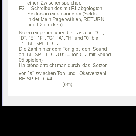
       einen Zwischenspeicher.          

F2   - Schreiben des mit F1 abgelegten  

       Sektors in einen anderen (Sektor 

       in der Main Page wählen, RETURN  

Noten eingeben über die  Tastatur:  "C",

"D", "E", "F", "G", "A", "H" und "0" bis

"7". BEISPIEL: C-3                      

Die Zahl hinter dem Ton gibt  den  Sound

an. BEISPIEL: C-3 05 = Ton C-3 mit Sound

05 spielen)                             

von "#" zwischen Ton  und   Okatvenzahl.

BEISPIEL: C#4                           
