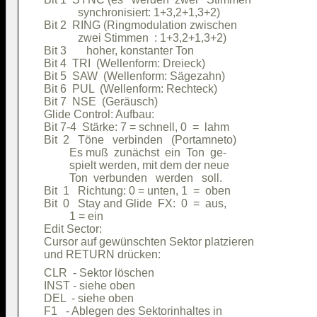
            synchronisiert: 1+3,2+1,3+2)

Bit 2  RING (Ringmodulation zwischen    

            zwei Stimmen  : 1+3,2+1,3+2)

Bit 3       hoher, konstanter Ton       

Bit 4  TRI  (Wellenform: Dreieck)       

Bit 5  SAW  (Wellenform: Sägezahn)      

Bit 6  PUL  (Wellenform: Rechteck)      

Bit 7  NSE  (Geräusch)                  

Glide Control: Aufbau:                  

Bit 7-4  Stärke: 7 = schnell, 0  =  lahm

Bit  2   Töne   verbinden   (Portamneto)

         Es muß  zunächst  ein  Ton  ge-

         spielt werden, mit dem der neue

         Ton  verbunden   werden   soll.

Bit  1   Richtung: 0 = unten, 1  =  oben

Bit  0   Stay and Glide  FX:  0  =  aus,

         1 = ein                        

Edit Sector:                            

Cursor auf gewünschten Sektor platzieren

CLR  - Sektor löschen                   

INST - siehe oben                       

DEL  - siehe oben                       

F1   - Ablegen des Sektorinhaltes in    
