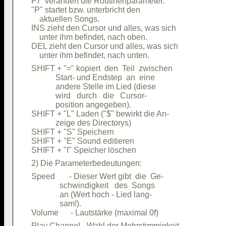
F7  verändert die Routinenparameter.    

"P" startet bzw. unterbricht den        

    aktuellen Songs.                    

INS zieht den Cursor und alles, was sich

    unter ihm befindet, nach oben.      

DEL zieht den Cursor und alles, was sich

SHIFT + "=" kopiert  den  Teil  zwischen

            Start- und Endstep  an  eine

            andere Stelle im Lied (diese

            wird   durch   die   Cursor-

            position angegeben).        

SHIFT + "L" Laden ("$" bewirkt die An-  

            zeige des Directorys)       

SHIFT + "S" Speichern                   

SHIFT + "E" Sound editieren             

Speed       - Dieser Wert gibt  die  Ge-

              schwindigkeit   des  Songs

              an (Wert hoch - Lied lang-

              sam!).                    

Play Channel - Wahl der Mehrstimmigkeit 
