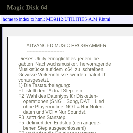
Magic Disk 64
home
to index
to html: MD9112-UTILITIES-A.M.P.html
       ADVANCED MUSIC PROGRAMMER        

Dieses Utility ermöglicht es  jedem  be-

gabten  Nachwuchsmusiker,  hervorragende

Musikstücke auf dem  c64  zu  schreiben.

Gewisse Vorkenntnisse  werden  natürlich

vorausgesetzt.                          

1) Die Tastaturbelegung:                

F1  stellt den "Actual Step" ein.       

F2  Wahl des Datentyps für Disketten-   

    operationen (SNG = Song, DAT = Lied 

    ohne Playerroutine, NOT = Nur Noten-

    daten und VOI = Nur Sounds).        

F3  setzt den Startstep.                

F5  definiert den Endstep (den angege-  

    benen Step ausgeschlossen!)         
