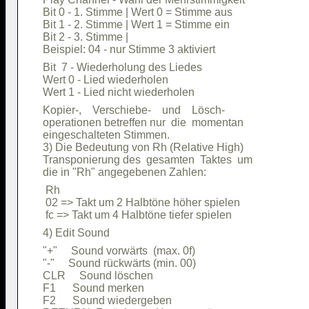
Bit 0 - 1. Stimme | Wert 0 = Stimme aus 

Bit 1 - 2. Stimme | Wert 1 = Stimme ein 

Bit 2 - 3. Stimme |                     

Bit  7 - Wiederholung des Liedes        

Wert 0 - Lied wiederholen               

Kopier-,    Verschiebe-    und    Lösch-

operationen betreffen nur  die  momentan

eingeschalteten Stimmen.                

3) Die Bedeutung von Rh (Relative High) 

Transponierung des  gesamten  Taktes  um

 Rh                                     

 02 => Takt um 2 Halbtöne höher spielen 

"+"     Sound vorwärts  (max. 0f)       

"-"     Sound rückwärts (min. 00)       

CLR     Sound löschen                   

F1      Sound merken                    

F2      Sound wiedergeben               
