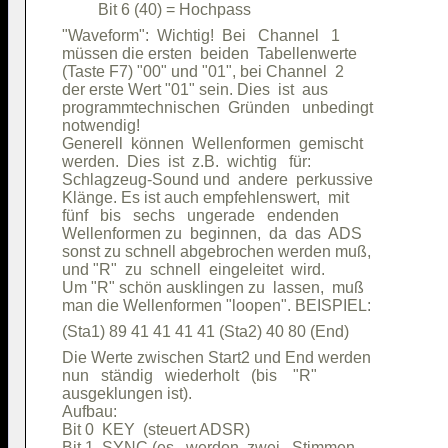
"Waveform":  Wichtig!  Bei   Channel   1

müssen die ersten  beiden  Tabellenwerte

(Taste F7) "00" und "01", bei Channel  2

der erste Wert "01" sein. Dies  ist  aus

programmtechnischen  Gründen   unbedingt

notwendig!                              

Generell  können  Wellenformen  gemischt

werden.  Dies  ist  z.B.  wichtig   für:

Schlagzeug-Sound und  andere  perkussive

Klänge. Es ist auch empfehlenswert,  mit

fünf   bis   sechs   ungerade   endenden

Wellenformen zu  beginnen,  da  das  ADS

sonst zu schnell abgebrochen werden muß,

und "R"  zu  schnell  eingeleitet  wird.

Um "R" schön ausklingen zu  lassen,  muß

Die Werte zwischen Start2 und End werden

nun   ständig   wiederholt   (bis    "R"

ausgeklungen ist).                      

Aufbau:                                 

Bit 0  KEY  (steuert ADSR)              

Bit 1  SYNC (es   werden  zwei   Stimmen
