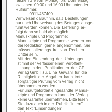
reichen Sie von  Montag  bis  Donnerstag

zwischen  09:00 und 16:00 Uhr  unter der

Rufnummer:                              

              0911/457400               

Wir weisen darauf hin, daß  Bestellungen

nur nach Überweisung des Betrages ausge-

führt werden können. Die  Lieferung  er-

folgt dann so bald als möglich.         

Manuskripte und Programme:              

  Manuskripte und Programme  werden  von

  der Redaktion  gerne  angenommen.  Sie

  müssen  allerdings  frei  von  Rechten

  Dritter sein.                         

  Mit  der  Einsendung  der   Unterlagen

  stimmt der Verfasser einer  Veröffent-

  lichung in den  Publikationen  der  CP

  Verlag GmbH zu. Eine  Gewähr  für  die

  Richtigkeit  der  Angaben  kann  trotz

  sorgfältiger Prüfung vom Verlag  nicht

  übernommen werden.                    

  Für unaufgefordert eingesandte  Manus-

  kripte und Programam kann  der  Verlag

  keine Garantie übernehmen. Bitte lesen

  Sie dazu auch in der  Rubrik  "Intern"

  den Text "Einsendungen"!              
