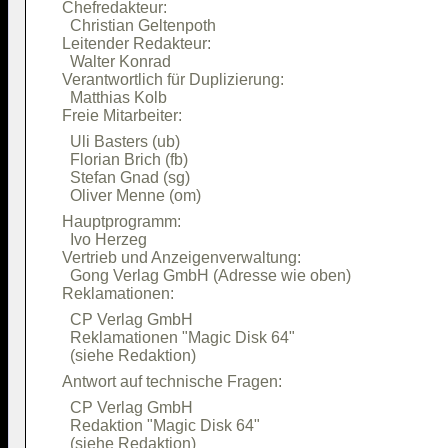
Chefredakteur:                          

  Christian Geltenpoth                  

Leitender Redakteur:                    

  Walter Konrad                         

Verantwortlich für Duplizierung:        

  Matthias Kolb                         

  Uli Basters (ub)                      

  Florian Brich (fb)                    

  Stefan Gnad (sg)                      

Hauptprogramm:                          

  Ivo Herzeg                            

Vertrieb und Anzeigenverwaltung:        

  Gong Verlag GmbH (Adresse wie oben)   

  CP Verlag GmbH                        

  Reklamationen "Magic Disk 64"         

  CP Verlag GmbH                        

  Redaktion "Magic Disk 64"             
