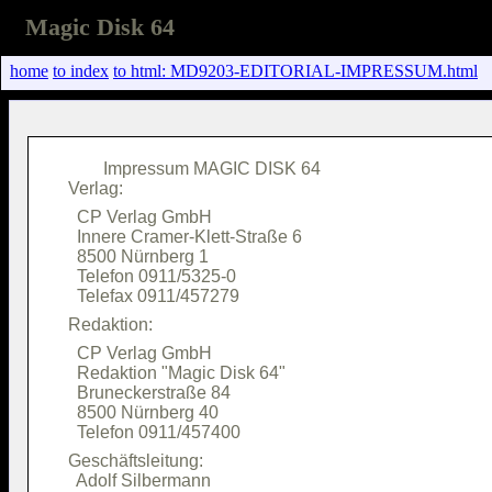
Magic Disk 64
home
to index
to html: MD9203-EDITORIAL-IMPRESSUM.html
        Impressum MAGIC DISK 64         

  CP Verlag GmbH                        

  Innere Cramer-Klett-Straße 6          

  8500 Nürnberg 1                       

  Telefon 0911/5325-0                   

  CP Verlag GmbH                        

  Redaktion "Magic Disk 64"             

  Bruneckerstraße 84                    

  8500 Nürnberg 40                      

Geschäftsleitung:                       

  Adolf Silbermann                      
