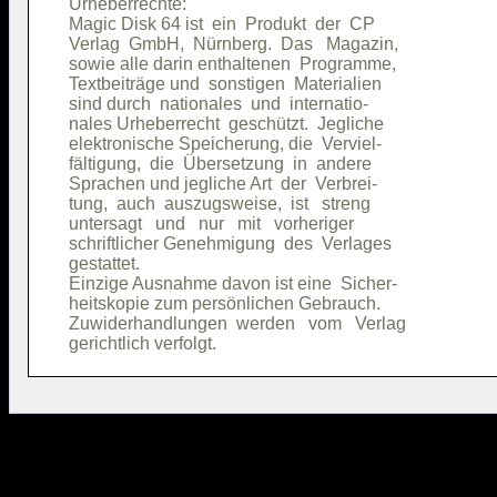
Urheberrechte:                          

Magic Disk 64 ist  ein  Produkt  der  CP

Verlag  GmbH,  Nürnberg.  Das   Magazin,

sowie alle darin enthaltenen  Programme,

Textbeiträge und  sonstigen  Materialien

sind durch  nationales  und  internatio-

nales Urheberrecht  geschützt.  Jegliche

elektronische Speicherung, die  Verviel-

fältigung,  die  Übersetzung  in  andere

Sprachen und jegliche Art  der  Verbrei-

tung,  auch  auszugsweise,  ist   streng

untersagt   und   nur   mit   vorheriger

schriftlicher Genehmigung  des  Verlages

gestattet.                              

Einzige Ausnahme davon ist eine  Sicher-

heitskopie zum persönlichen Gebrauch.   

Zuwiderhandlungen  werden   vom   Verlag
