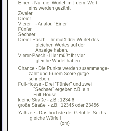
Einer  - Nur die  Würfel  mit  dem  Wert

         eins werden gezählt.           

Zweier                                  

Dreier                                  

Vierer    - Analog "Einer"              

Fünfer                                  

Sechser                                 

Dreier-Pasch - Ihr müßt drei Würfel des 

               gleichen Wertes auf der  

               Anzeige haben.           

Vierer-Pasch - Hier müßt Ihr vier       

Chance - Die Punkte werden zusammenge-  

         zählt und Eurem Score gutge-   

         schrieben.                     

Full-House - Drei "Fünfer" und zwei     

             "Sechser" ergeben z.B. ein 

             Full-House.                

kleine Straße - z.B.: 1234 6            

Yathzee - Das höchste der Gefühle! Sechs

          gleiche Würfel!               
