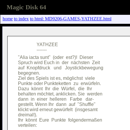
Magic Disk 64
home
to index
to html: MD9206-GAMES-YATHZEE.html
                YATHZEE                 

"Alia iacta sunt"  (oder  est?)!  Dieser

Spruch wird Euch in  der  nächsten  Zeit

auf  Knopfdruck   und   Joystickbewegung

begegnen.                               

Ziel des Spiels ist es, möglichst  viele

Punkte oder Punkteketten  zu  erwürfeln.

Dazu  könnt  Ihr  die  Würfel,  die  Ihr

behalten möchtet, anklicken. Sie  werden

dann  in  einer  helleren   Farbe   dar-

gestellt. Wenn Ihr  dann  auf  "Shuffle"

klickt wird erneut gewürfelt  (insgesamt

dreimal!).                              

Ihr  könnt  Eure  Punkte  folgendermaßen
