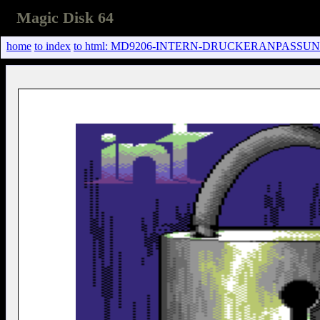
Magic Disk 64
home
to index
to html: MD9206-INTERN-DRUCKERANPASSUNG