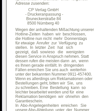
             CP Verlag GmbH             

          - Druckeranpassung -          

           Bruneckerstraße 84           

Wegen der anhaltenden Mißachtung unserer

Hotline-Zeiten  haben  wir  beschlossen,

die Hotline nun nicht  mehr  Donnerstags

für etwaige  Anrufer  zur  Verfügung  zu

stellen.  In  letzter  Zeit   hat   sich

gezeigt,  daß  sowieso   die   wenigsten

diesen Service in Anspruch nehmen. Statt

dessen rufen die meisten dann  an,  wenn

es Ihnen gerade einfällt. In  dringenden

Fällen erreichen Sie uns auch  weiterhin

unter der bekannten Nummer 0911-457400. 

Wenn es allerdings um Reklamationen oder

Bestellungen geht, bitten wir  Sie,  uns

zu schreiben. Eine  Bestellung  kann  so

leichter bearbeitet werden und für  eine

Reklamation benötigen  wir  ohnehin  den

Garantieschein.                         

In  Abo-Angelegenheiten  erreichen   Sie
