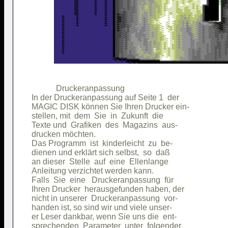
            Druckeranpassung            

In der Druckeranpassung auf Seite 1  der

MAGIC DISK können Sie Ihren Drucker ein-

stellen, mit  dem  Sie  in  Zukunft  die

Texte und  Grafiken  des  Magazins  aus-

drucken möchten.                        

Das Programm  ist  kinderleicht  zu  be-

dienen und erklärt sich selbst,  so  daß

an dieser  Stelle  auf  eine  Ellenlange

Anleitung verzichtet werden kann.       

Falls  Sie  eine   Druckeranpassung  für

Ihren Drucker  herausgefunden haben, der

nicht in unserer  Druckeranpassung  vor-

handen ist, so sind wir und viele unser-

er Leser dankbar, wenn Sie uns die  ent-

sprechenden  Parameter  unter  folgender
