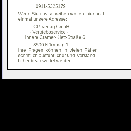
Wenn Sie uns schreiben wollen, hier noch

             CP-Verlag GmbH             

          - Vertriebsservice -          

             8500 Nürnberg 1            

Ihre  Fragen  können  in  vielen  Fällen

schriftlich ausführlicher und  verständ-
