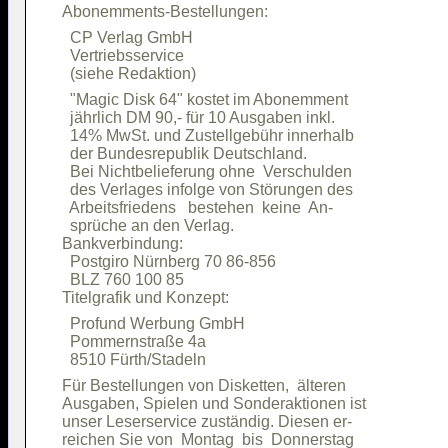
  CP Verlag GmbH                        

  Vertriebsservice                      

  "Magic Disk 64" kostet im Abonemment  

  jährlich DM 90,- für 10 Ausgaben inkl.

  14% MwSt. und Zustellgebühr innerhalb 

  der Bundesrepublik Deutschland.       

  Bei Nichtbelieferung ohne  Verschulden

  des Verlages infolge von Störungen des

  Arbeitsfriedens   bestehen  keine  An-

  sprüche an den Verlag.                

Bankverbindung:                         

  Postgiro Nürnberg 70 86-856           

  BLZ 760 100 85                        

  Profund Werbung GmbH                  

  Pommernstraße 4a                      

Für Bestellungen von Disketten,  älteren

Ausgaben, Spielen und Sonderaktionen ist

unser Leserservice zuständig. Diesen er-

reichen Sie von  Montag  bis  Donnerstag
