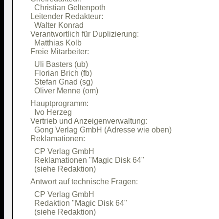
  Christian Geltenpoth                  

Leitender Redakteur:                    

  Walter Konrad                         

Verantwortlich für Duplizierung:        

  Matthias Kolb                         

  Uli Basters (ub)                      

  Florian Brich (fb)                    

  Stefan Gnad (sg)                      

Hauptprogramm:                          

  Ivo Herzeg                            

Vertrieb und Anzeigenverwaltung:        

  Gong Verlag GmbH (Adresse wie oben)   

  CP Verlag GmbH                        

  Reklamationen "Magic Disk 64"         

  CP Verlag GmbH                        

  Redaktion "Magic Disk 64"             
