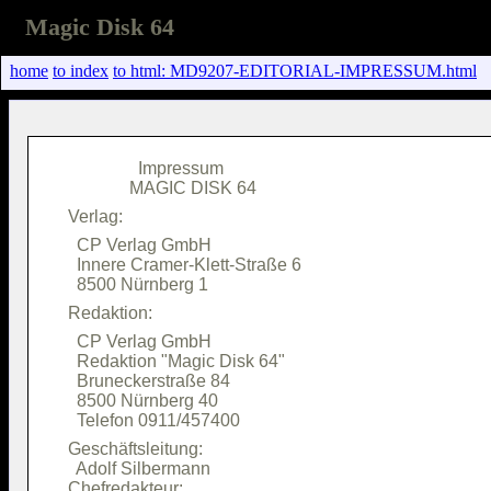
Magic Disk 64
home
to index
to html: MD9207-EDITORIAL-IMPRESSUM.html
                Impressum               

  CP Verlag GmbH                        

  Innere Cramer-Klett-Straße 6          

  CP Verlag GmbH                        

  Redaktion "Magic Disk 64"             

  Bruneckerstraße 84                    

  8500 Nürnberg 40                      

Geschäftsleitung:                       

  Adolf Silbermann                      

Chefredakteur:                          
