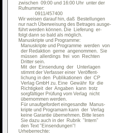
zwischen  09:00 und 16:00 Uhr  unter der

Rufnummer:                              

              0911/457400               

Wir weisen darauf hin, daß  Bestellungen

nur nach Überweisung des Betrages ausge-

führt werden können. Die  Lieferung  er-

folgt dann so bald als möglich.         

Manuskripte und Programme:              

  Manuskripte und Programme  werden  von

  der Redaktion  gerne  angenommen.  Sie

  müssen  allerdings  frei  von  Rechten

  Dritter sein.                         

  Mit  der  Einsendung  der   Unterlagen

  stimmt der Verfasser einer  Veröffent-

  lichung in den  Publikationen  der  CP

  Verlag GmbH zu. Eine  Gewähr  für  die

  Richtigkeit  der  Angaben  kann  trotz

  sorgfältiger Prüfung vom Verlag  nicht

  übernommen werden.                    

  Für unaufgefordert eingesandte  Manus-

  kripte und Programam kann  der  Verlag

  keine Garantie übernehmen. Bitte lesen

  Sie dazu auch in der  Rubrik  "Intern"

  den Text "Einsendungen"!              

Urheberrechte:                          
