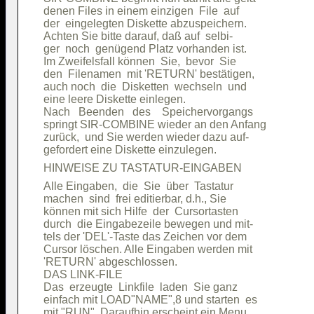
denen Files in einem einzigen  File  auf

der  eingelegten Diskette abzuspeichern.

Achten Sie bitte darauf, daß auf  selbi-

ger  noch  genügend Platz vorhanden ist.

Im Zweifelsfall können  Sie,  bevor  Sie

den  Filenamen  mit 'RETURN' bestätigen,

auch noch  die  Disketten  wechseln  und

eine leere Diskette einlegen.           

Nach   Beenden   des    Speichervorgangs

springt SIR-COMBINE wieder an den Anfang

zurück,  und Sie werden wieder dazu auf-

Alle Eingaben,  die  Sie  über  Tastatur

machen  sind  frei editierbar, d.h., Sie

können mit sich Hilfe  der  Cursortasten

durch  die Eingabezeile bewegen und mit-

tels der 'DEL'-Taste das Zeichen vor dem

Cursor löschen. Alle Eingaben werden mit

'RETURN' abgeschlossen.                 

DAS LINK-FILE                           

Das  erzeugte  Linkfile  laden  Sie ganz

einfach mit LOAD"NAME",8 und starten  es

mit "RUN". Daraufhin erscheint ein Menu,
