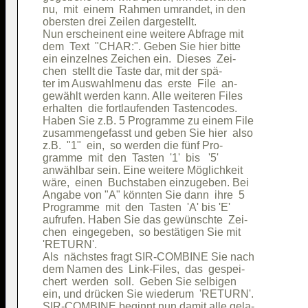
nu,  mit  einem  Rahmen umrandet, in den

obersten drei Zeilen dargestellt.       

Nun erscheinent eine weitere Abfrage mit

dem  Text  "CHAR:". Geben Sie hier bitte

ein einzelnes Zeichen ein.  Dieses  Zei-

chen  stellt die Taste dar, mit der spä-

ter im Auswahlmenu das  erste  File  an-

gewählt werden kann. Alle weiteren Files

erhalten  die fortlaufenden Tastencodes.

Haben Sie z.B. 5 Programme zu einem File

zusammengefasst und geben Sie hier  also

z.B.  "1"  ein,  so werden die fünf Pro-

gramme  mit  den  Tasten  '1'  bis   '5'

anwählbar sein. Eine weitere Möglichkeit

wäre,  einen  Buchstaben einzugeben. Bei

Angabe von "A" könnten Sie dann  ihre  5

Programme  mit  den  Tasten  'A' bis 'E'

aufrufen. Haben Sie das gewünschte  Zei-

chen  eingegeben,  so bestätigen Sie mit

'RETURN'.                               

Als  nächstes fragt SIR-COMBINE Sie nach

dem Namen des  Link-Files,  das  gespei-

chert  werden  soll.  Geben Sie selbigen

ein, und drücken Sie wiederum  'RETURN'.

SIR-COMBINE beginnt nun damit alle gela-
