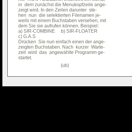
in  dem zunächst die Menukopfzeile ange-

zeigt wird. In den Zeilen darunter  ste-

hen  nun  die selektierten Filenamen je-

weils mit einem Buchstaben versehen, mit

dem Sie sie aufrufen können. Beispiel:  

a) SIR-COMBINE     b) SIR-FLOATER       

c) G.A.S                                

Drücken  Sie nun einfach einen der ange-

zeigten Buchstaben. Nach  kurzer  Warte-

zeit  wird  das  angewählte Programm ge-
