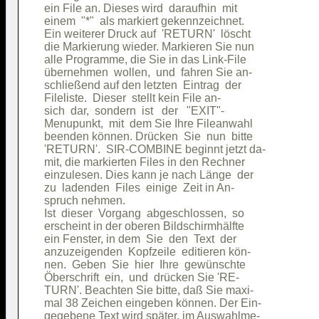
ein File an. Dieses wird  daraufhin  mit

einem  "*"  als markiert gekennzeichnet.

Ein weiterer Druck auf  'RETURN'  löscht

die Markierung wieder. Markieren Sie nun

alle Programme, die Sie in das Link-File

übernehmen  wollen,  und  fahren Sie an-

schließend auf den letzten  Eintrag  der

Fileliste.  Dieser  stellt kein File an-

sich  dar,  sondern  ist   der   "EXIT"-

Menupunkt,  mit  dem Sie Ihre Fileanwahl

beenden können. Drücken  Sie  nun  bitte

'RETURN'.  SIR-COMBINE beginnt jetzt da-

mit, die markierten Files in den Rechner

einzulesen. Dies kann je nach Länge  der

zu  ladenden  Files  einige  Zeit in An-

spruch nehmen.                          

Ist  dieser  Vorgang  abgeschlossen,  so

erscheint in der oberen Bildschirmhälfte

ein Fenster, in dem  Sie  den  Text  der

anzuzeigenden  Kopfzeile  editieren kön-

nen.  Geben  Sie  hier  Ihre  gewünschte

Öberschrift  ein,  und  drücken Sie 'RE-

TURN'. Beachten Sie bitte, daß Sie maxi-

mal 38 Zeichen eingeben können. Der Ein-

gegebene Text wird später, im Auswahlme-
