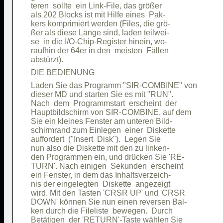
teren  sollte  ein Link-File, das größer

als 202 Blocks ist mit Hilfe eines  Pak-

kers komprimiert werden (Files, die grö-

ßer als diese Länge sind, laden teilwei-

se  in die I/O-Chip-Register hinein, wo-

raufhin der 64er in den  meisten  Fällen

Laden Sie das Programm "SIR-COMBINE" von

dieser MD und starten Sie es mit "RUN". 

Nach  dem  Programmstart  erscheint  der

Hauptbildschirm von SIR-COMBINE, auf dem

Sie ein kleines Fenster am unteren Bild-

schirmrand zum Einlegen  einer  Diskette

auffordert  ("Insert  Disk").  Legen Sie

nun also die Diskette mit den zu linken-

den Programmen ein, und drücken Sie 'RE-

TURN'. Nach einigen  Sekunden  erscheint

ein Fenster, in dem das Inhaltsverzeich-

nis der eingelegten  Diskette  angezeigt

wird. Mit den Tasten 'CRSR UP' und 'CRSR

DOWN' können Sie nun einen reversen Bal-

ken durch die Fileliste  bewegen.  Durch

Betätigen  der 'RETURN'-Taste wählen Sie
