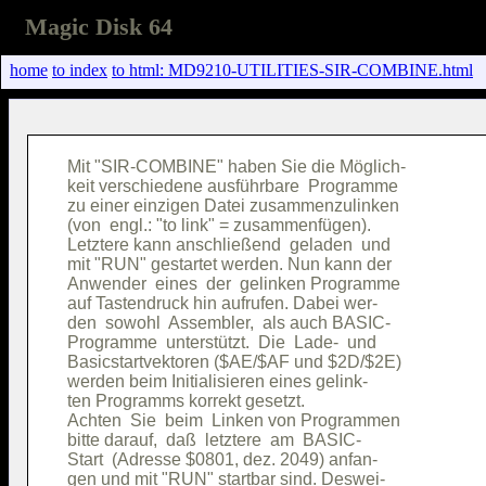
Magic Disk 64
home
to index
to html: MD9210-UTILITIES-SIR-COMBINE.html
Mit "SIR-COMBINE" haben Sie die Möglich-

keit verschiedene ausführbare  Programme

zu einer einzigen Datei zusammenzulinken

(von  engl.: "to link" = zusammenfügen).

Letztere kann anschließend  geladen  und

mit "RUN" gestartet werden. Nun kann der

Anwender  eines  der  gelinken Programme

auf Tastendruck hin aufrufen. Dabei wer-

den  sowohl  Assembler,  als auch BASIC-

Programme  unterstützt.  Die  Lade-  und

Basicstartvektoren ($AE/$AF und $2D/$2E)

werden beim Initialisieren eines gelink-

ten Programms korrekt gesetzt.          

Achten  Sie  beim  Linken von Programmen

bitte darauf,  daß  letztere  am  BASIC-

Start  (Adresse $0801, dez. 2049) anfan-

gen und mit "RUN" startbar sind. Deswei-
