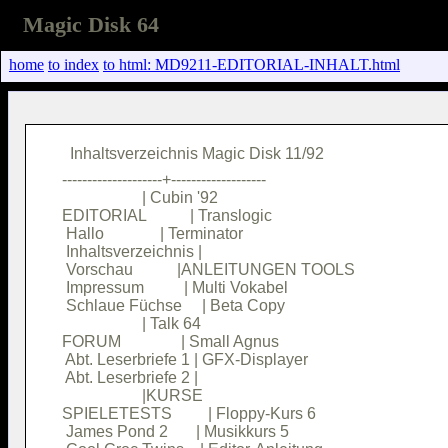
Magic Disk 64
home
to index
to html: MD9211-EDITORIAL-INHALT.html
--------------------+-------------------

                    | Cubin '92         

EDITORIAL           | Translogic        

 Hallo              | Terminator        

 Inhaltsverzeichnis |                   

 Vorschau           |ANLEITUNGEN TOOLS  

 Impressum          | Multi Vokabel     

 Schlaue Füchse     | Beta Copy         

                    | Talk 64           

FORUM               | Small Agnus       

 Abt. Leserbriefe 1 | GFX-Displayer     

 Abt. Leserbriefe 2 |                   

                    |KURSE              

SPIELETESTS         | Floppy-Kurs 6     

 James Pond 2       | Musikkurs 5       
