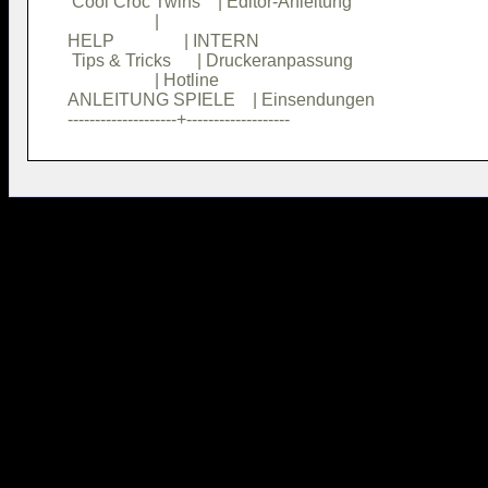
 Cool Croc Twins    | Editor-Anleitung  

                    |                   

HELP                | INTERN            

 Tips & Tricks      | Druckeranpassung  

                    | Hotline           

ANLEITUNG SPIELE    | Einsendungen      
