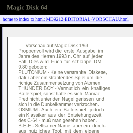
Magic Disk 64
home
to index
to html: MD9212-EDITORIAL-VORSCHAU.html
      Vorschau auf Magic Disk 1/93      

Proppenvoll wird die  erste  Ausgabe  im

Jahre des Herren 1993 n. Chr. auf  jeden

Fall. Dies wird  Euch  für  schlappe  DM

9,80 geboten:                           

PLUTONIUM - Keine verstrahlte  Diskette,

dafür aber ein strahlendes Spiel um  die

richige Zusammensetzung von Atomen.     

THUNDER BOY - Vermutlich  ein  knalliges

Ballerspiel, sonst hätte es sich  Maniac

Fred nicht unter den Nagel gerissen  und

sich in die Dunkelkammer verkrochen.    

OSMIUM - Auch  ein  Ballerspiel,  jedoch

ein Klassiker  aus  der  Entstehungszeit

des C-64 - muß man gesehen haben.       

B-E-E - Seltsamer Name, aber ein  durch-

aus  nützliches  Tool,  mit  dem  eigene
