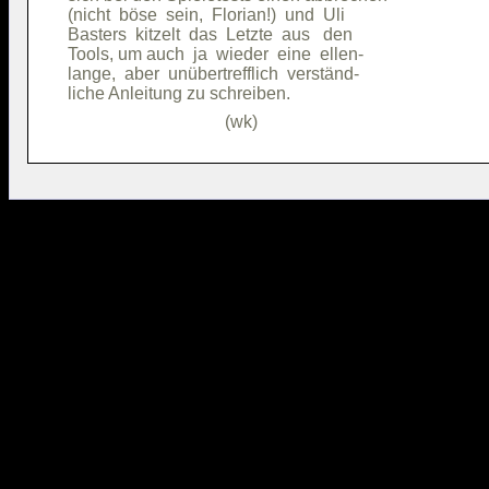
(nicht  böse  sein,  Florian!)  und  Uli

Basters  kitzelt  das  Letzte  aus   den

Tools, um auch  ja  wieder  eine  ellen-

lange,  aber  unübertrefflich  verständ-
