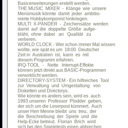
Basicerweiterungen erstellt werden.     

THE MUSIC  MIXER  -  Klänge  wie  unsere

Menümusik könnte  damit  jeder  ambitio-

nierte Hobbykomponist hinkriegen.       

MULTI  X-PANDER  -  Zeichensätze  werden

damit  auf  die  doppelte  Größe  aufge-

bläht,  ohne  dabei   an   Qualität   zu

verlieren.                              

WORLD CLOCK - Wer schon immer Mal wissen

wollte, wie spät es um  18:00  Deutscher

Zeit in  Australien  ist,  kann  es  mit

diesem Programm erfahren.               

IRQ-TOOL   -   Nette   Interrupt-Effekte

können jetzt direkt aus BASIC-Programmen

verwirklicht werden.                    

DIRECTORY-SYSTEM - Ein hilfreiches  Tool

zur  Verwaltung  und  Umgestaltung   von

Disketten und Directorys.               

Wie könnte es anders sein, wird es  auch

1993 unseren  Professor  Plodder  geben,

der sich um die Leserpost kümmert.  Auch

unser Herr Menne bleibt  uns  treu,  der

die  Beschreibung  der  Spiele  und  die

Help-Ecke betreut.  Florian  Brich  wird

sich bei den Spieletests einen abbrechen
