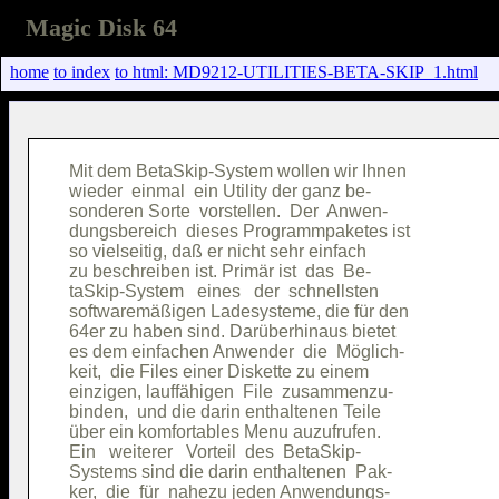
Magic Disk 64
home
to index
to html: MD9212-UTILITIES-BETA-SKIP_1.html
Mit dem BetaSkip-System wollen wir Ihnen

wieder  einmal  ein Utility der ganz be-

sonderen Sorte  vorstellen.  Der  Anwen-

dungsbereich  dieses Programmpaketes ist

so vielseitig, daß er nicht sehr einfach

zu beschreiben ist. Primär ist  das  Be-

taSkip-System   eines   der  schnellsten

softwaremäßigen Ladesysteme, die für den

64er zu haben sind. Darüberhinaus bietet

es dem einfachen Anwender  die  Möglich-

keit,  die Files einer Diskette zu einem

einzigen, lauffähigen  File  zusammenzu-

binden,  und die darin enthaltenen Teile

über ein komfortables Menu auzufrufen.  

Ein   weiterer   Vorteil  des  BetaSkip-

Systems sind die darin enthaltenen  Pak-

ker,  die  für  nahezu jeden Anwendungs-
