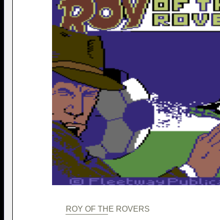
                  ROY OF THE ROVERS                  
