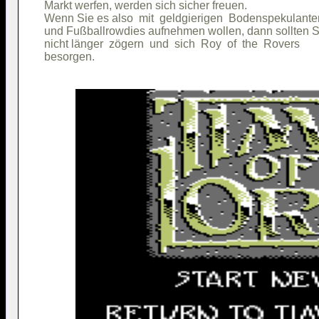
Markt werfen, werden sich sicher freuen.             

Wenn Sie es also  mit  geldgierigen  Bodenspekulanten
und Fußballrowdies aufnehmen wollen, dann sollten Si
nicht länger  zögern  und  sich  Roy  of  the  Rovers
