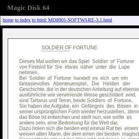
Magic Disk 64
home
to index
to html: MD8901-SOFTWARE-3.1.html
                  SOLDIER OF FORTUNE                 

Dieses Mal wollen wir das Spiel  Soldier  of  Fortune

von Firebird für  Sie  etwas  näher  unter  die  Lupe

nehmen.                                              

Bei  Soldier  of  Fortune  handelt  es  sich  um  ein

fantasievolles   Abenteuerspiel.   Die   Helden   der

Geschichte, die in der deutschen Anleitung auf ebenso

ausführliche wie verwirrende Weise geschildert  wird,

sind Tartarus und Teron, beide Soldiers  of  Fortune.

Sie haben die Aufgabe, ein  Gefängnis  des  Bösen  in

seiner ursprünglichen Form wieder herzustellen,  denn

das Böse ist entwichen und stellt nun, wie sollte  es

anders sein, eine Bedrohung für die Welt dar.        

Dazu holen sich die beiden erst einmal Rat bei  einem

weisen alten Mann, der dem einen der beiden  magisc