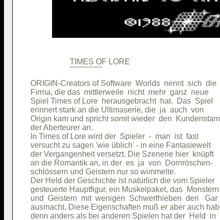
                    TIMES OF LORE                    

ORIGIN-Creators of Software  Worlds  nennt  sich  die

Firma, die das  mittlerweile  nicht  mehr  ganz  neue

Spiel Times of Lore  herausgebracht  hat.  Das  Spiel

erinnert stark an die Ultimaserie, die  ja  auch  von

Origin kam und spricht somit wieder  den  Kundenstam
der Aberteurer an.                                   

In Times of Lore wird der  Spieler  -  man  ist  fast

versucht zu sagen 'wie üblich' - in eine Fantasiewelt

der Vergangenheit versetzt. Die Szenerie hier  knüpft

an die Romantik an, in der  es  ja  von  Dornröschen-

schlössern und Geistern nur so wimmelte.             

Der Held der Geschichte ist natürlich die vom Spieler

gesteuerte Hauptfigur, ein Muskelpaket, das  Monstern

und  Geistern  mit  wenigen  Schwerthieben  den   Gar

ausmacht. Diese Eigenschaften muß er aber auch habe
denn anders als bei anderen Spielen hat der  Held  in
