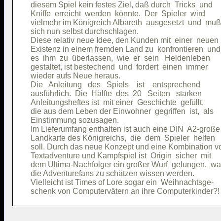
diesem Spiel kein festes Ziel, daß durch  Tricks  und

Kniffe  erreicht  werden  könnte.  Der  Spieler  wird

vielmehr im Königreich Albareth  ausgesetzt  und  muß

sich nun selbst durchschlagen.                       

Diese relativ neue Idee, den Kunden mit  einer  neuen

Existenz in einem fremden Land zu  konfrontieren  und

es  ihm  zu  überlassen,  wie  er  sein   Heldenleben

gestaltet, ist bestechend  und  fordert  einen  immer

wieder aufs Neue heraus.                             

Die   Anleitung   des   Spiels    ist    entsprechend

ausführlich.  Die  Hälfte  des  20   Seiten   starken

Anleitungsheftes ist  mit einer  Geschichte  gefüllt,

die aus dem Leben der Einwohner  gegriffen  ist,  als

Einstimmung sozusagen.                               

Im Lieferumfang enthalten ist auch eine DIN  A2-große

Landkarte des Königreichs,  die  dem  Spieler  helfen

soll. Durch das neue Konzept und eine Kombination vo
Textadventure und Kampfspiel ist  Origin  sicher  mit

dem Ultima-Nachfolger ein großer Wurf  gelungen,  wa
die Adventurefans zu schätzen wissen werden.         

Vielleicht ist Times of Lore sogar ein  Weihnachtsge-
