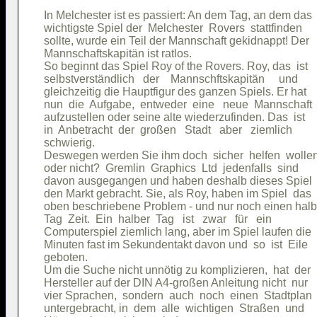
In Melchester ist es passiert: An dem Tag, an dem das

wichtigste Spiel der  Melchester  Rovers  stattfinden

sollte, wurde ein Teil der Mannschaft gekidnappt! Der

Mannschaftskapitän ist ratlos.                       

So beginnt das Spiel Roy of the Rovers. Roy, das  ist

selbstverständlich   der    Mannschftskapitän     und

gleichzeitig die Hauptfigur des ganzen Spiels. Er hat

nun  die  Aufgabe,  entweder  eine   neue  Mannschaft

aufzustellen oder seine alte wiederzufinden. Das  ist

in  Anbetracht  der  großen   Stadt   aber   ziemlich

schwierig.                                           

Deswegen werden Sie ihm doch  sicher  helfen  wollen,
oder nicht?  Gremlin  Graphics  Ltd  jedenfalls  sind

davon ausgegangen und haben deshalb dieses Spiel  
den Markt gebracht. Sie, als Roy, haben im Spiel  das

oben beschriebene Problem - und nur noch einen halb
Tag  Zeit.  Ein  halber  Tag   ist   zwar   für   ein

Computerspiel ziemlich lang, aber im Spiel laufen die

Minuten fast im Sekundentakt davon und  so  ist  Eile

geboten.                                             

Um die Suche nicht unnötig zu komplizieren,  hat  der

Hersteller auf der DIN A4-großen Anleitung nicht  nur

vier Sprachen,  sondern  auch  noch  einen  Stadtplan

untergebracht, in  dem  alle  wichtigen  Straßen  und
