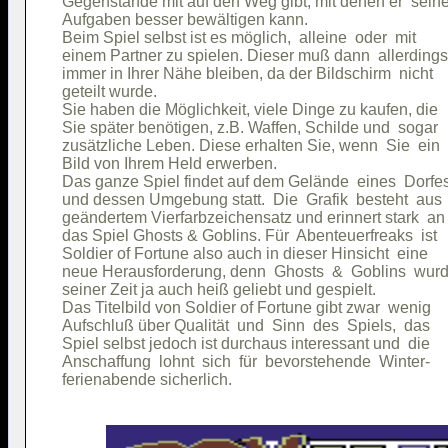
Gegenstände mit auf den Weg gibt, mit denen er  seine
Aufgaben besser bewältigen kann.                     

Beim Spiel selbst ist es möglich,  alleine  oder  mit

einem Partner zu spielen. Dieser muß dann  allerdings

immer in Ihrer Nähe bleiben, da der Bildschirm  nicht

geteilt wurde.                                       

Sie haben die Möglichkeit, viele Dinge zu kaufen, die

Sie später benötigen, z.B. Waffen, Schilde und  sogar

zusätzliche Leben. Diese erhalten Sie, wenn  Sie  ein

Bild von Ihrem Held erwerben.                        

Das ganze Spiel findet auf dem Gelände  eines  Dorfes
und dessen Umgebung statt.  Die  Grafik  besteht  aus

geändertem Vierfarbzeichensatz und erinnert stark  an

das Spiel Ghosts & Goblins. Für  Abenteuerfreaks  ist

Soldier of Fortune also auch in dieser Hinsicht  eine

neue Herausforderung, denn  Ghosts  &  Goblins  wurd
seiner Zeit ja auch heiß geliebt und gespielt.       

Das Titelbild von Soldier of Fortune gibt zwar  wenig

Aufschluß über Qualität  und  Sinn  des  Spiels,  das

Spiel selbst jedoch ist durchaus interessant und  die

Anschaffung  lohnt  sich  für  bevorstehende  Winter-
