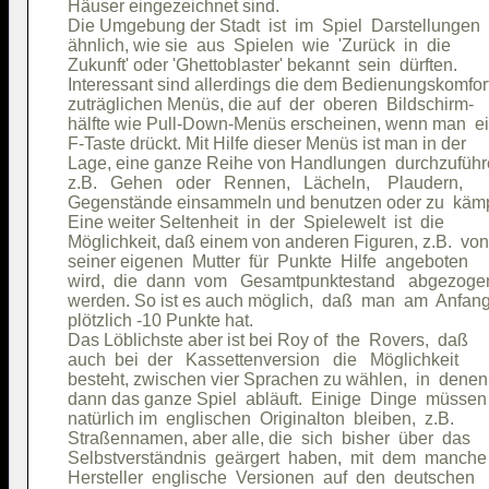
Häuser eingezeichnet sind.                           

Die Umgebung der Stadt  ist  im  Spiel  Darstellungen

ähnlich, wie sie  aus  Spielen  wie  'Zurück  in  die

Zukunft' oder 'Ghettoblaster' bekannt  sein  dürften.

Interessant sind allerdings die dem Bedienungskomfort
zuträglichen Menüs, die auf  der  oberen  Bildschirm-

hälfte wie Pull-Down-Menüs erscheinen, wenn man  ei
F-Taste drückt. Mit Hilfe dieser Menüs ist man in der

Lage, eine ganze Reihe von Handlungen  durchzuführe
z.B.   Gehen   oder   Rennen,   Lächeln,    Plaudern,

Gegenstände einsammeln und benutzen oder zu  kämp
Eine weiter Seltenheit  in  der  Spielewelt  ist  die

Möglichkeit, daß einem von anderen Figuren, z.B.  von

seiner eigenen  Mutter  für  Punkte  Hilfe  angeboten

wird,  die  dann  vom   Gesamtpunktestand   abgezogen
werden. So ist es auch möglich,  daß  man  am  Anfang
plötzlich -10 Punkte hat.                            

Das Löblichste aber ist bei Roy of  the  Rovers,  daß

auch  bei  der   Kassettenversion   die   Möglichkeit

besteht, zwischen vier Sprachen zu wählen,  in  denen

dann das ganze Spiel  abläuft.  Einige  Dinge  müssen

natürlich im  englischen  Originalton  bleiben,  z.B.

Straßennamen, aber alle, die  sich  bisher  über  das

Selbstverständnis  geärgert  haben,  mit  dem  manche

Hersteller  englische  Versionen  auf  den  deutschen
